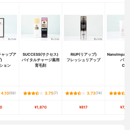
(チャップア
SUCCESS(サクセス)
RiUP(リアップ)
NanoImpa
)
バイタルチャージ薬用
フレッシュリアップ
パクト
ション
育毛剤
Co1
4.10
(59)
3.75
(7)
3.73
(74)
0
¥1,870
¥817
¥7,7