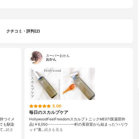
クチコミ・評判(2)
スーパーおかん
おかん
5.00
毎日のスカルプケア
の持つイメ
HollywoodFeelFreedomスカルプトニックME07(医薬部外
ても馴染
品)￥6,050---------------一軒の美容室から始まった“ハリウ
て…
続き
ッド”美…
続きを見る