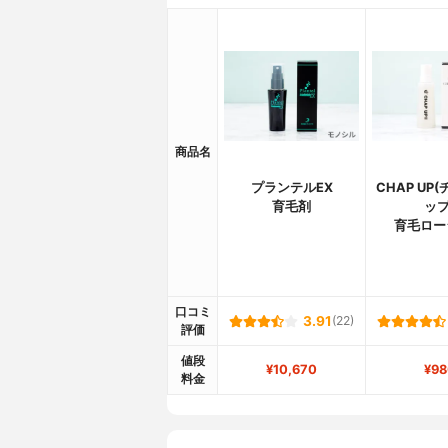
商品名
プランテルEX
CHAP UP
育毛剤
ップ
育毛ロー
口コミ
3.91
(22)
評価
値段
¥10,670
¥98
料金