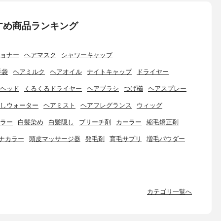
すめ商品ランキング
ョナー
ヘアマスク
シャワーキャップ
手袋
ヘアミルク
ヘアオイル
ナイトキャップ
ドライヤー
ヘッド
くるくるドライヤー
ヘアブラシ
つげ櫛
ヘアスプレー
しウォーター
ヘアミスト
ヘアフレグランス
ウィッグ
ラー
白髪染め
白髪隠し
ブリーチ剤
カーラー
縮毛矯正剤
ナカラー
頭皮マッサージ器
発毛剤
育毛サプリ
増毛パウダー
カテゴリ一覧へ