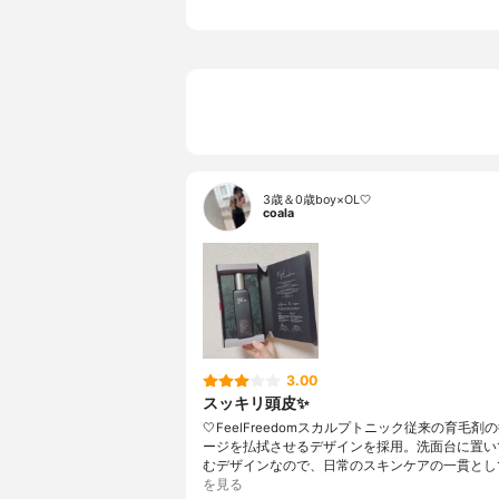
3歳＆0歳boy×OL🤍
coala
3.00
スッキリ頭皮✨
🤍FeelFreedomスカルプトニック従来の育毛剤
ージを払拭させるデザインを採用。洗面台に置い
むデザインなので、日常のスキンケアの一貫とし
を見る