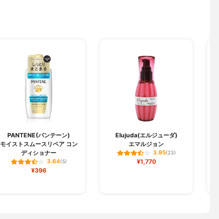
j
PANTENE(パンテーン)
Elujuda(エルジューダ)
モイストスムースリペア コン
エマルジョン
R
ディショナー
3.95
(23)
¥1,770
3.64
(5)
¥396