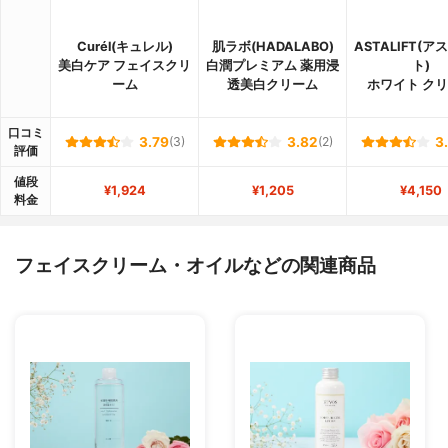
Curél(キュレル)
肌ラボ(HADALABO)
ASTALIFT(
美白ケア フェイスクリ
白潤プレミアム 薬用浸
ト)
ーム
透美白クリーム
ホワイト ク
口コミ
3.79
(3)
3.82
(2)
3
評価
値段
¥1,924
¥1,205
¥4,150
料金
フェイスクリーム・オイルなどの関連商品