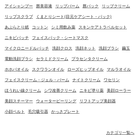
アイシャンプー
唇美容液
リップバーム
唇パック
リップクリーム
リップスクラブ
くまとりシート(目元ケアシート・パック)
あぶらとり紙
コットン
シミ用飲み薬
スキンケアトラベルセット
ニキビパッチ
フェイスパック・シートマスク
マイクロニードルパッチ
洗顔クロス
洗顔ネット
洗顔ブラシ
繭玉
電動洗顔ブラシ
セラミドクリーム
プラセンタクリーム
ホホバオイル
スクワランオイル
ローズヒップオイル
マルラオイル
フェイスクリーム・ジェル・バーム
ナイトクリーム
ワセリン
ほうれい線クリーム
シワ改善クリーム
ニキビ塗り薬
美顔ローラー
美顔スチーマー
ウォーターピーリング
リフトアップ美顔器
小顔ベルト
毛穴吸引器
かっさプレート
カテゴリ一覧へ