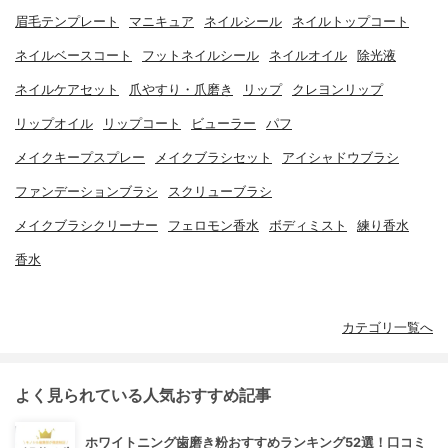
眉毛テンプレート
マニキュア
ネイルシール
ネイルトップコート
ネイルベースコート
フットネイルシール
ネイルオイル
除光液
ネイルケアセット
爪やすり・爪磨き
リップ
クレヨンリップ
リップオイル
リップコート
ビューラー
パフ
メイクキープスプレー
メイクブラシセット
アイシャドウブラシ
ファンデーションブラシ
スクリューブラシ
メイクブラシクリーナー
フェロモン香水
ボディミスト
練り香水
香水
カテゴリ一覧へ
よく見られている人気おすすめ記事
ホワイトニング歯磨き粉おすすめランキング52選！口コミ