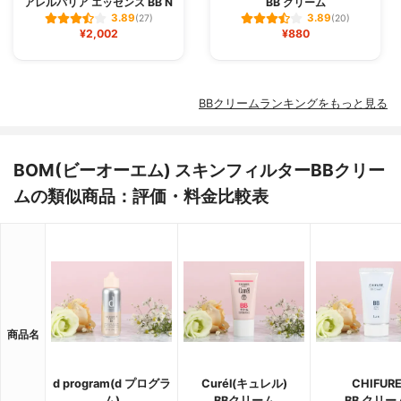
アレルバリア エッセンス BB N
BB クリーム
3.89
3.89
(27)
(20)
¥2,002
¥880
BBクリームランキングをもっと見る
BOM(ビーオーエム) スキンフィルターBBクリー
ムの類似商品：評価・料金比較表
商品名
d program(d プログラ
Curél(キュレル)
CHIFUR
ム)
BBクリーム
BB クリー