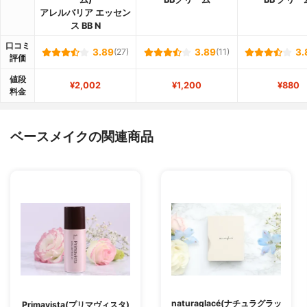
アレルバリア エッセン
ス BB N
口コミ
3.89
(27)
3.89
(11)
3.
評価
値段
¥2,002
¥1,200
¥880
料金
ベースメイクの関連商品
naturaglacé(ナチュラグラッ
Primavista(プリマヴィスタ)