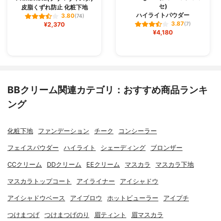
セ)
皮脂くずれ防止 化粧下地
ハイライトパウダー
3.80
(74)
3.87
¥2,370
(7)
¥4,180
BBクリーム関連カテゴリ：おすすめ商品ランキ
ング
化粧下地
ファンデーション
チーク
コンシーラー
フェイスパウダー
ハイライト
シェーディング
ブロンザー
CCクリーム
DDクリーム
EEクリーム
マスカラ
マスカラ下地
マスカラトップコート
アイライナー
アイシャドウ
アイシャドウベース
アイブロウ
ホットビューラー
アイプチ
つけまつげ
つけまつげのり
眉ティント
眉マスカラ