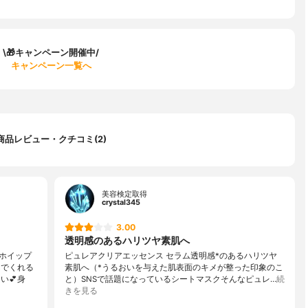
\🎁キャンペーン開催中/
キャンペーン一覧へ
商品レビュー・クチコミ(2)
美容検定取得
crystal345
3.00
透明感のあるハリツヤ素肌へ
ホイップ
ピュレアクリアエッセンス セラム透明感*のあるハリツヤ
んでくれる
素肌へ（*うるおいを与えた肌表面のキメが整った印象のこ
い💕身
と）SNSで話題になっているシートマスクそんなピュレ…
続
きを見る