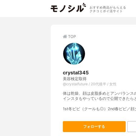
おすすめ商品がもらえる
クチコミポイ活サイト
TOP
crystal345
美容検定取得
@crystalfuture / 20代後半 / 女性
体は乾燥、顔は皮脂多めとアンバランス
インスタもやっているので公開できたら
1st冬ビビ（クールも◎）2nd春ビビ／
フォローする