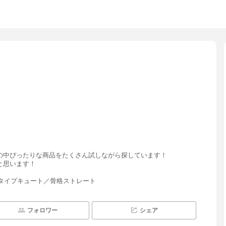
の中ぴったりな商品をたくさん試しながら探しています！
と思います！
顔タイプキュート／骨格ストレート
フォロワー
シェア