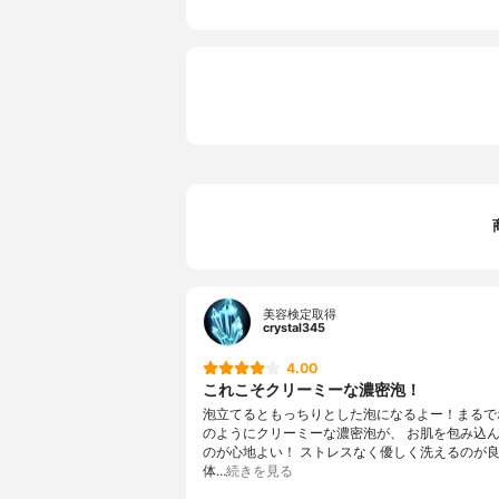
美容検定取得
crystal345
4.00
これこそクリーミーな濃密泡！
泡立てるともっちりとした泡になるよー！まるで
のようにクリーミーな濃密泡が、 お肌を包み込
のが心地よい！ ストレスなく優しく洗えるのが良
体…
続きを見る