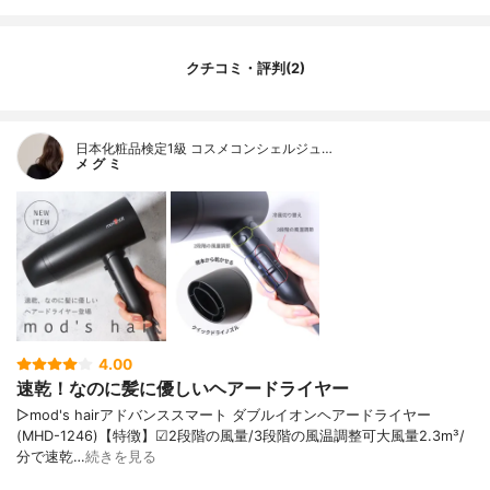
クチコミ・評判(2)
日本化粧品検定1級 コスメコンシェルジュ…
メ グ ミ
4.00
速乾！なのに髪に優しいヘアードライヤー
▷mod's hairアドバンススマート ダブルイオンヘアードライヤー
(MHD-1246)【特徴】☑︎2段階の風量/3段階の風温調整可大風量2.3m³/
分で速乾…
続きを見る