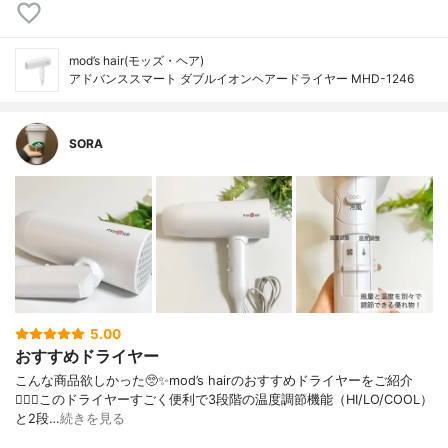
mod’s hair(モッズ・ヘア)
アドバンススマート ダブルイオンヘアードライヤー MHD-1246
SORA
5.00
おすすめドライヤー
こんな商品欲しかった🥺✨mod’s hairのおすすめドライヤーをご紹介
💁🏻‍♀️⁡このドライヤーすごく便利で3段階の温度調節機能（HI/LO/COOL）
と2段…
続きを見る