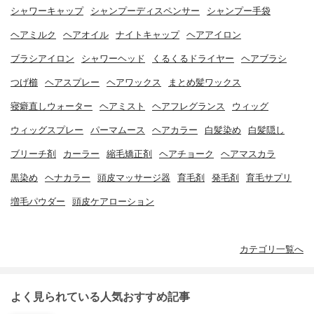
シャワーキャップ
シャンプーディスペンサー
シャンプー手袋
ヘアミルク
ヘアオイル
ナイトキャップ
ヘアアイロン
ブラシアイロン
シャワーヘッド
くるくるドライヤー
ヘアブラシ
つげ櫛
ヘアスプレー
ヘアワックス
まとめ髪ワックス
寝癖直しウォーター
ヘアミスト
ヘアフレグランス
ウィッグ
ウィッグスプレー
パーマムース
ヘアカラー
白髪染め
白髪隠し
ブリーチ剤
カーラー
縮毛矯正剤
ヘアチョーク
ヘアマスカラ
黒染め
ヘナカラー
頭皮マッサージ器
育毛剤
発毛剤
育毛サプリ
増毛パウダー
頭皮ケアローション
カテゴリ一覧へ
よく見られている人気おすすめ記事