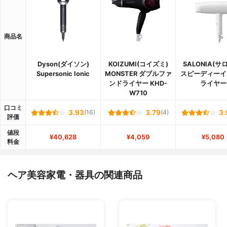
商品名
Dyson(ダイソン)
KOIZUMI(コイズミ)
SALONIA(サ
Supersonic Ionic
MONSTER ダブルファ
スピーディーイ
ンドライヤー KHD-
ライヤー
W710
口コミ
3.93
(16)
3.79
(4)
3.
評価
値段
¥40,628
¥4,059
¥5,080
料金
ヘア美容家電・器具の関連商品