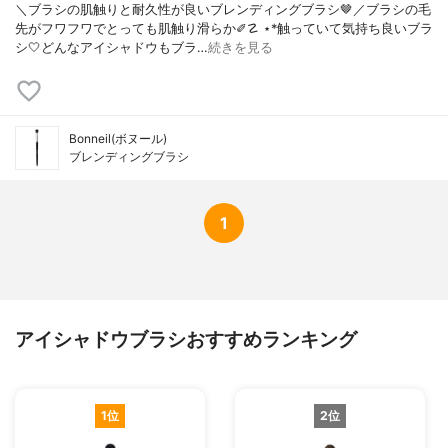
＼ブラシの肌触りと耐久性が良いブレンディングブラシ🤎／ブラシの毛
先がフワフワでとっても肌触り滑らか✐☡ ⋆*触っていて気持ち良いブラ
シ🤍どんなアイシャドウもブラ…
続きを見る
Bonneil(ボヌール)
ブレンディングブラシ
1
アイシャドウブラシおすすめランキング
1位
2位