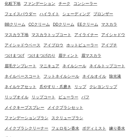
化粧下地
ファンデーション
チーク
コンシーラー
フェイスパウダー
ハイライト
シェーディング
ブロンザー
BBクリーム
CCクリーム
DDクリーム
EEクリーム
マスカラ
マスカラ下地
マスカラトップコート
アイライナー
アイシャドウ
アイシャドウベース
アイブロウ
ホットビューラー
アイプチ
つけまつげ
つけまつげのり
眉ティント
眉マスカラ
眉毛テンプレート
マニキュア
ネイルシール
ネイルトップコート
ネイルベースコート
フットネイルシール
ネイルオイル
除光液
ネイルケアセット
爪やすり・爪磨き
リップ
クレヨンリップ
リップオイル
リップコート
ビューラー
パフ
メイクキープスプレー
メイクブラシセット
ファンデーションブラシ
スクリューブラシ
メイクブラシクリーナー
フェロモン香水
ボディミスト
練り香水