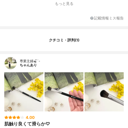
特徴
ブレンディング向け
もっと見る
リキッドタイプへの使用
×
全長
不明
記載情報ミス報告
毛の長さ
1.5cm
毛の幅
不明
クチコミ・評判(1)
専業主婦🍒´-
ちゃんあり
4.00
肌触り良くて滑らか♡