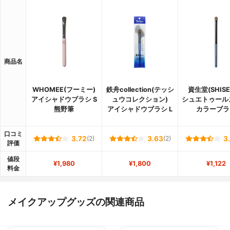
商品名
WHOMEE(フーミー)
鉄舟collection(テッシ
資生堂(SHISE
アイシャドウブラシ S
ュウコレクション)
シュエトゥール
熊野筆
アイシャドウブラシ L
カラーブラ
口コミ
3.72
(2)
3.63
(2)
3
評価
値段
¥1,980
¥1,800
¥1,122
料金
メイクアップグッズの関連商品