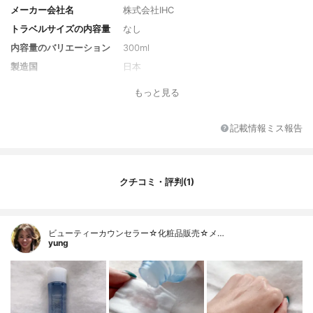
メーカー会社名
株式会社IHC
トラベルサイズの内容量
なし
内容量のバリエーション
300ml
製造国
日本
香り
華やかで心地よいフローラル調の香り
もっと見る
対象年代
20～40代
薬用成分
なし
記載情報ミス報告
全成分
水、BG、グリセリン、グリセリルグルコシ
ド、アスコルビルグルコシド、チャ葉エキ
ス、カワラヨモギ花エキス、オウゴン根エ
クチコミ・評判(1)
キス、ハイビスカス花エキス、ユズ果実エ
キス、アウレオバシジウムプルランス培養
物、ソルビトール、水添レシチン、ジラウ
ロイルグルタミン酸リシンNa、コレステロ
ビューティーカウンセラー☆化粧品販売☆メ…
ール（羊毛）、PEGー400、PEG－40水添
yung
ヒマシ油、キサンタンガム、エタノール、
フェノキシエタノール、メチルパラベン、
香料