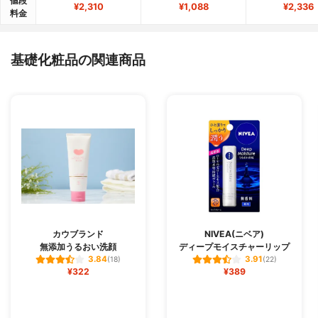
値段
¥2,310
¥1,088
¥2,336
料金
基礎化粧品の関連商品
カウブランド
NIVEA(ニベア)
無添加うるおい洗顔
ディープモイスチャーリップ
3.84
3.91
(18)
(22)
¥322
¥389