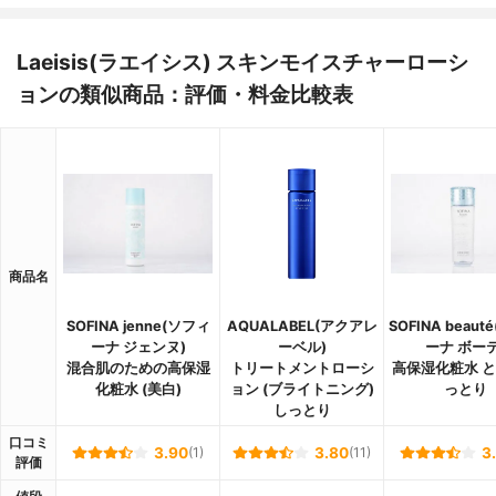
Laeisis(ラエイシス) スキンモイスチャーローシ
ョンの類似商品：評価・料金比較表
商品名
SOFINA jenne(ソフィ
AQUALABEL(アクアレ
SOFINA beau
ーナ ジェンヌ)
ーベル)
ーナ ボーテ
混合肌のための高保湿
トリートメントローシ
高保湿化粧水 
化粧水 (美白)
ョン (ブライトニング)
っとり
しっとり
口コミ
3.90
(1)
3.80
(11)
3
評価