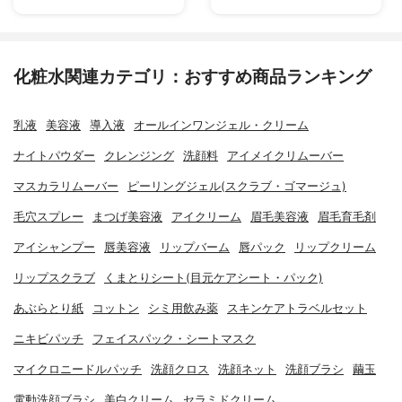
化粧水関連カテゴリ：おすすめ商品ランキング
乳液
美容液
導入液
オールインワンジェル・クリーム
ナイトパウダー
クレンジング
洗顔料
アイメイクリムーバー
マスカラリムーバー
ピーリングジェル(スクラブ・ゴマージュ)
毛穴スプレー
まつげ美容液
アイクリーム
眉毛美容液
眉毛育毛剤
アイシャンプー
唇美容液
リップバーム
唇パック
リップクリーム
リップスクラブ
くまとりシート(目元ケアシート・パック)
あぶらとり紙
コットン
シミ用飲み薬
スキンケアトラベルセット
ニキビパッチ
フェイスパック・シートマスク
マイクロニードルパッチ
洗顔クロス
洗顔ネット
洗顔ブラシ
繭玉
電動洗顔ブラシ
美白クリーム
セラミドクリーム