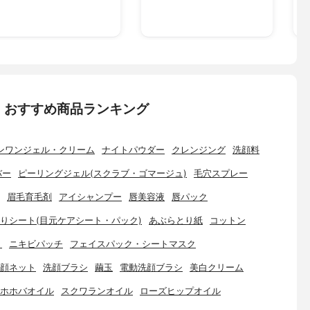
：おすすめ商品ランキング
ンワンジェル・クリーム
ナイトパウダー
クレンジング
洗顔料
バー
ピーリングジェル(スクラブ・ゴマージュ)
毛穴スプレー
眉毛育毛剤
アイシャンプー
唇美容液
唇パック
りシート(目元ケアシート・パック)
あぶらとり紙
コットン
ト
ニキビパッチ
フェイスパック・シートマスク
顔ネット
洗顔ブラシ
繭玉
電動洗顔ブラシ
美白クリーム
ホホバオイル
スクワランオイル
ローズヒップオイル