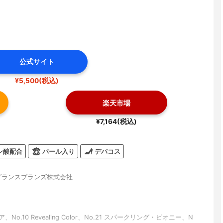
公式サイト
¥5,500(税込)
楽天市場
¥7,164(税込)
ン酸配合
パール入り
デパコス
レグランスブランズ株式会社
ア、No.10 Revealing Color、No.21 スパークリング・ピオニー、N