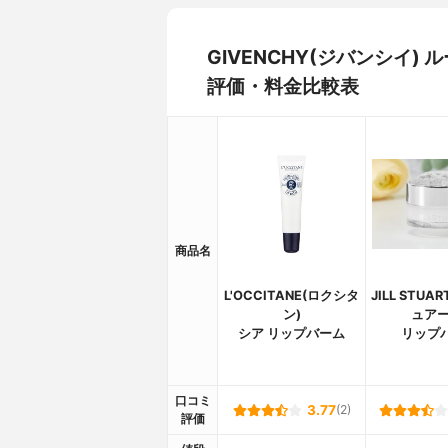
GIVENCHY(ジバンシイ
評価・料金比較表
商品名
L'OCCITANE(ロクシタ
JILL STU
ン)
ュアー
シア リップバーム
リップ
口コミ
3.77
(2)
評価