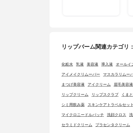
リップバーム関連カテゴリ
化粧水
乳液
美容液
導入液
オールイ
アイメイクリムーバー
マスカラリムー
まつげ美容液
アイクリーム
眉毛美容液
リップクリーム
リップスクラブ
くまと
シミ用飲み薬
スキンケアトラベルセッ
マイクロニードルパッチ
洗顔クロス
洗
セラミドクリーム
プラセンタクリーム