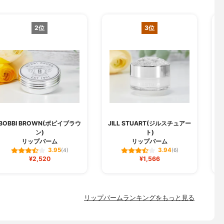
2位
3位
BOBBI BROWN(ボビイブラウ
JILL STUART(ジルスチュアー
ン)
ト)
リップバーム
リップバーム
3.95
3.94
(4)
(6)
¥2,520
¥1,566
リップバームランキングをもっと見る