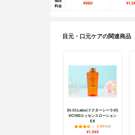
値段
¥980
¥1,5
料金
目元・口元ケアの関連商品
Dr.Ci:Labo(ドクターシーラボ)
VC100エッセンスローション
EX
3.96
(45)
¥1,045