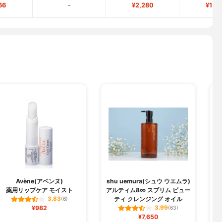
66
-
¥2,280
¥1,3
Avène(アベンヌ)
shu uemura(シュウ ウエムラ)
薬用リップケア モイスト
アルティム8∞ スブリム ビュー
ティ クレンジング オイル
3.83
(6)
¥982
3.99
(63)
¥7,650