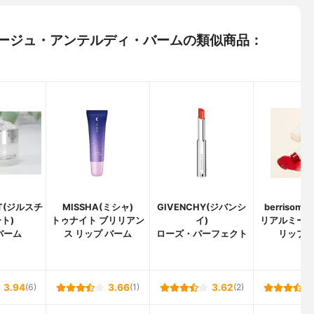
) ルージュ・アンテルディ・バームの類似商品：
ART(ジルスチ
MISSHA(ミシャ)
GIVENCHY(ジバンシ
berrisom
ト)
トゥナイト ブリリアン
イ)
リアルミー
バーム
ス リップ バーム
ローズ・パーフェクト
リップ
3.94
(6)
3.66
(1)
3.62
(2)