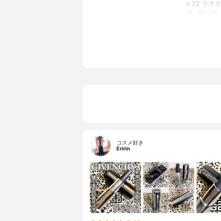
o.22 ラ
ダ、No.2
SPF/PA
なし
全成分
トリイソス
リノレイル
リノール酸
ラン、ホホ
ウ、トリ（
リン、トコ
（ジ－ｔ－
ランダセン
分類
化粧品
UVカット機能
なし
コスメ好き
Eririn