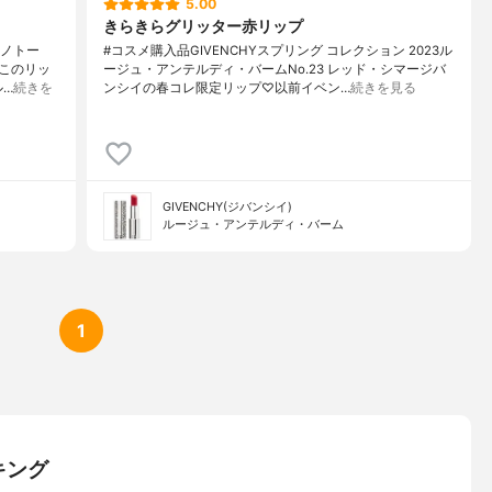
5.00
きらきらグリッター赤リップ
モノトー
#コスメ購入品GIVENCHYスプリング コレクション 2023ル
このリッ
ージュ・アンテルディ・バームNo.23 レッド・シマージバ
ル…
続きを
ンシイの春コレ限定リップ♡以前イベン…
続きを見る
GIVENCHY(ジバンシイ)
ルージュ・アンテルディ・バーム
1
キング