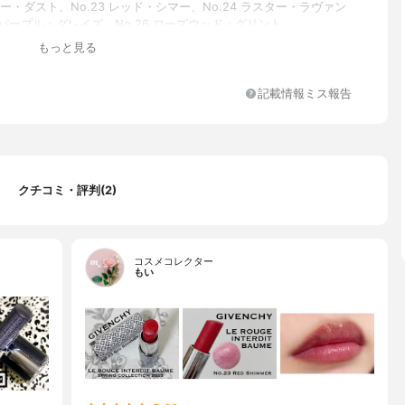
スター・ダスト、No.23 レッド・シマー、No.24 ラスター・ラヴァン
5 パープル・グレイズ、No.26 ローズウッド・グリント
もっと見る
テアリン酸ポリグリセリル－２、ダイマージリノール酸ダイマージ
ビス（ベヘニル／イソステアリル／フィトステリル）、ダイマージ
記載情報ミス報告
水添ヒマシ油、ヒマワリ種子ロウ、オクチルドデカノール、スクワ
バエステル、パルミチン酸エチルヘキシル、ミツロウ、コメヌカロ
カプリル／カプリン酸）グリセリル、香料、トリヒドロキシステア
フェロール、パルミチン酸アスコルビル、ヒマワリ種子油、テトラ
ブチルヒドロキシヒドロケイヒ酸）ペンタエリスリチル、キバナオ
クチコミ・評判(2)
ニチエキス、パール、ヒアルロン酸Ｎａ
コスメコレクター
もい