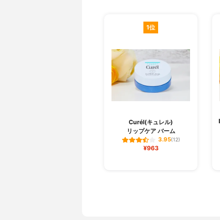
1位
Curél(キュレル)
リップケア バーム
3.95
(12)
¥963