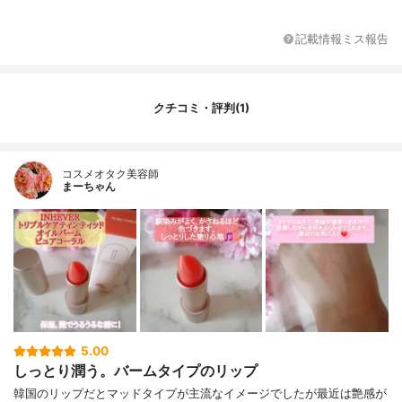
全成分
不明
分類
化粧品
記載情報ミス報告
UVカット機能
なし
クチコミ・評判(1)
コスメオタク美容師
まーちゃん
5.00
しっとり潤う。バームタイプのリップ
韓国のリップだとマッドタイプが主流なイメージでしたが最近は艶感が