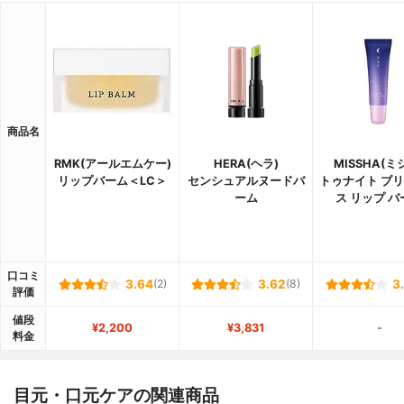
商品名
RMK(アールエムケー)
HERA(ヘラ)
MISSHA(ミ
リップバーム＜LC＞
センシュアルヌードバ
トゥナイト ブ
ーム
ス リップ バ
口コミ
3.64
(2)
3.62
(8)
3
評価
値段
¥2,200
¥3,831
-
料金
目元・口元ケアの関連商品