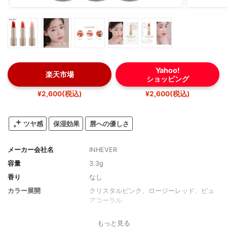
Yahoo!
楽天市場
ショッピング
¥2,600(税込)
¥2,600(税込)
ツヤ感
保湿効果
唇への優しさ
メーカー会社名
INHEVER
容量
3.3g
香り
なし
カラー展開
クリスタルピンク、ロージーレッド、ピュ
アコーラル
SPF/PA
なし
もっと見る