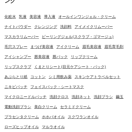
ング
化粧水
乳液
美容液
導入液
オールインワンジェル・クリーム
ナイトパウダー
クレンジング
洗顔料
アイメイクリムーバー
マスカラリムーバー
ピーリングジェル(スクラブ・ゴマージュ)
毛穴スプレー
まつげ美容液
アイクリーム
眉毛美容液
眉毛育毛剤
アイシャンプー
唇美容液
唇パック
リップクリーム
リップスクラブ
くまとりシート(目元ケアシート・パック)
あぶらとり紙
コットン
シミ用飲み薬
スキンケアトラベルセット
ニキビパッチ
フェイスパック・シートマスク
マイクロニードルパッチ
洗顔クロス
洗顔ネット
洗顔ブラシ
繭玉
電動洗顔ブラシ
美白クリーム
セラミドクリーム
プラセンタクリーム
ホホバオイル
スクワランオイル
ローズヒップオイル
マルラオイル