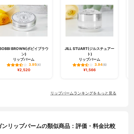
BOBBI BROWN(ボビイブラウ
JILL STUART(ジルスチュアー
ン)
ト)
リップバーム
リップバーム
3.95
3.94
(4)
(6)
¥2,520
¥1,566
リップバームランキングをもっと見る
ィーガンリップバームの類似商品：評価・料金比較