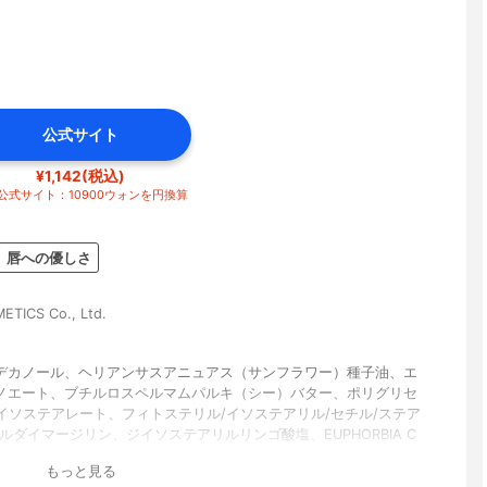
公式サイト
¥1,142(税込)
公式サイト：10900ウォンを円換算
唇への優しさ
TICS Co., Ltd.
デカノール、ヘリアンサスアニュアス（サンフラワー）種子油、エ
ノエート、ブチルロスペルマムパルキ（シー）バター、ポリグリセ
リイソステアレート、フィトステリル/イソステアリル/セチル/ステア
ルダイマージリン、ジイソステアリルリンゴ酸塩、EUPHORBIA C
（CANDELILLA）ワックス、セレシン、RICINUS COMMUNIS（キャ
もっと見る
子油、ソルビタンオリベート、プルナスアミグダルスダルシス（ス