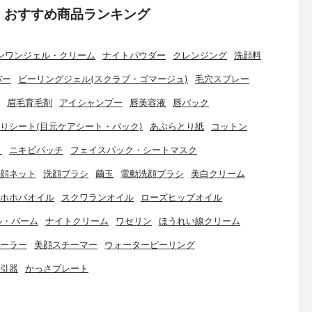
：おすすめ商品ランキング
ンワンジェル・クリーム
ナイトパウダー
クレンジング
洗顔料
バー
ピーリングジェル(スクラブ・ゴマージュ)
毛穴スプレー
眉毛育毛剤
アイシャンプー
唇美容液
唇パック
りシート(目元ケアシート・パック)
あぶらとり紙
コットン
ト
ニキビパッチ
フェイスパック・シートマスク
顔ネット
洗顔ブラシ
繭玉
電動洗顔ブラシ
美白クリーム
ホホバオイル
スクワランオイル
ローズヒップオイル
ル・バーム
ナイトクリーム
ワセリン
ほうれい線クリーム
ーラー
美顔スチーマー
ウォーターピーリング
引器
かっさプレート