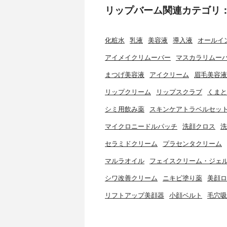
リップバーム関連カテゴリ
化粧水
乳液
美容液
導入液
オールイ
アイメイクリムーバー
マスカラリムー
まつげ美容液
アイクリーム
眉毛美容液
リップクリーム
リップスクラブ
くまと
シミ用飲み薬
スキンケアトラベルセッ
マイクロニードルパッチ
洗顔クロス
洗
セラミドクリーム
プラセンタクリーム
マルラオイル
フェイスクリーム・ジェ
シワ改善クリーム
ニキビ塗り薬
美顔ロ
リフトアップ美顔器
小顔ベルト
毛穴吸