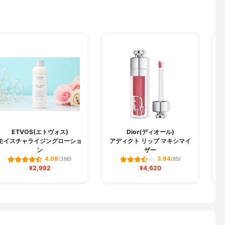
S
ETVOS(エトヴォス)
Dior(ディオール)
モイスチャライジングローショ
アディクト リップ マキシマイ
ン
ザー
4.08
3.94
(386)
(85)
¥2,992
¥4,620