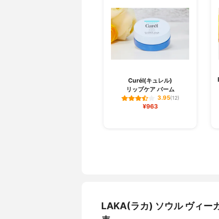
Curél(キュレル)
リップケア バーム
3.95
(12)
¥963
LAKA(ラカ) ソウル ヴ