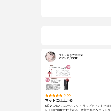
イートアー
ティウムMAN
ル、水、LI
ルロン酸、
アグラチシ
香り
無香料
SPF/PA
なし
カラー展開
Clear 、Ma
分類
化粧品
UVカット機能
なし
コスメ好き大学生💓
アフリカ少女🐘
5.00
マットに仕上がる
6位✔️LAKA スムースマット リップティント→18
レトロな印象に仕上がる、密着力高めなマットリ