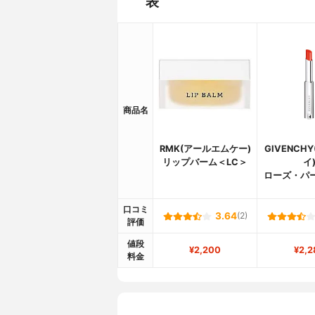
表
商品名
RMK(アールエムケー)
GIVENCH
リップバーム＜LC＞
イ
ローズ・パ
口コミ
3.64
(2)
評価
値段
¥2,200
¥2,2
料金