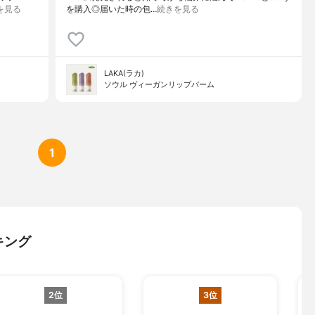
を見る
を購入◎届いた時の包…
続きを見る
LAKA(ラカ)
ソウル ヴィーガンリップバーム
1
キング
2位
3位