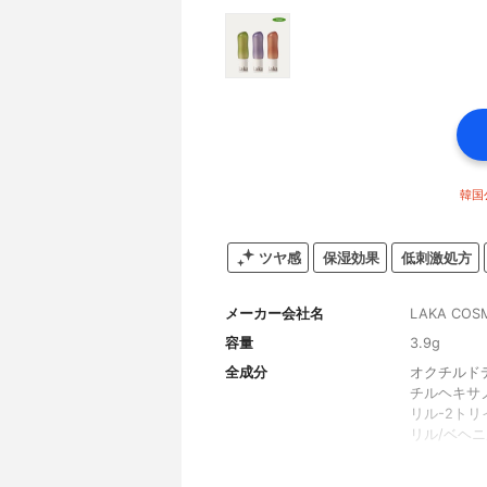
韓国
ツヤ感
保湿効果
低刺激処方
メーカー会社名
LAKA COSME
容量
3.9g
全成分
オクチルド
チルヘキサ
リル-2ト
リル/ベヘニ
ERIFERA
スター）種