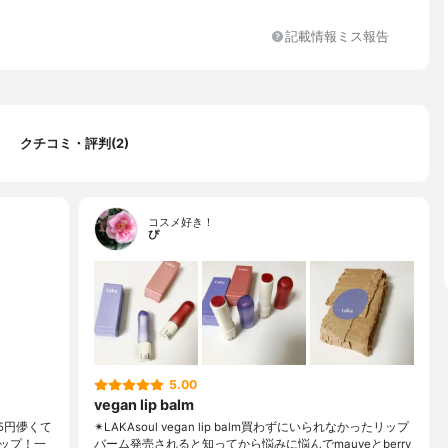
モンド）オイル、ソルビタンセスキオレエート、シトルスオーラン
DARIN ORANGE）ピールオイル、LITSEA CUBEBAフルーツオイ
記載情報ミス報告
MNANTHES ALBA（メドウフォーム）シードオイル、加水分解ヒア
ブチレングリコール、1,2-ヘキサネジオール、グリセリン、ペルセ
マ
クチコミ・評判(2)
uve 、Rosy、Berry
コスメ好き！
ぴ
5.00
vegan lip balm
15円儚くて
✴︎LAKAsoul vegan lip balm買わずにいられなかったリップ
ップ！一
バーム発売されると知ってから悩みに悩んでmauveとberry