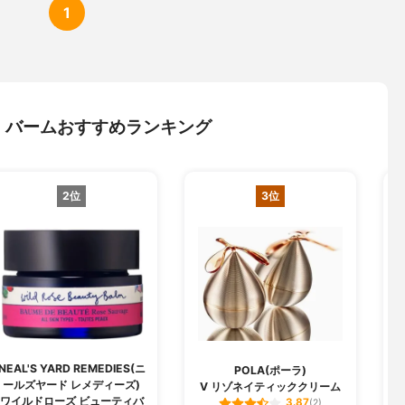
1
・バームおすすめランキング
2位
3位
NEAL'S YARD REMEDIES(ニ
POLA(ポーラ)
ールズヤード レメディーズ)
V リゾネイティッククリーム
ワイルドローズ ビューティバ
3.87
(2)