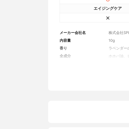
エイジングケア
メーカー会社名
株式会社SP
内容量
10g
香り
ラベンダー
全成分
ホホバ油、