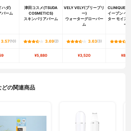
(イハダ)
津田コスメ(TSUDA
VELY VELY(ブリーブリ
CLINIQUE
アバーム
COSMETICS)
ー)
イーブン ベタ
スキンバリアバーム
ウォーターグローバー
ター モイスチ
ム
ー
3.57
(10)
3.69
(2)
3.63
(3)
59
¥5,880
¥3,520
¥8,3
などの関連商品