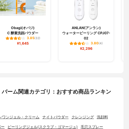
Obagi(オバジ)
ANLAN(アンラン)
C 酵素洗顔パウダー
ウォーターピーリング CPJ07-
02
3.85
(32)
¥1,645
3.80
(4)
¥2,296
・バーム関連カテゴリ：おすすめ商品ランキン
ンワンジェル・クリーム
ナイトパウダー
クレンジング
洗顔料
バー
ピーリングジェル(スクラブ・ゴマージュ)
毛穴スプレー