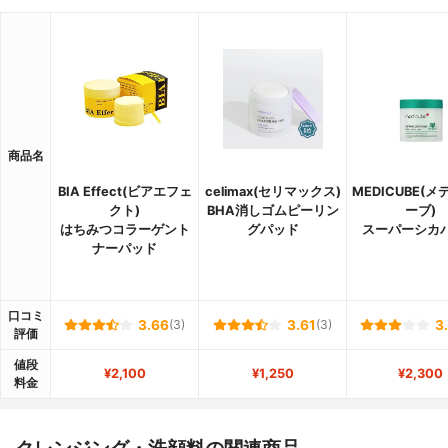
商品名
BIA Effect(ビアエフェ
celimax(セリマックス)
MEDICUBE(
クト)
BHA消しゴムピーリン
ーブ)
はちみつコラーゲント
グパッド
スーパーシカ
ナーパッド
口コミ
3.66
(3)
3.61
(3)
3
評価
値段
¥2,100
¥1,250
¥2,300
料金
クレンジング・洗顔料の関連商品