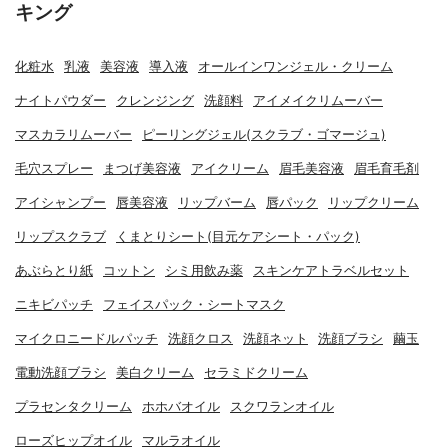
キング
化粧水
乳液
美容液
導入液
オールインワンジェル・クリーム
ナイトパウダー
クレンジング
洗顔料
アイメイクリムーバー
マスカラリムーバー
ピーリングジェル(スクラブ・ゴマージュ)
毛穴スプレー
まつげ美容液
アイクリーム
眉毛美容液
眉毛育毛剤
アイシャンプー
唇美容液
リップバーム
唇パック
リップクリーム
リップスクラブ
くまとりシート(目元ケアシート・パック)
あぶらとり紙
コットン
シミ用飲み薬
スキンケアトラベルセット
ニキビパッチ
フェイスパック・シートマスク
マイクロニードルパッチ
洗顔クロス
洗顔ネット
洗顔ブラシ
繭玉
電動洗顔ブラシ
美白クリーム
セラミドクリーム
プラセンタクリーム
ホホバオイル
スクワランオイル
ローズヒップオイル
マルラオイル