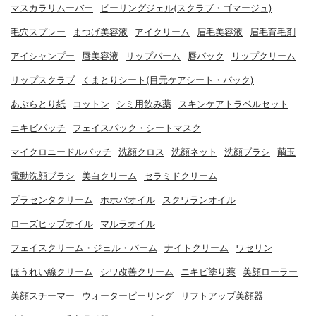
マスカラリムーバー
ピーリングジェル(スクラブ・ゴマージュ)
毛穴スプレー
まつげ美容液
アイクリーム
眉毛美容液
眉毛育毛剤
アイシャンプー
唇美容液
リップバーム
唇パック
リップクリーム
リップスクラブ
くまとりシート(目元ケアシート・パック)
あぶらとり紙
コットン
シミ用飲み薬
スキンケアトラベルセット
ニキビパッチ
フェイスパック・シートマスク
マイクロニードルパッチ
洗顔クロス
洗顔ネット
洗顔ブラシ
繭玉
電動洗顔ブラシ
美白クリーム
セラミドクリーム
プラセンタクリーム
ホホバオイル
スクワランオイル
ローズヒップオイル
マルラオイル
フェイスクリーム・ジェル・バーム
ナイトクリーム
ワセリン
ほうれい線クリーム
シワ改善クリーム
ニキビ塗り薬
美顔ローラー
美顔スチーマー
ウォーターピーリング
リフトアップ美顔器