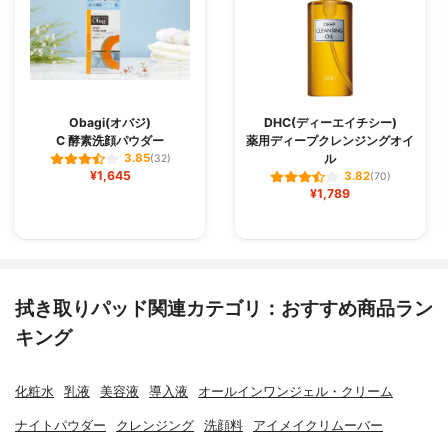
Obagi(オバジ)
DHC(ディーエイチシー)
C 酵素洗顔パウダー
薬用ディープクレンジングオイ
ル
3.85
(32)
¥1,645
3.82
(70)
¥1,789
拭き取りパッド関連カテゴリ：おすすめ商品ラン
キング
化粧水
乳液
美容液
導入液
オールインワンジェル・クリーム
ナイトパウダー
クレンジング
洗顔料
アイメイクリムーバー