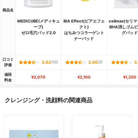
商品名
MEDICUBE(メディキュ
BIA Effect(ビアエフェ
celimax(セリ
ーブ)
クト)
BHA消しゴム
ゼロ毛穴パッド2.0
はちみつコラーゲント
グパッド
ナーパッド
口コミ
3.62
(10)
3.66
(3)
3
評価
値段
¥2,070
¥2,100
¥1,250
料金
クレンジング・洗顔料の関連商品