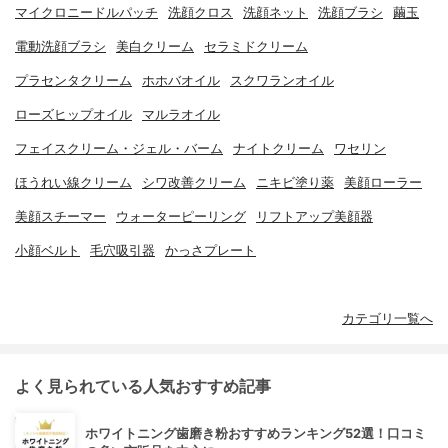
マイクロニードルパッチ
洗顔クロス
洗顔ネット
洗顔ブラシ
繭玉
電動洗顔ブラシ
美白クリーム
セラミドクリーム
プラセンタクリーム
ホホバオイル
スクワランオイル
ローズヒップオイル
マルラオイル
フェイスクリーム・ジェル・バーム
ナイトクリーム
ワセリン
ほうれい線クリーム
シワ改善クリーム
ニキビ塗り薬
美顔ローラー
美顔スチーマー
ウォーターピーリング
リフトアップ美顔器
小顔ベルト
毛穴吸引器
かっさプレート
カテゴリ一覧へ
よく見られている人気おすすめ記事
ホワイトニング歯磨き粉おすすめランキング52選！口コミ