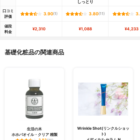
しっとり
口コミ
3.90
(1)
3.80
(11)
3
評価
値段
¥2,310
¥1,088
¥4,233
料金
基礎化粧品の関連商品
Wrinkle Shot(リンクルショッ
生活の木
ト)
ホホバオイル・クリア 精製
メディカル セラム N