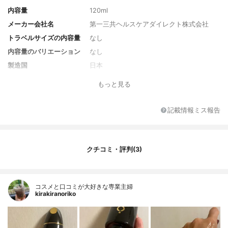
内容量
120ml
メーカー会社名
第一三共ヘルスケアダイレクト株式会社
トラベルサイズの内容量
なし
内容量のバリエーション
なし
製造国
日本
香り
無香料
もっと見る
対象年代
20代～
薬用成分
ライスパワーNo.１１α、グリチルリチン酸
記載情報ミス報告
２Ｋ
全成分
【有効成分】ライスパワーNo.１１α、グリ
チルリチン酸２Ｋ 【その他成分】ヒアルロ
クチコミ・評判(3)
ン酸Ｎａ－２、植物性スクワラン、天然ビ
タミンＥ、濃グリセリン、ノバラ油、水、
ＢＧ、ＤＰＧ、ＰＯＥ・ＰＯＰジメチコン
共重合体、ＰＯＥ・ジメチコン共重合体、
コスメと口コミが大好きな専業主婦
ＰＯＥ（２０）ヤシ油脂肪酸ソルビタン、
kirakiranoriko
ＰＯＥ・ＰＯＰデシルテトラデシルエーテ
ル、エタノール、粘度調整剤、ｐＨ調整
剤、ＥＤＴＡ-２Ｎａ、メチルパラベン