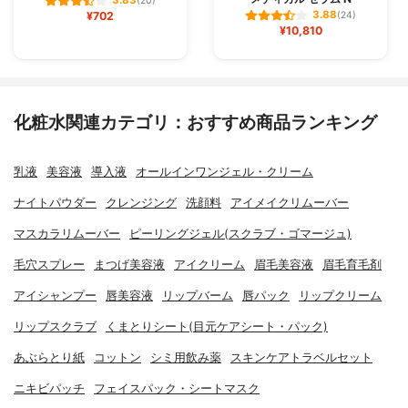
3.83
(20)
3.88
¥702
(24)
¥10,810
化粧水関連カテゴリ：おすすめ商品ランキング
乳液
美容液
導入液
オールインワンジェル・クリーム
ナイトパウダー
クレンジング
洗顔料
アイメイクリムーバー
マスカラリムーバー
ピーリングジェル(スクラブ・ゴマージュ)
毛穴スプレー
まつげ美容液
アイクリーム
眉毛美容液
眉毛育毛剤
アイシャンプー
唇美容液
リップバーム
唇パック
リップクリーム
リップスクラブ
くまとりシート(目元ケアシート・パック)
あぶらとり紙
コットン
シミ用飲み薬
スキンケアトラベルセット
ニキビパッチ
フェイスパック・シートマスク