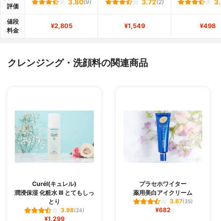
3.80
(9)
3.72
(2)
3
評価
値段
¥2,805
¥1,549
¥498
料金
クレンジング・洗顔料の関連商品
Curél(キュレル)
プラセホワイター
潤浸保湿 化粧水 III とてもしっ
薬用美白アイクリーム
とり
3.87
(35)
¥682
3.98
(24)
¥1,299