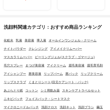
洗顔料関連カテゴリ：おすすめ商品ランキング
化粧水
乳液
美容液
導入液
オールインワンジェル・クリーム
ナイトパウダー
クレンジング
アイメイクリムーバー
マスカラリムーバー
ピーリングジェル(スクラブ・ゴマージュ)
毛穴スプレー
まつげ美容液
アイクリーム
眉毛美容液
眉毛育毛剤
アイシャンプー
唇美容液
リップバーム
唇パック
リップクリーム
リップスクラブ
くまとりシート(目元ケアシート・パック)
あぶらとり紙
コットン
シミ用飲み薬
スキンケアトラベルセット
ニキビパッチ
フェイスパック・シートマスク
マイクロニードルパッチ
洗顔クロス
洗顔ネット
洗顔ブラシ
繭玉