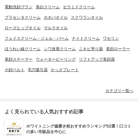
電動洗顔ブラシ
美白クリーム
セラミドクリーム
プラセンタクリーム
ホホバオイル
スクワランオイル
ローズヒップオイル
マルラオイル
フェイスクリーム・ジェル・バーム
ナイトクリーム
ワセリン
ほうれい線クリーム
シワ改善クリーム
ニキビ塗り薬
美顔ローラー
美顔スチーマー
ウォーターピーリング
リフトアップ美顔器
小顔ベルト
毛穴吸引器
かっさプレート
カテゴリ一覧へ
よく見られている人気おすすめ記事
ホワイトニング歯磨き粉おすすめランキング52選！口コミ
の多い市販品を中心に