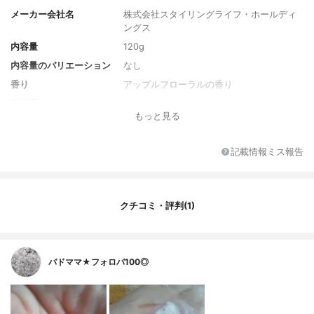
メーカー会社名
株式会社スタイリングライフ・ホールディ
ングス
内容量
120g
内容量のバリエーション
なし
香り
アップルフローラルの香り
製造国
日本
もっと見る
薬用成分
なし
全成分
水、グリセリン、ミリスチン酸、パルミチ
記載情報ミス報告
ン酸、水酸化K、ラウリン酸、モロッコ溶岩
クレイ、プロパンジオール、ジステアリン
酸グリコール、ステアリン酸グリセリル（S
E）、ミツロウ、グルコノバクター／ハチミ
クチコミ・評判(1)
ツ発酵液、セラミド1、セラミド3、セラミ
ド6Ⅱ、フィトスフィンゴシン、ローヤルゼ
リーエキス、加水分解ヒアルロン酸、BG、
カルボマー、キサンタンガム、コレステロ
ール、ポリクオタニウム-39、ラウリルベタ
バドママ★フォロバ100◎
イン、ラウロイル乳酸Na、リンゴ酸、乳
酸、EDTA-4Na、エチルパラベン、メチル
パラベン、香料