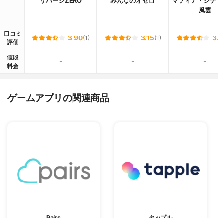
リバーシZERO
みんなのオセロ
マフィア・シテ
風雲
口コミ
3.90
(1)
3.15
(1)
3
評価
値段
-
-
-
料金
ゲームアプリの関連商品
Pairs
タップル