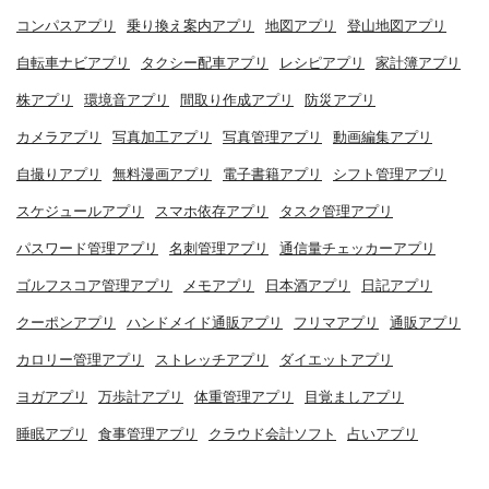
コンパスアプリ
乗り換え案内アプリ
地図アプリ
登山地図アプリ
自転車ナビアプリ
タクシー配車アプリ
レシピアプリ
家計簿アプリ
株アプリ
環境音アプリ
間取り作成アプリ
防災アプリ
カメラアプリ
写真加工アプリ
写真管理アプリ
動画編集アプリ
自撮りアプリ
無料漫画アプリ
電子書籍アプリ
シフト管理アプリ
スケジュールアプリ
スマホ依存アプリ
タスク管理アプリ
パスワード管理アプリ
名刺管理アプリ
通信量チェッカーアプリ
ゴルフスコア管理アプリ
メモアプリ
日本酒アプリ
日記アプリ
クーポンアプリ
ハンドメイド通販アプリ
フリマアプリ
通販アプリ
カロリー管理アプリ
ストレッチアプリ
ダイエットアプリ
ヨガアプリ
万歩計アプリ
体重管理アプリ
目覚ましアプリ
睡眠アプリ
食事管理アプリ
クラウド会計ソフト
占いアプリ