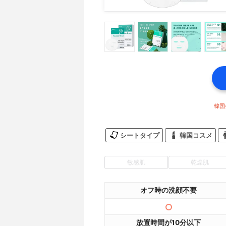
韓国
シートタイプ
韓国コスメ
敏感肌
乾燥肌
オフ時の洗顔不要
放置時間が10分以下