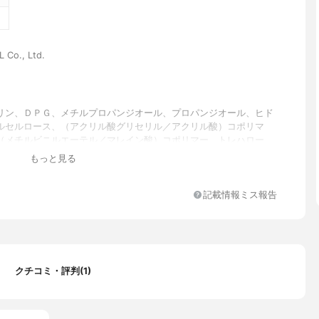
 Co., Ltd.
リン、ＤＰＧ、メチルプロパンジオール、プロパンジオール、ヒド
ルセルロース、（アクリル酸グリセリル／アクリル酸）コポリマ
（メチルビニルエーテル／マレイン酸）コポリマー、トレハロー
－６０水添ヒマシ油、パンテノール、カルボマー、アルギニン、Ｅ
もっと見る
Ｎａ、アラントイン、グリチルリチン酸２Ｋ、ヒアルロン酸Ｎａ、
ィリンＮａ、パセリエキス、ケール葉エキス、１、２－ヘキサンジ
G、カプリリルグリコール、カンゾウ根エキス、チョウセンゴミシ果
記載情報ミス報告
オウレン根エキス、ショウガ根エキス、チャ葉エキス、グレープフ
エキス、ショウブ根エキス、シソ葉エキス、香料、リモネン
入り
クチコミ・評判(1)