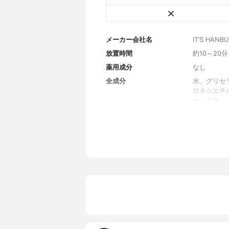
メーカー会社名
IT’S HANBUL
放置時間
約10～20分
薬用成分
なし
全成分
水、グリセ
ロキシエチ
ー、ＰＧ、
ス、ＰＥＧ
ＤＴＡ－２
銅クロロフ
オール、B
実エキス、
ルーツ種子
内容量
22g×10枚
香り
香料使用
製造国
韓国
内容量のバリエーション
なし