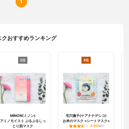
1
スクおすすめランキング
2位
3位
MINON(ミノン)
毛穴撫子(ケアナナデシコ)
B
アミノモイスト ぷるぷるしっ
お米のマスク <シートマスク>
とり肌マスク
3.90
(67)