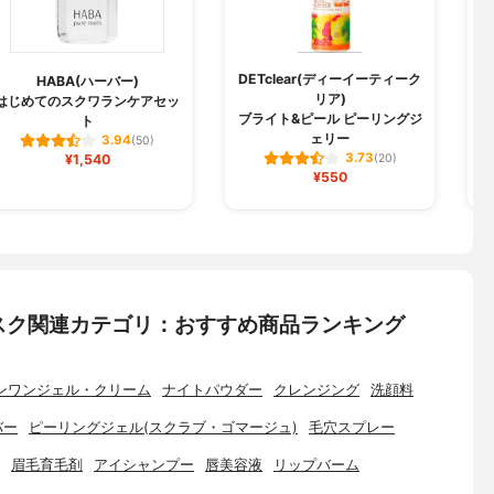
DETclear(ディーイーティーク
HABA(ハーバー)
リア)
はじめてのスクワランケアセッ
ブライト&ピール ピーリングジ
ト
ェリー
3.94
(50)
3.73
¥1,540
(20)
¥550
スク関連カテゴリ：おすすめ商品ランキング
ンワンジェル・クリーム
ナイトパウダー
クレンジング
洗顔料
バー
ピーリングジェル(スクラブ・ゴマージュ)
毛穴スプレー
眉毛育毛剤
アイシャンプー
唇美容液
リップバーム