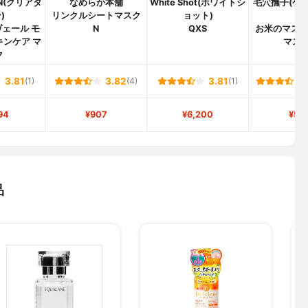
RN(クリアタ
なめらか本舗
White Shot(ホワイトシ
毛穴撫子(ケ
)
リンクルシートマスク
ョット)
コ)
ェール モ
N
QXS
お米のマスク
キンケア マ
マスク
ク
3.81
(1)
3.82
(4)
3.81
(1)
94
¥907
¥6,200
¥54
品