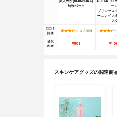
美人ぬか(BIJINNUKA)
CLEAR TU
純米パック
ーン
プリンセスヴ
ーニング ス
ス
口コミ
3.89
(2)
評価
値段
¥508
¥1,0
料金
スキンケアグッズの関連商