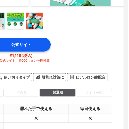
公式サイト
¥1,118(税込)
公式サイト：11000ウォンを円換算
使い切りタイプ
肌荒れ対策に
ヒアルロン酸配合
普通肌
混合肌
オイリー肌
濡れた手で使える
毎日使える