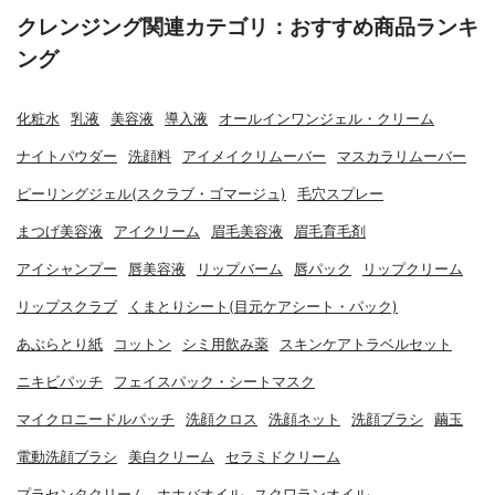
クレンジング関連カテゴリ：おすすめ商品ランキ
ング
化粧水
乳液
美容液
導入液
オールインワンジェル・クリーム
ナイトパウダー
洗顔料
アイメイクリムーバー
マスカラリムーバー
ピーリングジェル(スクラブ・ゴマージュ)
毛穴スプレー
まつげ美容液
アイクリーム
眉毛美容液
眉毛育毛剤
アイシャンプー
唇美容液
リップバーム
唇パック
リップクリーム
リップスクラブ
くまとりシート(目元ケアシート・パック)
あぶらとり紙
コットン
シミ用飲み薬
スキンケアトラベルセット
ニキビパッチ
フェイスパック・シートマスク
マイクロニードルパッチ
洗顔クロス
洗顔ネット
洗顔ブラシ
繭玉
電動洗顔ブラシ
美白クリーム
セラミドクリーム
プラセンタクリーム
ホホバオイル
スクワランオイル