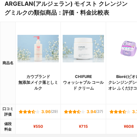
ARGELAN(アルジェラン) モイスト クレンジン
グミルクの類似商品：評価・料金比較表
商品名
カウブランド
CHIFURE
Bioré(ビオ
無添加メイク落としミ
ウォッシャブル コール
クレンジングシ
ルク
ド クリーム
オレ ふくだけ
口コミ
3.96
(29)
3.94
(37)
3.
評価
値段
¥550
¥715
¥608
料金