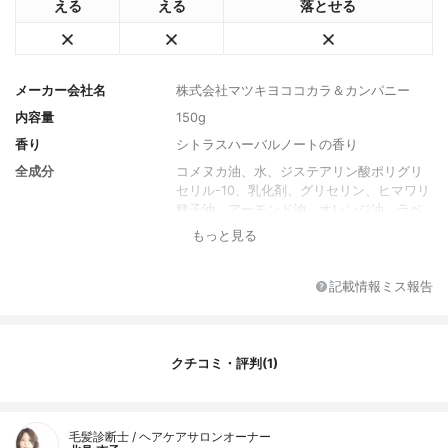
える
える
落とせる
メーカー会社名
株式会社マツキヨココカラ＆カンパニー
内容量
150g
香り
シトラスハーバルノートの香り
全成分
コメヌカ油、水、ジステアリン酸ポリグリ
セリル-10、乳化剤、グリセリン、ヒマワリ
種子油、アーモンド油、オレンジ油、ラベ
ンダー油、オレンジ果実水、ビターオレン
もっと見る
ジ花水、クエン酸、ローマカミツレ花水、
ラベンダー水、キサンタンガム、アルガニ
アスピノサ核油、オリーブ果実油、ホホバ
記載情報ミス報告
種子油、トコフェロール、ラベンダー花エ
キス、ラウリン酸ポリグリセリルー2、セー
ジ葉エキス、ステアリン酸グリセリル（S
E）、ブドウ種子油、エタノール、ローズマ
クチコミ・評判(1)
リー葉エキス、ベンジルアルコール、オリ
ーブ葉エキス、デヒドロ酢酸、キュウリ果
実エキス
毛髪診断士 / ヘアケアサロンオーナー