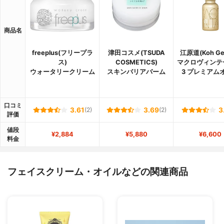
商品名
freeplus(フリープラ
津田コスメ(TSUDA
江原道(Koh Ge
ス)
COSMETICS)
マクロヴィンテ
ウォータリークリーム
スキンバリアバーム
3 プレミアム
口コミ
3.61
(2)
3.69
(2)
3
評価
値段
¥2,884
¥5,880
¥6,600
料金
フェイスクリーム・オイルなどの関連商品