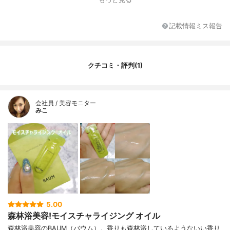
記載情報ミス報告
クチコミ・評判(1)
会社員 / 美容モニター
みこ
5.00
森林浴美容!モイスチャライジング オイル
森林浴美容のBAUM（バウム）。香りも森林浴しているようないい香り