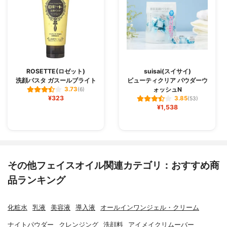
ROSETTE(ロゼット)
suisai(スイサイ)
洗顔パスタ ガスールブライト
ビューティクリア パウダーウ
ォッシュN
3.73
(6)
¥323
3.85
(53)
¥1,538
その他フェイスオイル関連カテゴリ：おすすめ商
品ランキング
化粧水
乳液
美容液
導入液
オールインワンジェル・クリーム
ナイトパウダー
クレンジング
洗顔料
アイメイクリムーバー