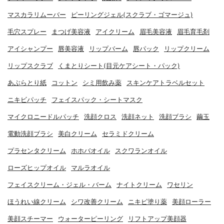
マスカラリムーバー
ピーリングジェル(スクラブ・ゴマージュ)
毛穴スプレー
まつげ美容液
アイクリーム
眉毛美容液
眉毛育毛剤
アイシャンプー
唇美容液
リップバーム
唇パック
リップクリーム
リップスクラブ
くまとりシート(目元ケアシート・パック)
あぶらとり紙
コットン
シミ用飲み薬
スキンケアトラベルセット
ニキビパッチ
フェイスパック・シートマスク
マイクロニードルパッチ
洗顔クロス
洗顔ネット
洗顔ブラシ
繭玉
電動洗顔ブラシ
美白クリーム
セラミドクリーム
プラセンタクリーム
ホホバオイル
スクワランオイル
ローズヒップオイル
マルラオイル
フェイスクリーム・ジェル・バーム
ナイトクリーム
ワセリン
ほうれい線クリーム
シワ改善クリーム
ニキビ塗り薬
美顔ローラー
美顔スチーマー
ウォーターピーリング
リフトアップ美顔器