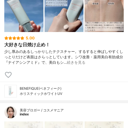
ノ）－２－ヒドロキシベンゾイル］安息香
酸ヘキシルエステル、（パルミチン酸／２
－エチルヘキサン酸）デキストリン、架橋
型Ｎ、Ｎ－ジメチルアクリルアミド－２－
アクリルアミド－２－メチルプロパンスル
ホン酸ナトリウム共重合体、クロルフェネ
シン、サクシノグルカン、疎水化ヒドロキ
5.00
シプロピルメチルセルロース、塩化ジステ
大好きな日焼け止め！
アリルジメチルアンモニウム、ｄ－δ－トコ
フェロール、ジブチルヒドロキシトルエ
少し厚みのあるしっかりしたテクスチャー。するすると伸ばしやすくし
ン、メタリン酸ナトリウム、ピロ亜硫酸ナ
っとりだけど表面はさらっとしています。シワ改善・薬用美白有効成分
トリウム、テトラヒドロテトラメチルシク
『ナイアシンアミド』で、美白もシ…
続きを見る
ロテトラシロキサン、イソプロパノール、
テトラデセン、クエン酸、クエン酸ナトリ
ウム、フェノキシエタノール、香料、低温
焼成酸化亜鉛、酸化チタン、ベンガラ、黄
酸化鉄
BENEFIQUE(ベネフィーク)
ホリスティックホワイトUV
美容ブロガー / コスメマニア
index