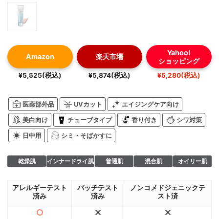
Yahoo!
Amazon
楽天市場
ショッピング
¥5,525(税込)
¥5,874(税込)
¥5,280(税込)
医薬部外品
UVカット
エイジングケア向け
美白向け
チューブタイプ
香り付き
シワ対策
日中用
シミ・そばかすに
乾燥肌
インナードライ肌
普通肌
混合肌
オイリー肌
アレルギーテスト
パッチテスト
ノンコメドジェニックテ
済み
済み
スト済