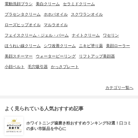
電動洗顔ブラシ
美白クリーム
セラミドクリーム
プラセンタクリーム
ホホバオイル
スクワランオイル
ローズヒップオイル
マルラオイル
フェイスクリーム・ジェル・バーム
ナイトクリーム
ワセリン
ほうれい線クリーム
シワ改善クリーム
ニキビ塗り薬
美顔ローラー
美顔スチーマー
ウォーターピーリング
リフトアップ美顔器
小顔ベルト
毛穴吸引器
かっさプレート
カテゴリ一覧へ
よく見られている人気おすすめ記事
ホワイトニング歯磨き粉おすすめランキング52選！口コミ
の多い市販品を中心に