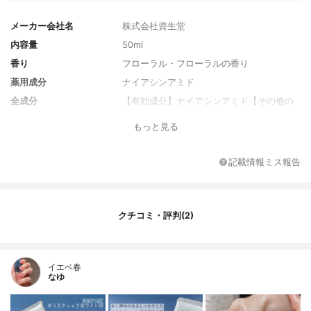
メーカー会社名
株式会社資生堂
内容量
50ml
香り
フローラル・フローラルの香り
薬用成分
ナイアシンアミド
全成分
【有効成分】ナイアシンアミド【その他の
成分】センキュウエキス、アシタバエキ
もっと見る
ス、ジンギベルプルプレウム根エキス、イ
チョウエキス、精製水、メチルポリシロキ
サン、パラメトキシケイ皮酸２－エチルヘ
記載情報ミス報告
キシル、１、３－ブチレングリコール、エ
タノール、濃グリセリン、ミリスチン酸イ
ソプロピル、２、４－ビス－［｛４－（２
－エチルヘキシルオキシ）－２－ヒドロキ
クチコミ・評判(2)
シ｝－フェニル］－６－（４－メトキシフ
ェニル）－１、３、５－トリアジン、含水
ケイ酸、ポリオキシエチレン硬化ヒマシ
油、硬化油、イソステアリン酸、２、４、
イエベ春
６－トリス［４－（２－エチルヘキシルオ
なゆ
キシカルボニル）アニリノ］－１、３、５
－トリアジン、２－［４－（ジエチルアミ