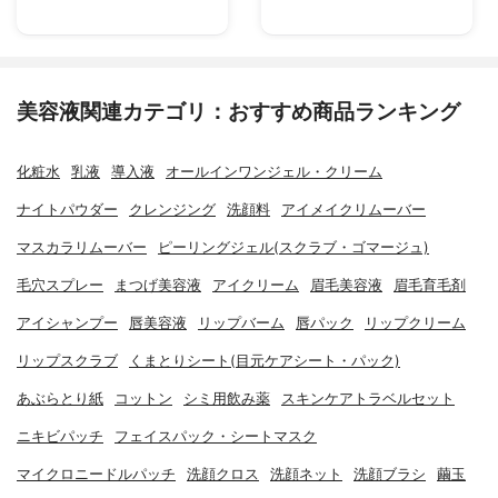
美容液関連カテゴリ：おすすめ商品ランキング
化粧水
乳液
導入液
オールインワンジェル・クリーム
ナイトパウダー
クレンジング
洗顔料
アイメイクリムーバー
マスカラリムーバー
ピーリングジェル(スクラブ・ゴマージュ)
毛穴スプレー
まつげ美容液
アイクリーム
眉毛美容液
眉毛育毛剤
アイシャンプー
唇美容液
リップバーム
唇パック
リップクリーム
リップスクラブ
くまとりシート(目元ケアシート・パック)
あぶらとり紙
コットン
シミ用飲み薬
スキンケアトラベルセット
ニキビパッチ
フェイスパック・シートマスク
マイクロニードルパッチ
洗顔クロス
洗顔ネット
洗顔ブラシ
繭玉