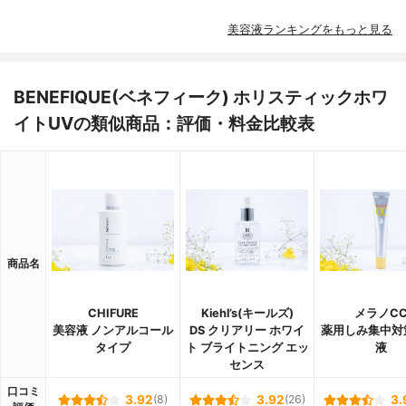
美容液ランキングをもっと見る
BENEFIQUE(ベネフィーク) ホリスティックホワ
イトUVの類似商品：評価・料金比較表
商品名
CHIFURE
Kiehl’s(キールズ)
メラノC
美容液 ノンアルコール
DS クリアリー ホワイ
薬用しみ集中対
タイプ
ト ブライトニング エッ
液
センス
口コミ
3.92
(8)
3.92
(26)
3.