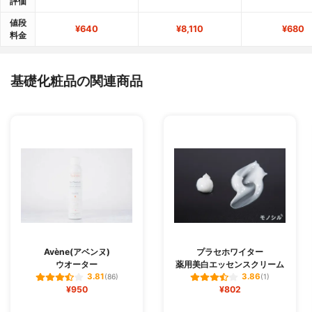
評価
値段
¥640
¥8,110
¥680
料金
基礎化粧品の関連商品
Avène(アベンヌ)
プラセホワイター
ウオーター
薬用美白エッセンスクリーム
3.81
3.86
(86)
(1)
¥950
¥802