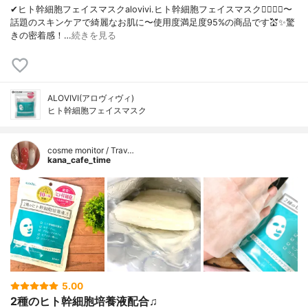
✔︎ヒト幹細胞フェイスマスクalovivi.ヒト幹細胞フェイスマスク💆🏼‍♀️✨〜
話題のスキンケアで綺麗なお肌に〜使用度満足度95%の商品です💒✨驚
きの密着感！…
続きを見る
ALOVIVI(アロヴィヴィ)
ヒト幹細胞フェイスマスク
cosme monitor / Trav…
kana_cafe_time
5.00
2種のヒト幹細胞培養液配合♫