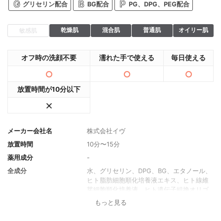
グリセリン配合
BG配合
PG、DPG、PEG配合
乾燥肌
混合肌
普通肌
オイリー肌
敏感肌
オフ時の洗顔不要
濡れた手で使える
毎日使える
放置時間が10分以下
メーカー会社名
株式会社イヴ
放置時間
10分〜15分
薬用成分
-
全成分
水、グリセリン、DPG、BG、エタノール、
ヒト脂肪細胞順化培養液エキス、ヒト線維
芽細胞順化培養液、ヒト遺伝子組換オリゴ
ペプチド-1、セラミドNP、プラセンタエキ
もっと見る
ス、ヒアルロン酸Na、加水分解ヒアルロン
酸、カルボキシメチルヒアルロン酸Na、水