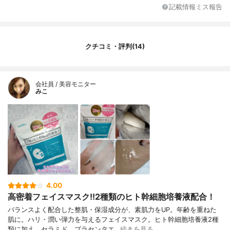
溶性コラーゲン、加水分解コラーゲン、ア
記載情報ミス報告
スコルビルリン酸Na、マンニトール、ツボ
クサエキス、水添レシチン、PEG-75、1,2-
ヘキサンジオール、キサンタンガム、カル
ボマー、ポリソルベート80、PEG-60水添
クチコミ・評判(14)
ヒマシ油、水酸化K、EDTA-2Na、メチルパ
ラベン、フェノキシエタノール
内容量
10枚
会社員 / 美容モニター
みこ
香り
無香料
製造国
日本
内容量のバリエーション
10枚
4.00
高密着フェイスマスク!!2種類のヒト幹細胞培養液配合！
バランスよく配合した整肌・保湿成分が、素肌力をUP。年齢を重ねた
肌に。ハリ・潤い弾力を与えるフェイスマスク。ヒト幹細胞培養液2種
類に加え、セラミド、プラセンタエ…
続きを見る