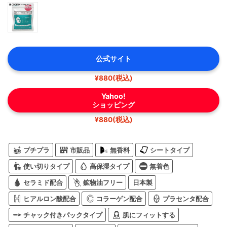
公式サイト
¥880(税込)
Yahoo!
ショッピング
¥880(税込)
プチプラ
市販品
無香料
シートタイプ
使い切りタイプ
高保湿タイプ
無着色
セラミド配合
鉱物油フリー
日本製
ヒアルロン酸配合
コラーゲン配合
プラセンタ配合
チャック付きパックタイプ
肌にフィットする