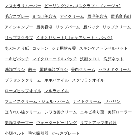
マスカラリムーバー
ピーリングジェル(スクラブ・ゴマージュ)
毛穴スプレー
まつげ美容液
アイクリーム
眉毛美容液
眉毛育毛剤
アイシャンプー
唇美容液
リップバーム
唇パック
リップクリーム
リップスクラブ
くまとりシート(目元ケアシート・パック)
あぶらとり紙
コットン
シミ用飲み薬
スキンケアトラベルセット
ニキビパッチ
マイクロニードルパッチ
洗顔クロス
洗顔ネット
洗顔ブラシ
繭玉
電動洗顔ブラシ
美白クリーム
セラミドクリーム
プラセンタクリーム
ホホバオイル
スクワランオイル
ローズヒップオイル
マルラオイル
フェイスクリーム・ジェル・バーム
ナイトクリーム
ワセリン
ほうれい線クリーム
シワ改善クリーム
ニキビ塗り薬
美顔ローラー
美顔スチーマー
ウォーターピーリング
リフトアップ美顔器
小顔ベルト
毛穴吸引器
かっさプレート