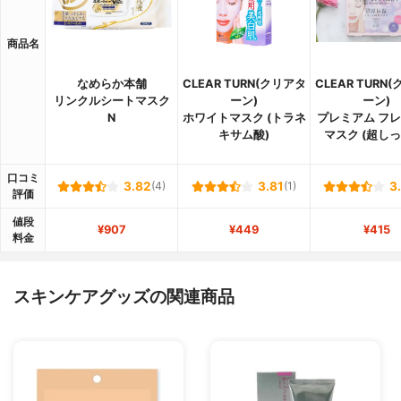
商品名
なめらか本舗
CLEAR TURN(クリアタ
CLEAR TURN
リンクルシートマスク
ーン)
ーン)
N
ホワイトマスク (トラネ
プレミアム フ
キサム酸)
マスク (超しっ
口コミ
3.82
(4)
3.81
(1)
3
評価
値段
¥907
¥449
¥415
料金
スキンケアグッズの関連商品