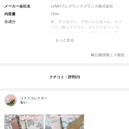
メーカー会社名
LVMHフレグランスブランズ株式会社
内容量
15ml
全成分
水、グリセリン、プロパンジオール、イソ
ノナン酸セテアリル、ポリグリセリン-3、
セルロース、（カプリル酸／カプリン酸／
コハク酸）トリグリセリル、ネムノキ樹皮
もっと見る
エキス、合成フルオロフロゴパイト、ポリ
アクリレート－13、シア脂、カプリリルグ
リコール、ペンチレングリコール、クロロ
記載情報ミス報告
フェネシン、ポリイソブテン、ソルビトー
ル、ブチレングリコール、アクリレート/ C
10-30アクリル酸アクリル酸共重合体、アル
ギン、キサンタンガム、ゼニアオイエキ
クチコミ・評判(1)
ス、水酸化ナトリウム、グリチルリチン酸
ジカリウム、サンショウモドキ種子エキ
ス、ポリソルベート20、ポリビニルアルコ
コスメコレクター
ール、ソルビタンイソステアレート、グリ
もい
セリルアクリレート/アクリル酸コポリマ
ー、アスコルビルグルコシド、ビオサッカ
リドガム-2、セルロースガム、ソルビン酸
カリウム、酸化チタン、安息香酸ナトリウ
ム、アシタバエキス、ツクシメナモミエキ