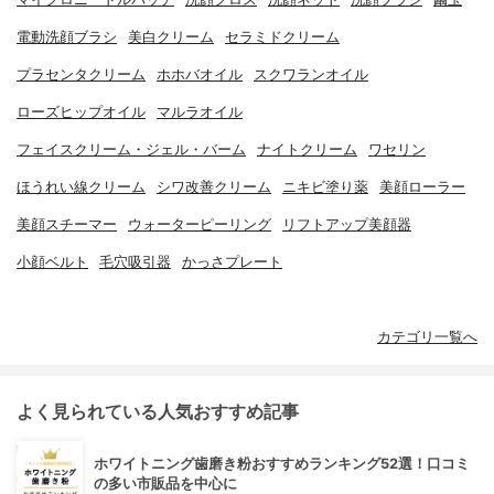
電動洗顔ブラシ
美白クリーム
セラミドクリーム
プラセンタクリーム
ホホバオイル
スクワランオイル
ローズヒップオイル
マルラオイル
フェイスクリーム・ジェル・バーム
ナイトクリーム
ワセリン
ほうれい線クリーム
シワ改善クリーム
ニキビ塗り薬
美顔ローラー
美顔スチーマー
ウォーターピーリング
リフトアップ美顔器
小顔ベルト
毛穴吸引器
かっさプレート
カテゴリ一覧へ
よく見られている人気おすすめ記事
ホワイトニング歯磨き粉おすすめランキング52選！口コミ
の多い市販品を中心に