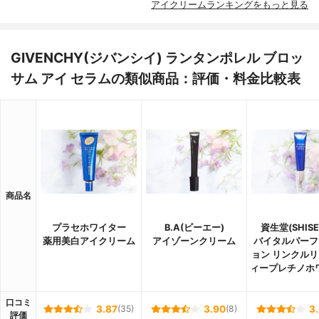
アイクリームランキングをもっと見る
GIVENCHY(ジバンシイ) ランタンポレル ブロッ
サム アイ セラムの類似商品：評価・料金比較表
商品名
プラセホワイター
B.A(ビーエー)
資生堂(SHISE
薬用美白アイクリーム
アイゾーンクリーム
バイタルパーフ
ョン リンクルリ
ィープレチノホ
口コミ
3.87
(35)
3.90
(8)
3
評価