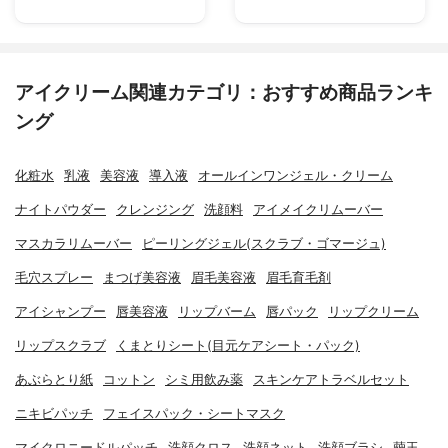
アイクリーム関連カテゴリ：おすすめ商品ランキ
ング
化粧水
乳液
美容液
導入液
オールインワンジェル・クリーム
ナイトパウダー
クレンジング
洗顔料
アイメイクリムーバー
マスカラリムーバー
ピーリングジェル(スクラブ・ゴマージュ)
毛穴スプレー
まつげ美容液
眉毛美容液
眉毛育毛剤
アイシャンプー
唇美容液
リップバーム
唇パック
リップクリーム
リップスクラブ
くまとりシート(目元ケアシート・パック)
あぶらとり紙
コットン
シミ用飲み薬
スキンケアトラベルセット
ニキビパッチ
フェイスパック・シートマスク
マイクロニードルパッチ
洗顔クロス
洗顔ネット
洗顔ブラシ
繭玉