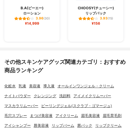
B.A(ビーエー)
CHOOSY(チューシー)
ローション
リップパック
3.96
3.93
(30)
(15)
¥14,999
¥156
その他スキンケアグッズ関連カテゴリ：おすすめ
商品ランキング
化粧水
乳液
美容液
導入液
オールインワンジェル・クリーム
ナイトパウダー
クレンジング
洗顔料
アイメイクリムーバー
マスカラリムーバー
ピーリングジェル(スクラブ・ゴマージュ)
毛穴スプレー
まつげ美容液
アイクリーム
眉毛美容液
眉毛育毛剤
アイシャンプー
唇美容液
リップバーム
唇パック
リップクリーム