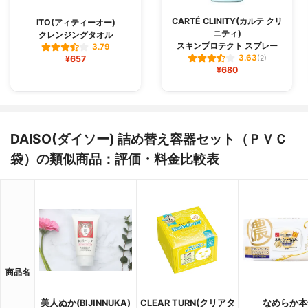
CARTÉ CLINITY(カルテ クリ
ITO(アィティーオー)
ニティ)
クレンジングタオル
スキンプロテクト スプレー
3.79
3.63
¥657
(2)
¥680
DAISO(ダイソー) 詰め替え容器セット（ＰＶＣ
袋）の類似商品：評価・料金比較表
商品名
美人ぬか(BIJINNUKA)
CLEAR TURN(クリアタ
なめらか本