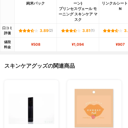
純米パック
ーン)
リンクルシート
プリンセスヴェール モ
N
ーニング スキンケア マ
スク
口コミ
3.89
(2)
3.81
(1)
3
評価
値段
¥508
¥1,094
¥907
料金
スキンケアグッズの関連商品