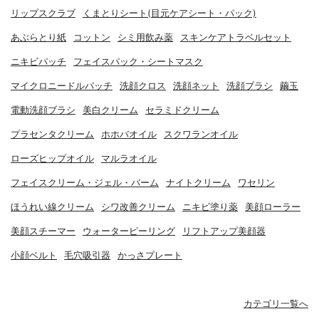
リップスクラブ
くまとりシート(目元ケアシート・パック)
あぶらとり紙
コットン
シミ用飲み薬
スキンケアトラベルセット
ニキビパッチ
フェイスパック・シートマスク
マイクロニードルパッチ
洗顔クロス
洗顔ネット
洗顔ブラシ
繭玉
電動洗顔ブラシ
美白クリーム
セラミドクリーム
プラセンタクリーム
ホホバオイル
スクワランオイル
ローズヒップオイル
マルラオイル
フェイスクリーム・ジェル・バーム
ナイトクリーム
ワセリン
ほうれい線クリーム
シワ改善クリーム
ニキビ塗り薬
美顔ローラー
美顔スチーマー
ウォーターピーリング
リフトアップ美顔器
小顔ベルト
毛穴吸引器
かっさプレート
カテゴリ一覧へ