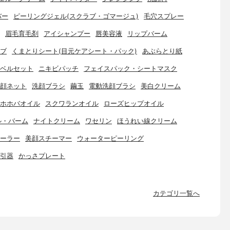
バー
ピーリングジェル(スクラブ・ゴマージュ)
毛穴スプレー
眉毛育毛剤
アイシャンプー
唇美容液
リップバーム
ブ
くまとりシート(目元ケアシート・パック)
あぶらとり紙
ベルセット
ニキビパッチ
フェイスパック・シートマスク
顔ネット
洗顔ブラシ
繭玉
電動洗顔ブラシ
美白クリーム
ホホバオイル
スクワランオイル
ローズヒップオイル
ル・バーム
ナイトクリーム
ワセリン
ほうれい線クリーム
ーラー
美顔スチーマー
ウォーターピーリング
引器
かっさプレート
カテゴリ一覧へ