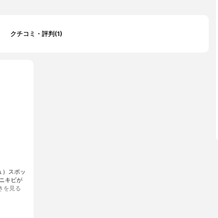
クチコミ・評判(1)
）⁣スポッ
、ニキビが
きを見る