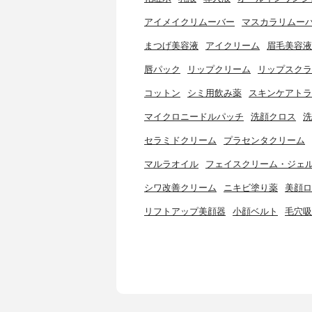
アイメイクリムーバー
マスカラリムー
まつげ美容液
アイクリーム
眉毛美容液
唇パック
リップクリーム
リップスクラ
コットン
シミ用飲み薬
スキンケアトラ
マイクロニードルパッチ
洗顔クロス
洗
セラミドクリーム
プラセンタクリーム
マルラオイル
フェイスクリーム・ジェ
シワ改善クリーム
ニキビ塗り薬
美顔ロ
リフトアップ美顔器
小顔ベルト
毛穴吸