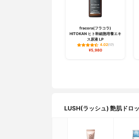
fracora(フラコラ)
HITOKAN ヒト幹細胞培養エキ
ス原液 LP
4.02
(17)
¥5,980
LUSH(ラッシュ) 艶肌ド