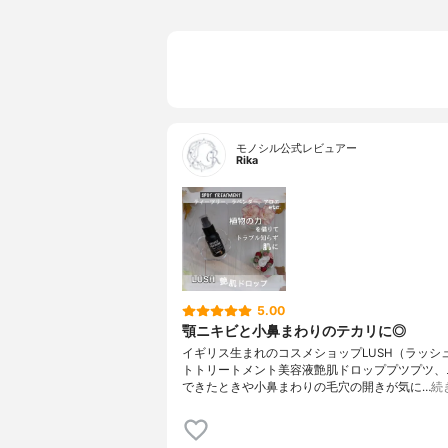
モノシル公式レビュアー
Rika
5.00
顎ニキビと小鼻まわりのテカリに◎
イギリス生まれのコスメショップ⁣LUSH（ラッシュ
トトリートメント美容液⁣艶肌ドロップ⁣⁣⁣プツプツ
できたときや小鼻まわりの毛穴の開きが気に…
続