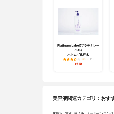
Platinum Label(プラチナレー
ベル)
ハトムギ化粧水
3.90
(10)
¥619
美容液関連カテゴリ：おす
化粧水
乳液
導入液
オールインワンジ