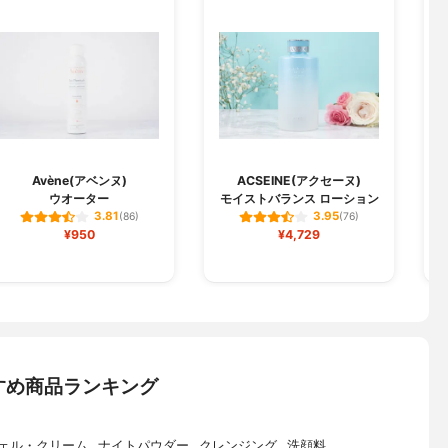
Avène(アベンヌ)
ACSEINE(アクセーヌ)
ウオーター
モイストバランス ローション
3
3.81
3.95
(86)
(76)
¥950
¥4,729
すめ商品ランキング
ェル・クリーム
ナイトパウダー
クレンジング
洗顔料