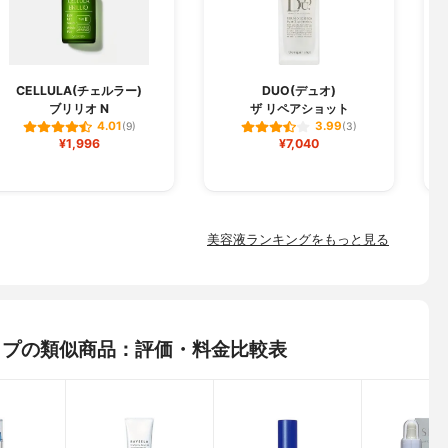
CELLULA(チェルラー)
DUO(デュオ)
ブリリオ N
ザ リペアショット
フ
4.01
3.99
(9)
(3)
¥1,996
¥7,040
美容液ランキングをもっと見る
ロップの類似商品：評価・料金比較表