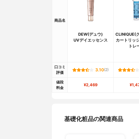
商品名
DEW(デュウ)
CLINIQUE
UVデイエッセンス
カートリッジ
トレ
口コミ
3.10
(2)
評価
値段
¥2,469
¥1,4
料金
基礎化粧品の関連商品