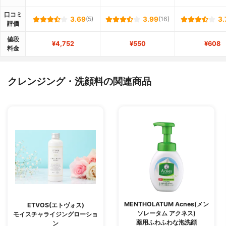
口コミ
3.69
(5)
3.99
(16)
3.
評価
値段
¥4,752
¥550
¥608
料金
クレンジング・洗顔料の関連商品
MENTHOLATUM Acnes(メン
ETVOS(エトヴォス)
ソレータム アクネス)
モイスチャライジングローショ
薬用ふわふわな泡洗顔
ン