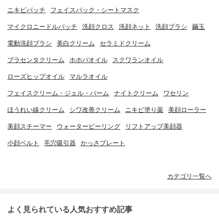
ニキビパッチ
フェイスパック・シートマスク
マイクロニードルパッチ
洗顔クロス
洗顔ネット
洗顔ブラシ
繭玉
電動洗顔ブラシ
美白クリーム
セラミドクリーム
プラセンタクリーム
ホホバオイル
スクワランオイル
ローズヒップオイル
マルラオイル
フェイスクリーム・ジェル・バーム
ナイトクリーム
ワセリン
ほうれい線クリーム
シワ改善クリーム
ニキビ塗り薬
美顔ローラー
美顔スチーマー
ウォーターピーリング
リフトアップ美顔器
小顔ベルト
毛穴吸引器
かっさプレート
カテゴリ一覧へ
よく見られている人気おすすめ記事