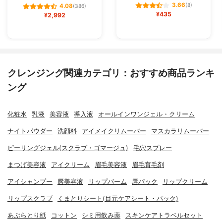
3.66
(8)
4.08
(386)
¥435
¥2,992
クレンジング関連カテゴリ：おすすめ商品ランキ
ング
化粧水
乳液
美容液
導入液
オールインワンジェル・クリーム
ナイトパウダー
洗顔料
アイメイクリムーバー
マスカラリムーバー
ピーリングジェル(スクラブ・ゴマージュ)
毛穴スプレー
まつげ美容液
アイクリーム
眉毛美容液
眉毛育毛剤
アイシャンプー
唇美容液
リップバーム
唇パック
リップクリーム
リップスクラブ
くまとりシート(目元ケアシート・パック)
あぶらとり紙
コットン
シミ用飲み薬
スキンケアトラベルセット