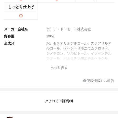
しっとり仕上げ
メーカー会社名
ボーテ・ド・モード株式会社
内容量
180g
全成分
水、セテアリルアルコール、ステアリルア
ルコール、ベヘントリモニウムクロリド、
ジメチコン、ソルビトール、イソペンチル
ジオール、パルミチン酸エチルヘキシル、
アルガニアスピノサ核油、オリーブ果実
もっと見る
油、シア脂、ホホバ種子油、ワサビノキ種
子油、加水分解ダイズタンパク、加水分解
エンドウタンパク、ジラウロイルグルタミ
記載情報ミス報告
ン酸リシンＮａ、セラミドＡＰ、セラミド
ＮＧ、セラミドＮＰ、セラミドＥＯＰ、ヒ
マワリ種子エキス、ユズ果実エキス、シロ
キクラゲ多糖体、サトウカエデ樹液、フィ
クチコミ・評判(1)
トステロールズ、水添ココグリセリル、オ
クチルドデカノール、水添レシチン、Ｂ
Ｇ、イソプロパノール、グリセリン、リン