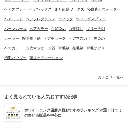
ヘアスプレー
ヘアワックス
まとめ髪ワックス
寝癖直しウォーター
ヘアミスト
ヘアフレグランス
ウィッグ
ウィッグスプレー
パーマムース
ヘアカラー
白髪染め
白髪隠し
ブリーチ剤
カーラー
縮毛矯正剤
ヘアチョーク
ヘアマスカラ
黒染め
ヘナカラー
頭皮マッサージ器
育毛剤
発毛剤
育毛サプリ
増毛パウダー
頭皮ケアローション
カテゴリ一覧へ
よく見られている人気おすすめ記事
ホワイトニング歯磨き粉おすすめランキング52選！口コミ
の多い市販品を中心に