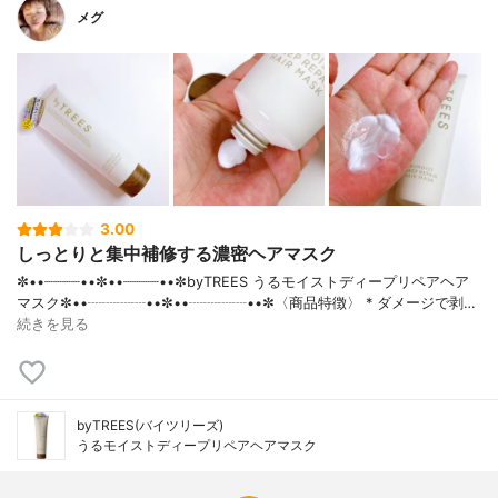
ゴ酸ジイソステアリル、ヒドロキシエチル
メグ
セルロース、ＥＤＴＡ－２Ｎａ、クエン酸
Ｎａ、クエン酸、シクロヘキサン－１，４
－ジカルボン酸ビスエトキシジグリコー
ル、アモジメチコン、トコフェロール、フ
ェノキシエタノール、香料
香り
みずみずしい果実と花々をイメージした爽
やかで上品なグリーンフローラルノート
3.00
しっとりと集中補修する濃密ヘアマスク
✼••┈┈┈┈••✼••┈┈┈┈••✼byTREES うるモイストディープリペアヘア
マスク✼••┈┈┈┈••✼••┈┈┈┈••✼〈商品特徴〉 * ダメージで剥…
続きを見る
byTREES(バイツリーズ)
うるモイストディープリペアヘアマスク