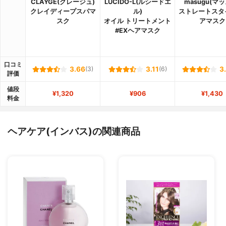
CLAYGE(クレージュ)
LUCIDO-L(ルシードエ
masugu(マ
クレイディープスパマ
ル)
ストレートスタ
スク
オイル トリートメント
アマスク
#EXヘアマスク
口コミ
3.66
(3)
3.11
(6)
3
評価
値段
¥1,320
¥906
¥1,430
料金
ヘアケア(インバス)の関連商品