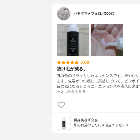
バドママ★フォロバ100◎
5.00
抜け毛が減る。
乳白色のサラッとしたエッセンスです。爽やかな
ます。先端がいい感じに突起していて、ピンポイ
皮の気になるところに、エッセンスを注入出来ま
ッと…
続きを見る
再身美容研究会
私のお店のこだわり頭皮エッセンス