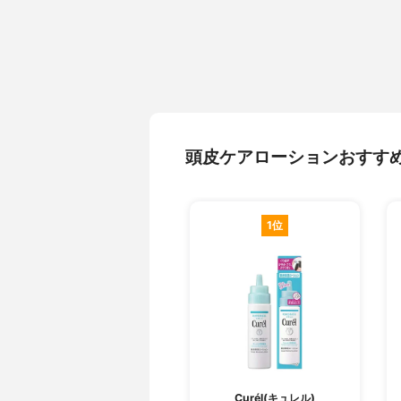
頭皮ケアローションおすす
1位
Curél(キュレル)