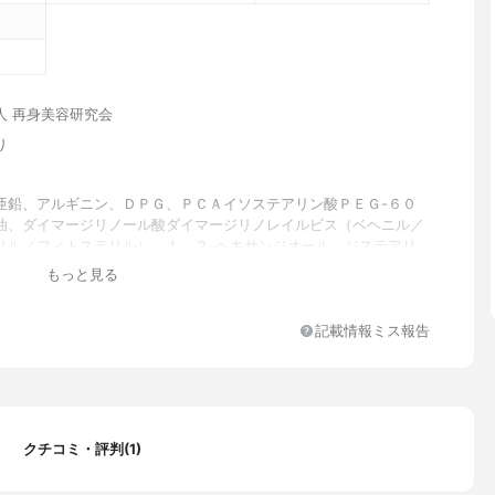
人 再身美容研究会
り
亜鉛、アルギニン、ＤＰＧ、ＰＣＡイソステアリン酸ＰＥＧ-６０
油、ダイマージリノール酸ダイマージリノレイルビス（ベヘニル／
リル／フィトステリル）、１．２-ヘキサンジオール、ジステアリ
ース、グリチルレチン酸ステアリル、オオムギ発酵エキス、トレハ
もっと見る
ントール、香料
記載情報ミス報告
クチコミ・評判(1)