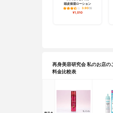
頭皮保湿ローション
3.90
(5)
¥1,010
再身美容研究会 私のお店
料金比較表