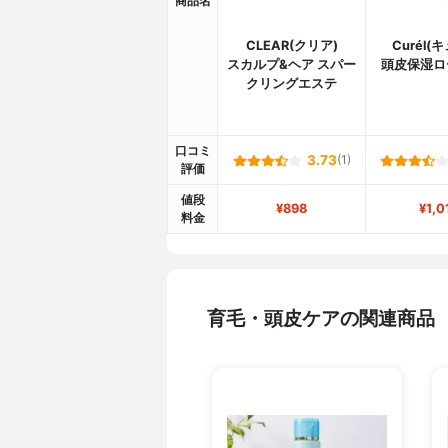
商品名
CLEAR(クリア)
Curél(
スカルプ&ヘア スパー
頭皮保湿ロ
クリングエステ
口コミ
3.73
(1)
評価
値段
¥898
¥1,0
料金
育毛・頭皮ケアの関連商品