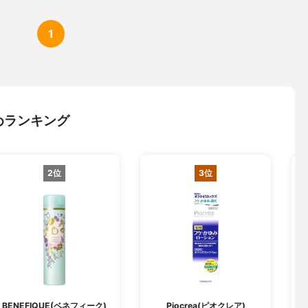
1
めランキング
2位
3位
S
BENEFIQUE(ベネフィーク)
Piocrea(ピオクレア)