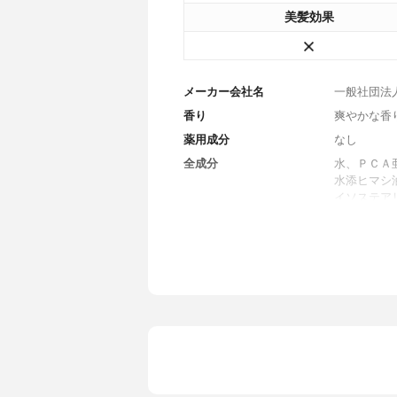
美髪効果
メーカー会社名
一般社団法
香り
爽やかな香
薬用成分
なし
全成分
水、ＰＣＡ
水添ヒマシ
イソステア
ン酸スクロ
ロース、メ