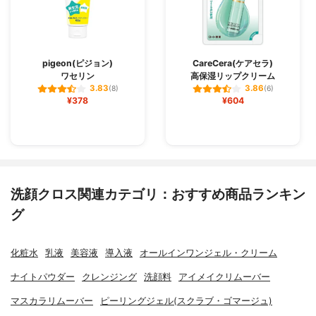
pigeon(ピジョン)
CareCera(ケアセラ)
ワセリン
高保湿リップクリーム
3.83
3.86
(8)
(6)
¥378
¥604
洗顔クロス関連カテゴリ：おすすめ商品ランキン
グ
化粧水
乳液
美容液
導入液
オールインワンジェル・クリーム
ナイトパウダー
クレンジング
洗顔料
アイメイクリムーバー
マスカラリムーバー
ピーリングジェル(スクラブ・ゴマージュ)