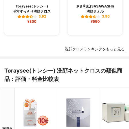
Toraysee(トレシー)
ささ和紙(SASAWASHI)
毛穴すっきり洗顔クロス
洗顔タオル
3.92
3.90
¥800
¥550
洗顔クロスランキングをもっと見る
Toraysee(トレシー) 洗顔ネットクロスの類似商
品：評価・料金比較表
商品名