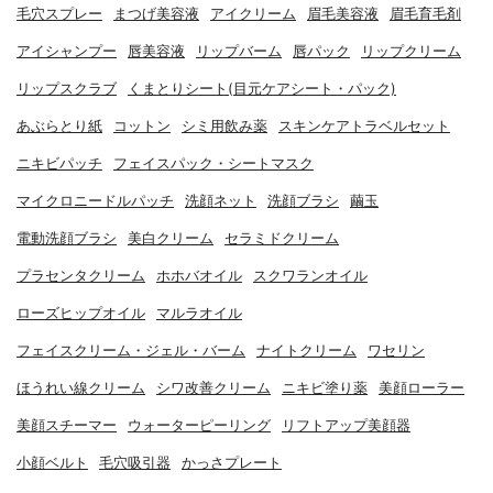
毛穴スプレー
まつげ美容液
アイクリーム
眉毛美容液
眉毛育毛剤
アイシャンプー
唇美容液
リップバーム
唇パック
リップクリーム
リップスクラブ
くまとりシート(目元ケアシート・パック)
あぶらとり紙
コットン
シミ用飲み薬
スキンケアトラベルセット
ニキビパッチ
フェイスパック・シートマスク
マイクロニードルパッチ
洗顔ネット
洗顔ブラシ
繭玉
電動洗顔ブラシ
美白クリーム
セラミドクリーム
プラセンタクリーム
ホホバオイル
スクワランオイル
ローズヒップオイル
マルラオイル
フェイスクリーム・ジェル・バーム
ナイトクリーム
ワセリン
ほうれい線クリーム
シワ改善クリーム
ニキビ塗り薬
美顔ローラー
美顔スチーマー
ウォーターピーリング
リフトアップ美顔器
小顔ベルト
毛穴吸引器
かっさプレート