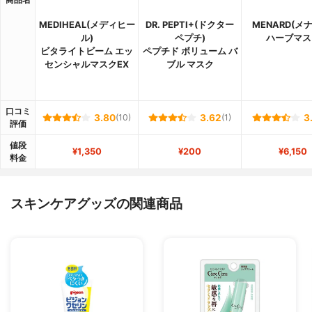
MEDIHEAL(メディヒー
DR. PEPTI+(ドクター
MENARD(メ
ル)
ペプチ)
ハーブマス
ビタライトビーム エッ
ペプチド ボリューム バ
センシャルマスクEX
ブル マスク
口コミ
3.80
(10)
3.62
(1)
3
評価
値段
¥1,350
¥200
¥6,150
料金
スキンケアグッズの関連商品