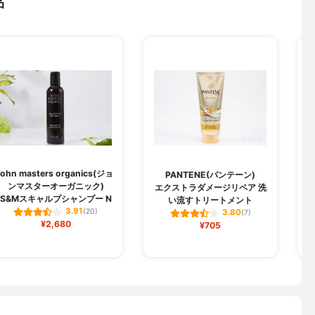
品
john masters organics(ジョ
PANTENE(パンテーン)
ンマスターオーガニック)
エクストラダメージリペア 洗
S&Mスキャルプシャンプー N
い流すトリートメント
3.91
(20)
3.80
(7)
¥2,680
¥705