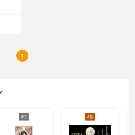
1
グ
2位
3位