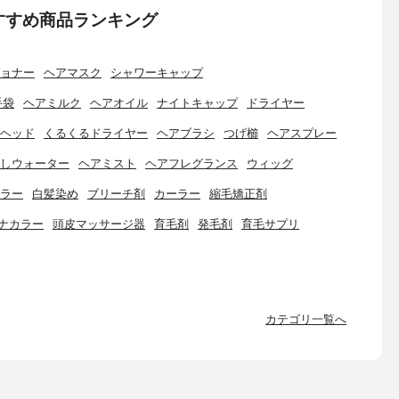
すすめ商品ランキング
ョナー
ヘアマスク
シャワーキャップ
手袋
ヘアミルク
ヘアオイル
ナイトキャップ
ドライヤー
ヘッド
くるくるドライヤー
ヘアブラシ
つげ櫛
ヘアスプレー
しウォーター
ヘアミスト
ヘアフレグランス
ウィッグ
ラー
白髪染め
ブリーチ剤
カーラー
縮毛矯正剤
ナカラー
頭皮マッサージ器
育毛剤
発毛剤
育毛サプリ
カテゴリ一覧へ