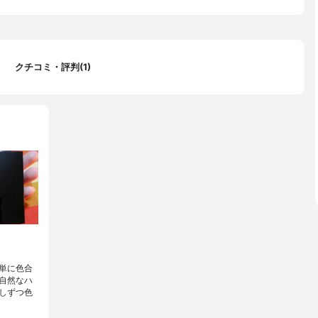
クチコミ・評判(1)
単に色合
自然なハ
しずつ色