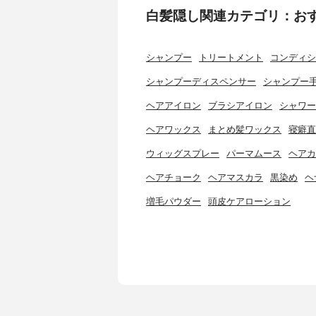
白髪隠し関連カテゴリ：お
シャンプー
トリートメント
コンディシ
シャンプーディスペンサー
シャンプー
ヘアアイロン
ブラシアイロン
シャワー
ヘアワックス
まとめ髪ワックス
寝癖直
ウィッグスプレー
パーマムース
ヘアカ
ヘアチョーク
ヘアマスカラ
黒染め
ヘ
増毛パウダー
頭皮ケアローション