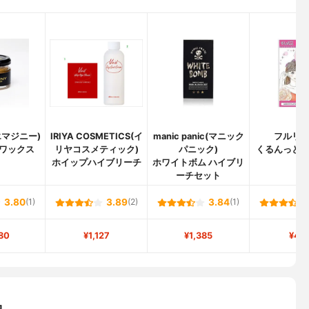
(エマジニー)
IRIYA COSMETICS(イ
manic panic(マニック
フルリ
ワックス
リヤコスメティック)
パニック)
くるんっと
ホイップハイブリーチ
ホワイトボム ハイブリ
ー
ーチセット
3.80
(1)
3.89
(2)
3.84
(1)
80
¥1,127
¥1,385
¥44