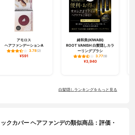
アモロス
綺和美(KIWABI)
D
ヘアファンデーションA
ROOT VANISH 白髪隠しカラ
ーリングブラシ
3.78
(2)
¥591
3.77
(9)
¥3,940
白髪隠しランキングをもっと見る
 クイックカバー ヘアファンデの類似商品：評価・