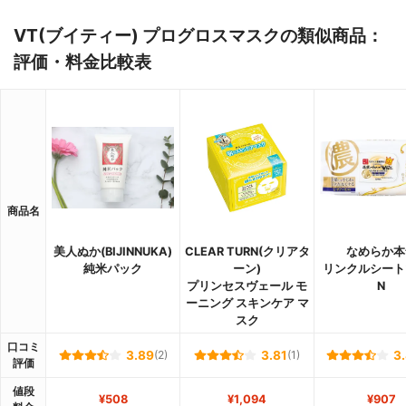
VT(ブイティー) プログロスマスクの類似商品：
評価・料金比較表
商品名
美人ぬか(BIJINNUKA)
CLEAR TURN(クリアタ
なめらか本
純米パック
ーン)
リンクルシート
プリンセスヴェール モ
N
ーニング スキンケア マ
スク
口コミ
3.89
(2)
3.81
(1)
3
評価
値段
¥508
¥1,094
¥907