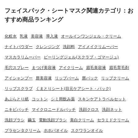
フェイスパック・シートマスク関連カテゴリ：お
すすめ商品ランキング
化粧水
乳液
美容液
導入液
オールインワンジェル・クリーム
ナイトパウダー
クレンジング
洗顔料
アイメイクリムーバー
マスカラリムーバー
ピーリングジェル(スクラブ・ゴマージュ)
毛穴スプレー
まつげ美容液
アイクリーム
眉毛美容液
眉毛育毛剤
アイシャンプー
唇美容液
リップバーム
唇パック
リップクリーム
リップスクラブ
くまとりシート(目元ケアシート・パック)
あぶらとり紙
コットン
シミ用飲み薬
スキンケアトラベルセット
ニキビパッチ
マイクロニードルパッチ
洗顔クロス
洗顔ネット
洗顔ブラシ
繭玉
電動洗顔ブラシ
美白クリーム
セラミドクリーム
プラセンタクリーム
ホホバオイル
スクワランオイル