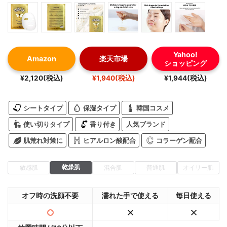
Yahoo!
Amazon
楽天市場
ショッピング
¥2,120(税込)
¥1,940(税込)
¥1,944(税込)
シートタイプ
保湿タイプ
韓国コスメ
使い切りタイプ
香り付き
人気ブランド
肌荒れ対策に
ヒアルロン酸配合
コラーゲン配合
乾燥肌
敏感肌
混合肌
普通肌
オイリー肌
オフ時の洗顔不要
濡れた手で使える
毎日使える