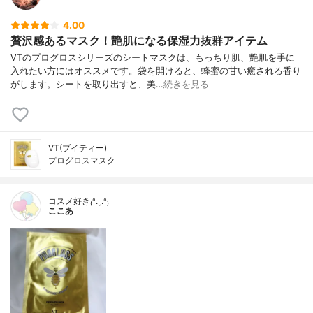
シデシルユビキノン、加水分解コラーゲ
ン、デキストリン
4.00
内容量
28g×6枚
贅沢感あるマスク！艶肌になる保湿力抜群アイテム
香り
香料使用
VTのプログロスシリーズのシートマスクは、もっちり肌、艶肌を手に
入れたい方にはオススメです。袋を開けると、蜂蜜の甘い癒される香り
製造国
韓国
がします。シートを取り出すと、美…
続きを見る
内容量のバリエーション
なし
VT(ブイティー)
プログロスマスク
コスメ好き₍ᐢ.ˬ.ᐢ₎
ここあ