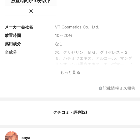
放置時間が10分以下
メーカー会社名
VT Cosmetics Co., Ltd.
放置時間
10～20分
薬用成分
なし
全成分
水、グリセリン、ＢＧ、グリセレス－２
６、ハチミツエキス、アルコール、マンダ
リンオレンジ果皮エキス、カルボマー、ア
ルギニン、ベタイン、（アクリル酸ヒドロ
もっと見る
キシエチル／アクリロイルジメチルタウリ
ンＮａ）コポリマー、ＰＥＧ－６０水添ヒ
マシ油、ヒドロキシエチルセルロース、ヒ
記載情報ミス報告
ポファエラムノイデス油、キサンタンガ
ム、グリチルリチン酸２Ｋ、ＥＤＴＡ－２
Ｎａ、香料、ＤＰＧ、１，２－ヘキサンジ
オール、カカオエキス、ポリソルベート６
クチコミ・評判(2)
０、イソステアリン酸ソルビタン、ヒアル
ロン酸Ｎａ、ビオサッカリドガム－１、ロ
ーヤルゼリーエキス、水添レシチン、β－グ
ルカン、プロポリスエキス、金、ヒドロキ
saya