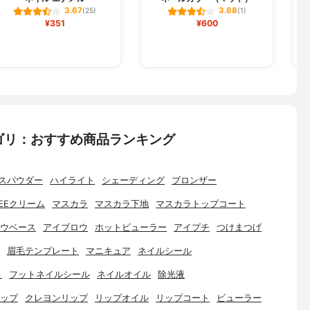
3.67
3.68
(25)
(1)
¥351
¥600
ゴリ：おすすめ商品ランキング
スパウダー
ハイライト
シェーディング
ブロンザー
EEクリーム
マスカラ
マスカラ下地
マスカラトップコート
ウベース
アイブロウ
ホットビューラー
アイプチ
つけまつげ
眉毛テンプレート
マニキュア
ネイルシール
ト
フットネイルシール
ネイルオイル
除光液
ップ
クレヨンリップ
リップオイル
リップコート
ビューラー