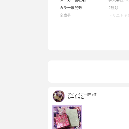
カラー展開数
2種類
全成分
トリエトキ
2-ヘキサ
ナトリウム
ルタミン酸
91）、ヒ
ブチルヒドロ
0 / 1
ーズフラワ
ブチレング
ンス、ジメ
ン、ジステ
シナリスフ
サルコシネ
ニルトリメ
トキシカプ
アイライナー修行僧
トスピング
いーちゃん
モニウムク
ワーオイル
エタノール
ゾールスル
ン、窒化ホ