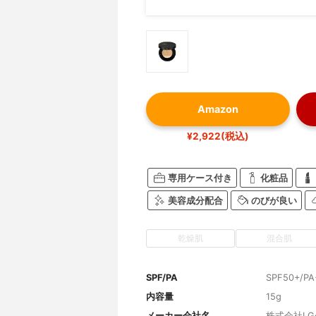
Amazon
¥2,922(税込)
専用ケース付き
化粧品
美容成分配合
のびが良い
乾燥肌
混合肌
SPF/PA
SPF50+/PA
内容量
15g
メーカー会社名
株式会社L