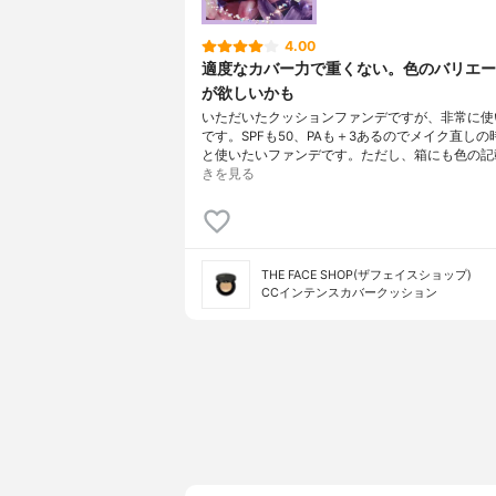
物、ラベン
二酸化チタ
4.00
ーフオイル
適度なカバー力で重くない。色のバリエー
ードオイル
が欲しいかも
いただいたクッションファンデですが、非常に使
です。SPFも50、PAも＋3あるのでメイク直し
と使いたいファンデです。ただし、箱にも色の記
きを見る
THE FACE SHOP(ザフェイスショップ)
CCインテンスカバークッション