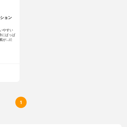
ダーオイル、ヘキシルシナマル、ステアリン酸、コレステロール、
ン、黒酸化鉄、カルボマー、ブチレングリコール、ローズマリーリ
、ジペンタエリスリチルヘキサC5-9アシッドエステル、ボラージシ
ション
、ステアリン酸亜鉛、トコフェロール、シトラル、トロメタミン
いやすい
の時にぱっぱ
載が…
続
1