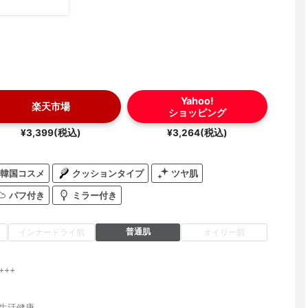
Yahoo!
楽天市場
ショッピング
¥3,399(税込)
¥3,264(税込)
韓国コスメ
クッションタイプ
ツヤ肌
パフ付き
ミラー付き
普通肌
インナードライ肌
オイリー肌
+++
G生活健康