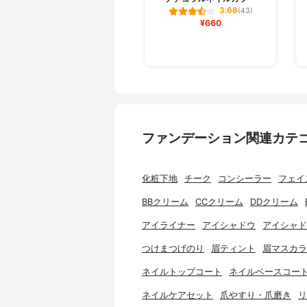
3.68
(43)
¥660
ファンデーション関連カテ
化粧下地
チーク
コンシーラー
フェイ
BBクリーム
CCクリーム
DDクリーム
アイライナー
アイシャドウ
アイシャド
つけまつげのり
眉ティント
眉マスカラ
ネイルトップコート
ネイルベースコー
ネイルケアセット
爪やすり・爪磨き
リ