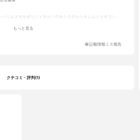
シシリルエチルポリジメチルシロキシエチルヘキシルジメチコン、
ンジオール、ラウロイラクチレートナトリウム、ラウロイラクチル酸
もっと見る
、ジメチコン/ポリグリセリン-3クロスポリマー、パルミトイルグ
マグネシウム、スイートアーモンドオイル、二酸化チタン（CI 778
ドロキシシトロネロール、変性アルコール、クエン酸ナトリウム-T-
記載情報ミス報告
キシヒドロシンナメート、変性アルコール、セチルPEG / PPG-1
ジメチコン、フィトスフィンゴシン、ポリメチルシルセスキオキサン、ロ
ーオイル、シクロペンタシロキサン、ジメチコンクロスポリマー、
リコールジカプリレート/ジカプレート、酸化鉄イエロー、フレグラ
チコノール、ラウリル-3クロスポリマー、エチルヘキシルグリセリ
ディモニウムヘクトライト、キサンタンガム、カレンデュラオフィ
クチコミ・評判(1)
ラワーオイル、パルミトイルサコシン酸ナトリウム、パルミトイル
ートナトリウム、デサミドコラーゲン、1、シトロネロール、フェ
チコン、リナロール、シクロヘキサシロキサン、リモネン、トリエ
リセラミドAP、ヒアルロン酸、アルミニウム水和物ロキシド、フィ
ゴシン、PEG-30ジポリヒドロキシステアレート、ジステアリルジ
ロリド、グリセリン、水素化レシチン、精製水、マトリカリアフラ
、ソルビタンセスキオレエート、酸化鉄、セラミドNP、フェノキシ
、トリエチルヘキサノイン、パルミチン酸、フェニルベンズイミダ
ホニック、ポリ（トリペプチド-6）、塩化ナトリウム、アデノシ
ウ素、マグネシウム/カリウム/シリコン/フッ化物/水酸化物/酸化