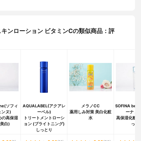
) スキンローション ビタミンCの類似商品：評
nne(ソフィ
AQUALABEL(アクアレ
メラノCC
SOFINA bea
ェンヌ)
ーベル)
薬用しみ対策 美白化粧
ーナ ボ
めの高保湿
トリートメントローシ
水
高保湿化粧水
(美白)
ョン (ブライトニング)
っと
しっとり