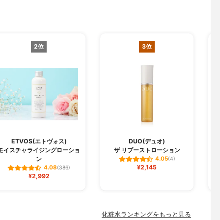
2位
3位
ETVOS(エトヴォス)
DUO(デュオ)
モイスチャライジングローショ
ザ リブーストローション
ン
4.05
(4)
¥2,145
4.08
(386)
¥2,992
化粧水ランキングをもっと見る