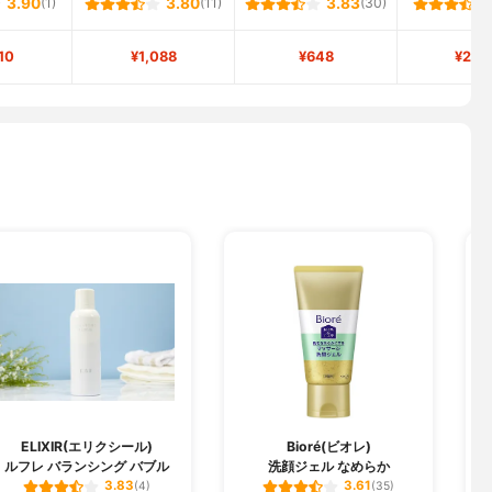
3.90
(1)
3.80
(11)
3.83
(30)
10
¥1,088
¥648
¥2,3
ELIXIR(エリクシール)
Bioré(ビオレ)
ルフレ バランシング バブル
洗顔ジェル なめらか
3.83
3.61
(4)
(35)