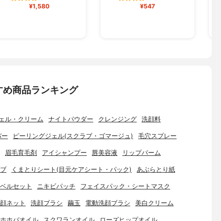
¥1,580
¥547
すめ商品ランキング
ェル・クリーム
ナイトパウダー
クレンジング
洗顔料
バー
ピーリングジェル(スクラブ・ゴマージュ)
毛穴スプレー
眉毛育毛剤
アイシャンプー
唇美容液
リップバーム
ブ
くまとりシート(目元ケアシート・パック)
あぶらとり紙
ベルセット
ニキビパッチ
フェイスパック・シートマスク
顔ネット
洗顔ブラシ
繭玉
電動洗顔ブラシ
美白クリーム
ホホバオイル
スクワランオイル
ローズヒップオイル