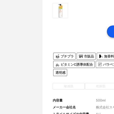
プチプラ
市販品
無香料
ビタミンC誘導体配合
パラベ
透明感
敏感肌
乾燥肌
内容量
500ml
メーカー会社名
株式会社ス