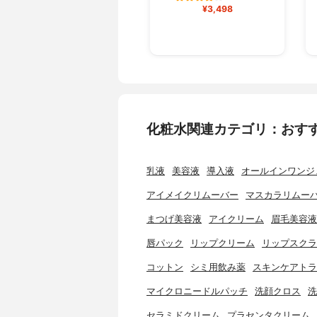
¥3,498
化粧水関連カテゴリ：おす
乳液
美容液
導入液
オールインワンジ
アイメイクリムーバー
マスカラリムー
まつげ美容液
アイクリーム
眉毛美容液
唇パック
リップクリーム
リップスクラ
コットン
シミ用飲み薬
スキンケアトラ
マイクロニードルパッチ
洗顔クロス
洗
セラミドクリーム
プラセンタクリーム