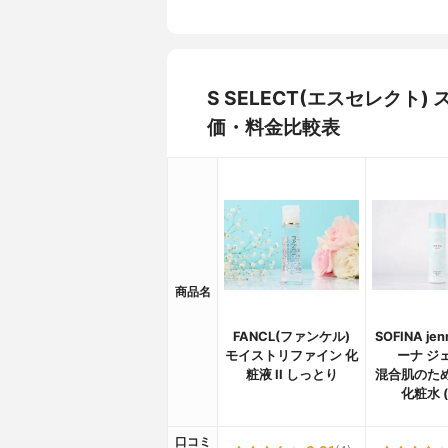
S SELECT(エスセレクト
価・料金比較表
商品名
FANCL(ファンケル)
SOFINA je
モイストリファイン 化
ーナ ジ
粧液 II しっとり
混合肌のた
化粧水 
口コミ