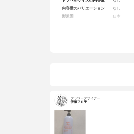
トラベルサイズの内容量
なし
内容量のバリエーション
なし
製造国
日本
香り
無香料
対象年代
全年代
薬用成分
なし
全成分
不明
フラワーデザイナー
伊藤フミ子