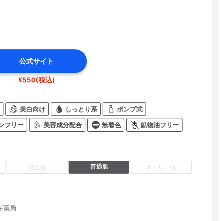
公式サイト
¥550(税込)
美白向け
しっとり系
ポンプ式
ンフリー
美容成分配合
無着色
鉱物油フリー
普通肌
混合肌
オイリー肌
ギ薬局