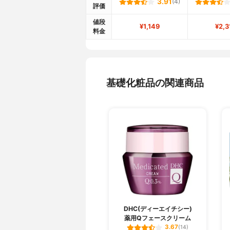
3.91
(4)
評価
値段
¥1,149
¥2,3
料金
基礎化粧品の関連商品
DHC(ディーエイチシー)
薬用Qフェースクリーム
3.67
(14)