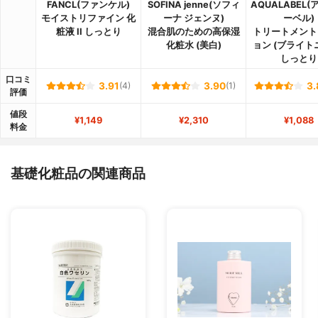
FANCL(ファンケル)
SOFINA jenne(ソフィ
AQUALABEL
モイストリファイン 化
ーナ ジェンヌ)
ーベル)
粧液 II しっとり
混合肌のための高保湿
トリートメント
化粧水 (美白)
ョン (ブライト
しっとり
口コミ
3.91
(4)
3.90
(1)
3.
評価
値段
¥1,149
¥2,310
¥1,088
料金
基礎化粧品の関連商品