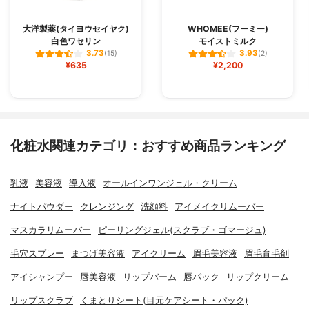
大洋製薬(タイヨウセイヤク)
WHOMEE(フーミー)
白色ワセリン
モイストミルク
3.73
3.93
(15)
(2)
¥635
¥2,200
化粧水関連カテゴリ：おすすめ商品ランキング
乳液
美容液
導入液
オールインワンジェル・クリーム
ナイトパウダー
クレンジング
洗顔料
アイメイクリムーバー
マスカラリムーバー
ピーリングジェル(スクラブ・ゴマージュ)
毛穴スプレー
まつげ美容液
アイクリーム
眉毛美容液
眉毛育毛剤
アイシャンプー
唇美容液
リップバーム
唇パック
リップクリーム
リップスクラブ
くまとりシート(目元ケアシート・パック)