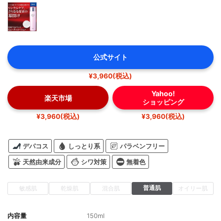
公式サイト
¥3,960(税込)
Yahoo!
楽天市場
ショッピング
¥3,960(税込)
¥3,960(税込)
デパコス
しっとり系
パラベンフリー
天然由来成分
シワ対策
無着色
普通肌
敏感肌
乾燥肌
混合肌
オイリー肌
内容量
150ml