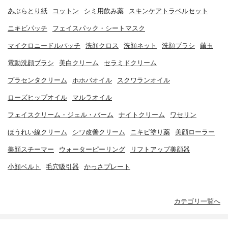
あぶらとり紙
コットン
シミ用飲み薬
スキンケアトラベルセット
ニキビパッチ
フェイスパック・シートマスク
マイクロニードルパッチ
洗顔クロス
洗顔ネット
洗顔ブラシ
繭玉
電動洗顔ブラシ
美白クリーム
セラミドクリーム
プラセンタクリーム
ホホバオイル
スクワランオイル
ローズヒップオイル
マルラオイル
フェイスクリーム・ジェル・バーム
ナイトクリーム
ワセリン
ほうれい線クリーム
シワ改善クリーム
ニキビ塗り薬
美顔ローラー
美顔スチーマー
ウォーターピーリング
リフトアップ美顔器
小顔ベルト
毛穴吸引器
かっさプレート
カテゴリ一覧へ