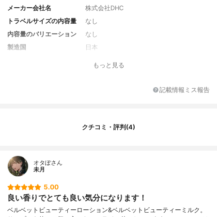
メーカー会社名
株式会社DHC
トラベルサイズの内容量
なし
内容量のバリエーション
なし
製造国
日本
香り
フレッシュローズの香り
もっと見る
対象年代
18歳～
薬用成分
なし
記載情報ミス報告
全成分
水、BG、ペンチレングリコール、DPG、ア
スコルビルグルコシド、グリセリン、PPG
－9ジグリセリル、ローズマリー葉エキス、
クチコミ・評判(4)
ハトムギ種子エキス、ツボクサエキス、ル
イボスエキス、アスパラゴプシスアルマタ
エキス、アスコフィルムノドスムエキス、
マンヌロン酸メチルシラノール、ドクダミ
オタぽさん
エキス、マテチャ葉エキス、トコフェロー
未月
ル、エルゴチオネイン、ブドウ葉エキス、
グリチルリチン酸2K、シクロヘキサン－1，
5.00
4－ジカルボン酸ビスエトキシジグリコー
良い香りでとても良い気分になります！
ル、メチルグルセス－10、ジグリセリン、
ベルベットビューティーローション&ベルベットビューティーミルク。
ソルビトール、PPG－6デシルテトラデセス