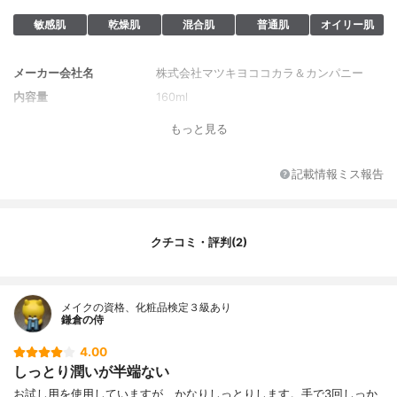
敏感肌
乾燥肌
混合肌
普通肌
オイリー肌
メーカー会社名
株式会社マツキヨココカラ＆カンパニー
内容量
160ml
もっと見る
記載情報ミス報告
クチコミ・評判(2)
メイクの資格、化粧品検定３級あり
鎌倉の侍
4.00
しっとり潤いが半端ない
お試し用を使用していますが、かなりしっとりします。手で3回しっか