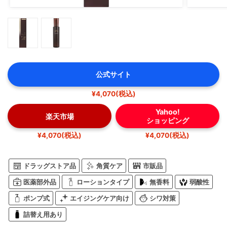
公式サイト
¥4,070(税込)
Yahoo!
楽天市場
ショッピング
¥4,070(税込)
¥4,070(税込)
ドラッグストア品
角質ケア
市販品
医薬部外品
ローションタイプ
無香料
弱酸性
ポンプ式
エイジングケア向け
シワ対策
詰替え用あり