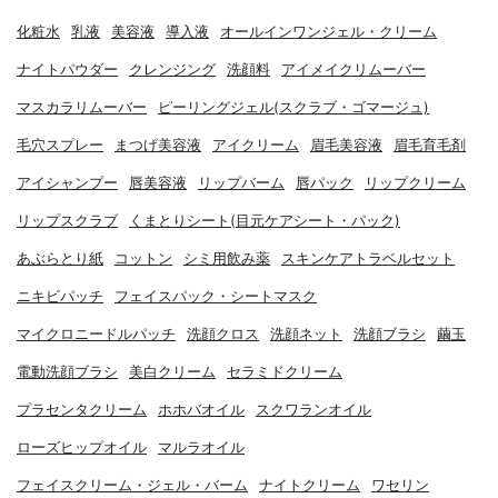
化粧水
乳液
美容液
導入液
オールインワンジェル・クリーム
ナイトパウダー
クレンジング
洗顔料
アイメイクリムーバー
マスカラリムーバー
ピーリングジェル(スクラブ・ゴマージュ)
毛穴スプレー
まつげ美容液
アイクリーム
眉毛美容液
眉毛育毛剤
アイシャンプー
唇美容液
リップバーム
唇パック
リップクリーム
リップスクラブ
くまとりシート(目元ケアシート・パック)
あぶらとり紙
コットン
シミ用飲み薬
スキンケアトラベルセット
ニキビパッチ
フェイスパック・シートマスク
マイクロニードルパッチ
洗顔クロス
洗顔ネット
洗顔ブラシ
繭玉
電動洗顔ブラシ
美白クリーム
セラミドクリーム
プラセンタクリーム
ホホバオイル
スクワランオイル
ローズヒップオイル
マルラオイル
フェイスクリーム・ジェル・バーム
ナイトクリーム
ワセリン