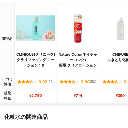
商品名
CLINIQUE(クリニーク)
Nature Conc(ネイチャ
CHIFUR
クラリファイング ロー
ーコンク)
ふきとり化
ション 1.0
薬用 クリアローション
口コミ
3.92
(22)
3.90
(50)
3.
評価
値段
¥2,790
¥714
¥350
料金
化粧水の関連商品