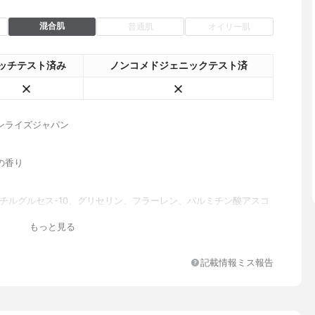
混合肌
普通肌
オイリー肌
ッチテスト済み
ノンコメドジェニックテスト済
ンライズジャパン
の香り
メチルグルセス-10、グリセリン、フラーレン、パルミチン酸アスコ
溶性プロテオグリカン、ヒアルロン酸Na、ポリグルタミン酸、アル
もっと見る
CA-Na、加水分解酵母、加水分解 コラーゲン、セリン、グルタミン
ベラ葉エキス、カッコ ンエキス、クロレラエキス、加水分解オクラ
、ヒドロキ シプロリン、リン酸アスコルビルMg、乳酸Na、ラフィ
記載情報ミス報告
クエン酸、ソルビトール、水酸化Na、グリチルリチン酸2 K、セルロ
ホホバ種子油、トコフェロール、レシチン、 スクワラン、オレイン
ル、ローズマリー油、ノバラ油、ラベンダー油、デキストリン、ル
2Na、水添レシチン、PEG-60水添ヒマシ油、1,2-ヘキサンジオー