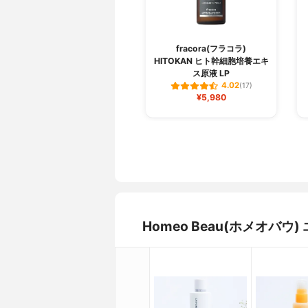
fracora(フラコラ)
HITOKAN ヒト幹細胞培養エキ
ス原液 LP
4.02
(17)
¥5,980
Homeo Beau(ホメオバ