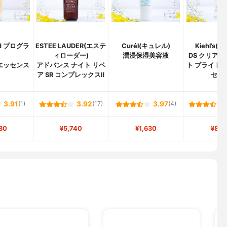
(d プログラ
ESTEE LAUDER(エステ
Curél(キュレル)
Kiehl’s(
)
ィローダー)
潤浸保湿美容液
DS クリアリ
エッセンス
アドバンス ナイト リペ
ト ブライトニ
ア SR コンプレックスⅡ
セン
3.91
(1)
3.92
(17)
3.97
(4)
80
¥5,740
¥1,630
¥8,1