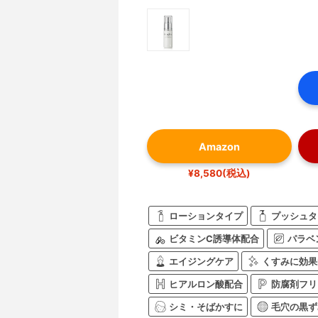
Amazon
¥8,580(税込)
ローションタイプ
プッシュタ
ビタミンC誘導体配合
パラベ
エイジングケア
くすみに効果
ヒアルロン酸配合
防腐剤フリ
シミ・そばかすに
毛穴の黒ず