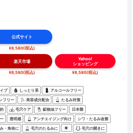
公式サイト
¥8,580(税込)
Yahoo!
楽天市場
ショッピング
¥8,580(税込)
¥8,580(税込)
イプ
しっとり系
アルコールフリー
ンフリー
美容成分配合
たるみ対策
的
毛穴ケア
鉱物油フリー
日本製
ー
透明感
アンチエイジング向け
シワ・たるみ改善
み・角栓に
毛穴のたるみに
毛穴の開きに