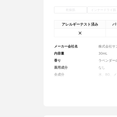
乾燥肌
インナードライ肌
アレルギーテスト済み
パ
メーカー会社名
株式会社サ
内容量
30mL
香り
ラベンダー
薬用成分
なし
全成分
水、BG、
ルビル、水
ギニン、P
酸、アロエ
種子エキス
ノース、 
ースガム、
酸グリセリ
チニル二硫酸