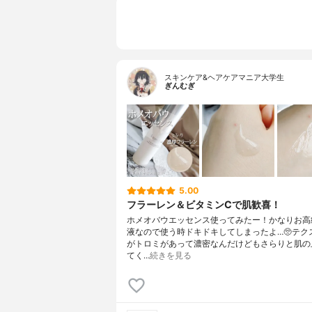
ル、ステア
タノール、
ラウリン酸ポ
スキンケア&ヘアケアマニア大学生
ぎんむぎ
5.00
フラーレン＆ビタミンCで肌歓喜！
ホメオバウエッセンス使ってみたー！かなりお高
液なので使う時ドキドキしてしまったよ…🥺テク
がトロミがあって濃密なんだけどもさらりと肌の
てく…
続きを見る