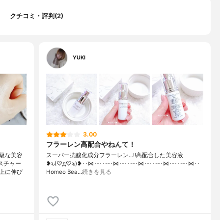
リン酸グリセリル、エタノール、PVP、カルボマー、フェノキシエ
ラウロイルグルタミン酸ジ (フィトステリル/オクチルドデシル)、
クチコミ・評判(2)
リグリセリル-10
YUKI
3.00
フラーレン高配合やねんて！
級な美容
スーパー抗酸化成分フラーレン…!!高配合した美容液
スチャー
❥ԅ(♡д♡ԅ)❥･･⋈･-･･--･⋈･-･･--･⋈･-･･--･⋈･-･･--･⋈･･
上に伸び
Homeo Bea…
続きを見る