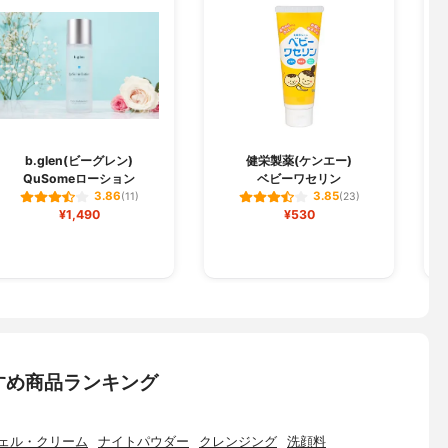
b.glen(ビーグレン)
健栄製薬(ケンエー)
QuSomeローション
ベビーワセリン
3.86
3.85
(11)
(23)
¥1,490
¥530
すめ商品ランキング
ェル・クリーム
ナイトパウダー
クレンジング
洗顔料