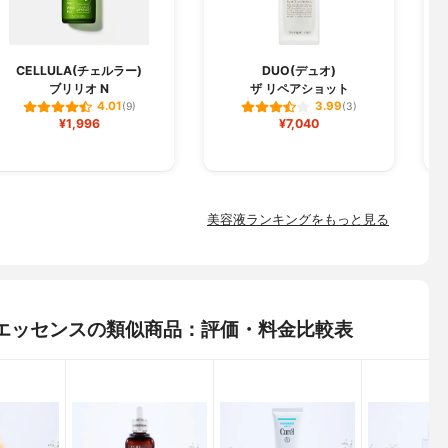
CELLULA(チェルラー)
DUO(デュオ)
ブリリオ N
ザ リペアショット
フ
4.01
3.99
(9)
(3)
¥1,996
¥7,040
美容液ランキングをもっと見る
ウ) エッセンスの類似商品：評価・料金比較表