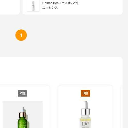
Homeo Beau(ホメオバウ)
エッセンス
1
2位
3位