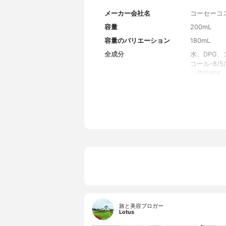
メーカー会社名
コーセーコ
容量
200mL
容量のバリエーション
180mL
全成分
水、DPG、
コール-8
シ脂肪酸K、
a、EDTA
7、ラウリ
ール、安息
旅と美容ブロガー
Lotus