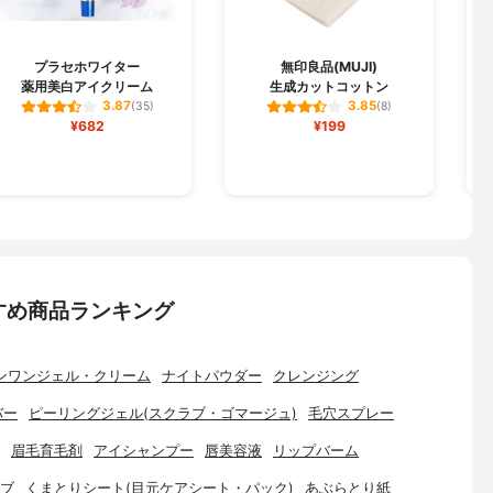
プラセホワイター
無印良品(MUJI)
薬用美白アイクリーム
生成カットコットン
エ
3.87
3.85
(35)
(8)
¥682
¥199
すめ商品ランキング
ンワンジェル・クリーム
ナイトパウダー
クレンジング
バー
ピーリングジェル(スクラブ・ゴマージュ)
毛穴スプレー
眉毛育毛剤
アイシャンプー
唇美容液
リップバーム
ブ
くまとりシート(目元ケアシート・パック)
あぶらとり紙