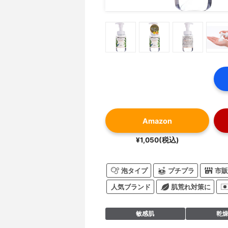
Amazon
¥1,050(税込)
泡タイプ
プチプラ
市販
人気ブランド
肌荒れ対策に
敏感肌
乾