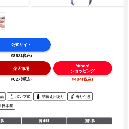
公式サイト
¥858(税込)
Yahoo!
楽天市場
ショッピング
¥627(税込)
¥464(税込)
品
ポンプ式
詰替え用あり
香り付き
日本産
燥肌
普通肌
脂性肌