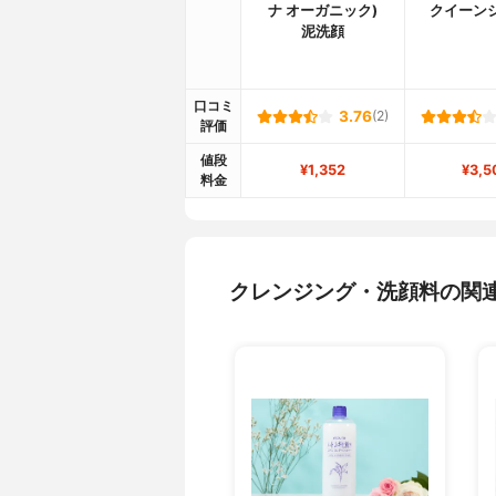
ナ オーガニック)
クイーン
泥洗顔
口コミ
3.76
(2)
評価
値段
¥1,352
¥3,5
料金
クレンジング・洗顔料の関