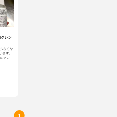
泡クレン
が少なくな
います。
りのクレ
1