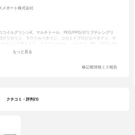
スメポート株式会社
ココイルグリシンK、マルチトール、PEG/PPG/ポリブチレングリ
/5/3グリセリン、ラウリルベタイン、コカミドプロピルベタイン、ヤ
サボンソウ葉エキス、トコフェロール、ハチミツ、BG、EDTA-2N
-3Na、PEG-3コカミド、クエン酸、グリセリン、ポリクオタニウム-
もっと見る
ン酸ポリグリセリル-10、塩化Na、炭酸水素Na、フェノキシエタノ
香酸Na、香料
記載情報ミス報告
クチコミ・評判(1)