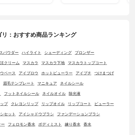
ゴリ：おすすめ商品ランキング
スパウダー
ハイライト
シェーディング
ブロンザー
EEクリーム
マスカラ
マスカラ下地
マスカラトップコート
ウベース
アイブロウ
ホットビューラー
アイプチ
つけまつげ
眉毛テンプレート
マニキュア
ネイルシール
ト
フットネイルシール
ネイルオイル
除光液
ップ
クレヨンリップ
リップオイル
リップコート
ビューラー
シセット
アイシャドウブラシ
ファンデーションブラシ
ナー
フェロモン香水
ボディミスト
練り香水
香水