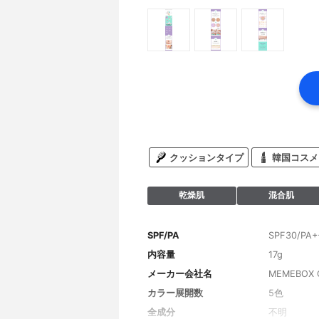
クッションタイプ
韓国コスメ
乾燥肌
混合肌
SPF/PA
SPF30/PA+
内容量
17g
メーカー会社名
MEMEBOX C
カラー展開数
5色
全成分
不明