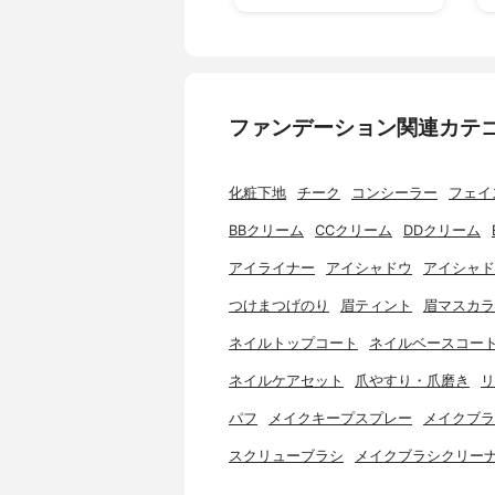
ファンデーション関連カテ
化粧下地
チーク
コンシーラー
フェイ
BBクリーム
CCクリーム
DDクリーム
アイライナー
アイシャドウ
アイシャド
つけまつげのり
眉ティント
眉マスカラ
ネイルトップコート
ネイルベースコー
ネイルケアセット
爪やすり・爪磨き
リ
パフ
メイクキープスプレー
メイクブラ
スクリューブラシ
メイクブラシクリー