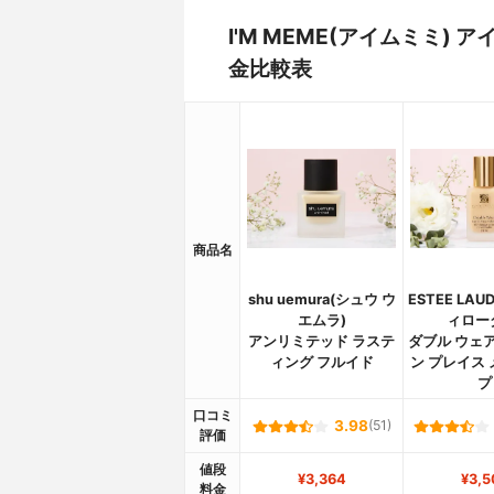
I'M MEME(アイムミミ
金比較表
商品名
shu uemura(シュウ ウ
ESTEE LA
エムラ)
ィロー
アンリミテッド ラステ
ダブル ウェア
ィング フルイド
ン プレイス
プ
口コミ
3.98
(51)
評価
値段
¥3,364
¥3,5
料金