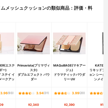
) アイムメッシュクッションの類似商品：評価・料
UDER(エステ
Primavista(プリマヴィ
MAQuillAGE(マキアー
KATE(
ダー)
スタ)
ジュ)
リキッドフ
 ステイ イ
ダブルエフェクト パウ
ドラマティックパウダ
ョン シーク
 メークアッ
ダー
リー UV
ンメイカ
3.96
(93)
3.94
(31)
3.99
(20)
09
¥2,340
¥2,390
¥1,3