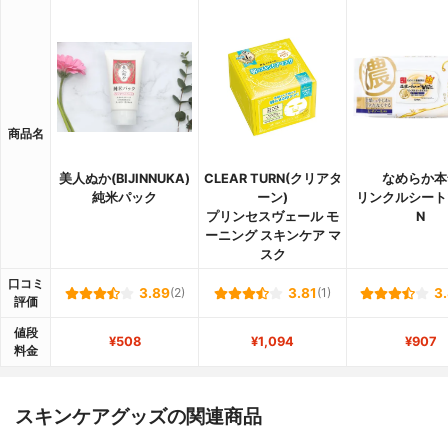
商品名
美人ぬか(BIJINNUKA)
CLEAR TURN(クリアタ
なめらか本
純米パック
ーン)
リンクルシート
プリンセスヴェール モ
N
ーニング スキンケア マ
スク
口コミ
3.89
(2)
3.81
(1)
3
評価
値段
¥508
¥1,094
¥907
料金
スキンケアグッズの関連商品