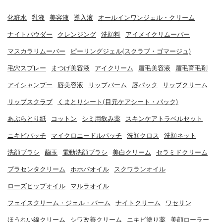
化粧水
乳液
美容液
導入液
オールインワンジェル・クリーム
ナイトパウダー
クレンジング
洗顔料
アイメイクリムーバー
マスカラリムーバー
ピーリングジェル(スクラブ・ゴマージュ)
毛穴スプレー
まつげ美容液
アイクリーム
眉毛美容液
眉毛育毛剤
アイシャンプー
唇美容液
リップバーム
唇パック
リップクリーム
リップスクラブ
くまとりシート(目元ケアシート・パック)
あぶらとり紙
コットン
シミ用飲み薬
スキンケアトラベルセット
ニキビパッチ
マイクロニードルパッチ
洗顔クロス
洗顔ネット
洗顔ブラシ
繭玉
電動洗顔ブラシ
美白クリーム
セラミドクリーム
プラセンタクリーム
ホホバオイル
スクワランオイル
ローズヒップオイル
マルラオイル
フェイスクリーム・ジェル・バーム
ナイトクリーム
ワセリン
ほうれい線クリーム
シワ改善クリーム
ニキビ塗り薬
美顔ローラー