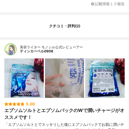
ン、プロリン、トレオニン、イソロイシ
記載情報ミス報告
ン、ヒスチジン、フェニルアラニン、メチ
ルグルセス-２０、ペンチレングリコール、
キサンタンガム、フェノキシエタノール、
クエン酸、クエン酸Na
クチコミ・評判(2)
内容量
10枚
香り
無香料
美容ライター モノシル公式レビューアー
製造国
日本
ティンカーベル0908
内容量のバリエーション
10枚
5.00
エプソムソルトとエプソムパックのWで潤いチャージがオ
ススメです！
「エプソムソルトとでスッキリした後にエプソムパックでお肌に潤いチ