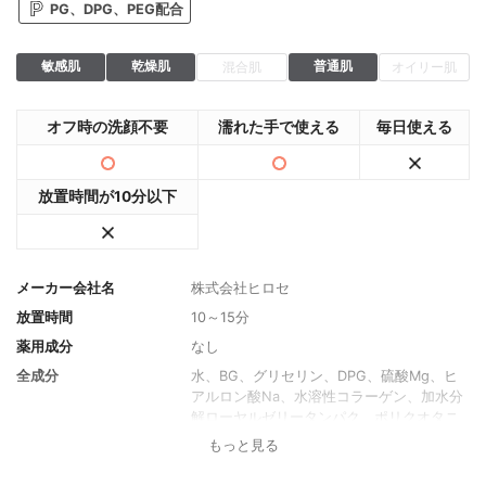
PG、DPG、PEG配合
敏感肌
乾燥肌
普通肌
混合肌
オイリー肌
オフ時の洗顔不要
濡れた手で使える
毎日使える
放置時間が10分以下
メーカー会社名
株式会社ヒロセ
放置時間
10～15分
薬用成分
なし
全成分
水、BG、グリセリン、DPG、硫酸Mg、ヒ
アルロン酸Na、水溶性コラーゲン、加水分
解ローヤルゼリータンパク、ポリクオタニ
ウム?６１、グリチルリチン酸２K、PCA-N
もっと見る
a、PCA乳酸Na、アルギニン、アスパラギ
ン酸、グリシン、アラニン、セリン、バリ