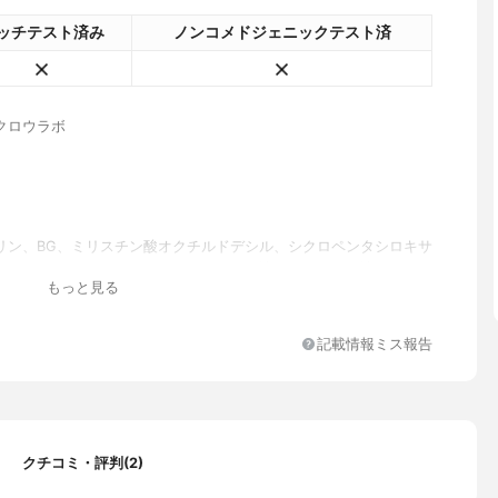
ッチテスト済み
ノンコメドジェニックテスト済
クロウラボ
リン、BG、ミリスチン酸オクチルドデシル、シクロペンタシロキサ
コン、ベヘニルアルコール、ペンチレングリコール、α-グルカンオ
もっと見る
リド、プロパンジオール、加水分解コラーゲン、加水分解ヒアルロ
解ヒアルロン酸アルキル(C12-13)グリセリル、セラミドNG、エ
カスフェカリス、セラミドNP、クロレラエキス、アスペルギルス培
記載情報ミス報告
、水溶性コラーゲン、乳酸、イランイラン花油、オレンジ果皮油、
ジクアオイ油、クスノキ樹皮油、ジグリセリン、ミツロウ、マカデ
脂肪酸フィトステリル、シア脂、フェノキシエタノール、水添ナタ
ール、ヒドロキシプロピルメチルセルロースステアロキシエーテ
マー、(メタクリル酸グリセリルアミドエチル/メタクリル酸ステア
リマー、水酸化Na、メセムブリアンテムムクリスタリヌム液汁、エ
クチコミ・評判(2)