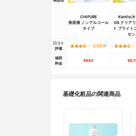
商品名
CHIFURE
Kiehl’s
美容液 ノンアルコール
DS クリア
タイプ
ト ブライト
セン
口コミ
3.92
(8)
評価
値段
¥640
¥8,1
料金
基礎化粧品の関連商品