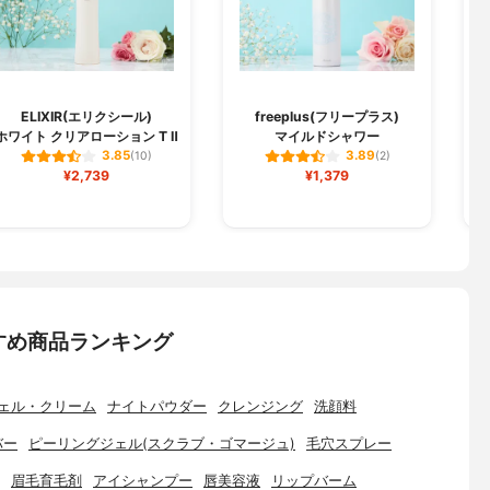
ELIXIR(エリクシール)
freeplus(フリープラス)
ホワイト クリアローション T Ⅱ
マイルドシャワー
3.85
3.89
(10)
(2)
¥2,739
¥1,379
すめ商品ランキング
ェル・クリーム
ナイトパウダー
クレンジング
洗顔料
バー
ピーリングジェル(スクラブ・ゴマージュ)
毛穴スプレー
眉毛育毛剤
アイシャンプー
唇美容液
リップバーム