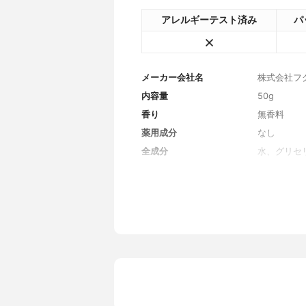
アレルギーテスト済み
パ
メーカー会社名
株式会社フ
内容量
50g
香り
無香料
薬用成分
なし
全成分
水、グリセ
ン、ジメチ
リゴサッカ
ン酸、加水分
ンテロコッ
養エキス液
ニオイテン
ミアナッツ
ネ油アルコ
ル、カルボ
リル)コポ
タノール