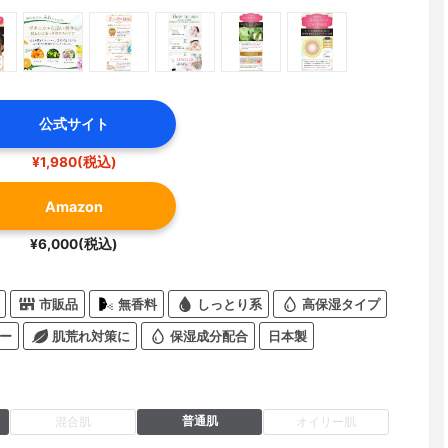
公式サイト
¥1,980(税込)
Amazon
¥6,000(税込)
市販品
無香料
しっとり系
高保湿タイプ
ー
肌荒れ対策に
保湿成分配合
日本製
普通肌
混合肌
オイリー肌