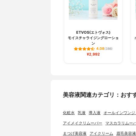
ETVOS(エトヴォス)
モイスチャライジングローショ
ン
4.08
(386)
¥2,992
美容液関連カテゴリ：おす
化粧水
乳液
導入液
オールインワンジ
アイメイクリムーバー
マスカラリムー
まつげ美容液
アイクリーム
眉毛美容液