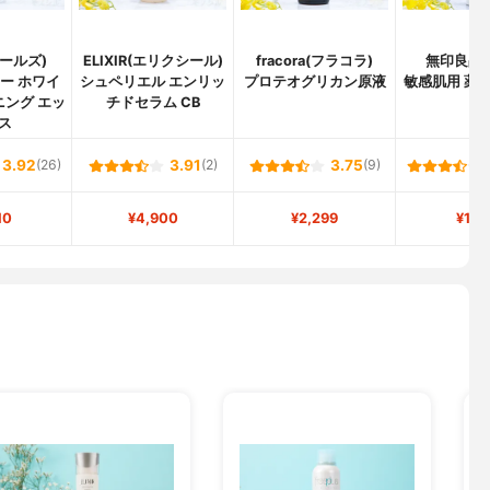
(キールズ)
ELIXIR(エリクシール)
fracora(フラコラ)
無印良品(M
リー ホワイ
シュペリエル エンリッ
プロテオグリカン原液
敏感肌用 薬
ニング エッ
チドセラム CB
液
ス
3.92
(26)
3.91
(2)
3.75
(9)
10
¥4,900
¥2,299
¥1,1