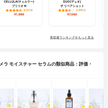
CELLULA(チェルラー)
DUO(デュオ)
ブリリオ N
ザ リペアショット
フ
4.01
3.99
(9)
(3)
¥1,996
¥7,040
美容液ランキングをもっと見る
 ラメラ モイスチャー セラムの類似商品：評価・