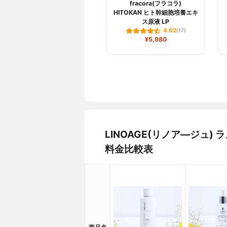
fracora(フラコラ)
HITOKAN ヒト幹細胞培養エキ
ス原液 LP
4.02
(17)
¥5,980
LINOAGE(リノア―ジュ)
料金比較表