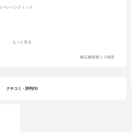
モーレパシフィック
もっと見る
記載情報ミス報告
ンジオール、エタノール、1,2-ヘキサンジオール、シリカ、カプリ
リル、塩化Ca、エチルヘキシルグリセリン、コロイド性イオウ、火
酸/グリコール酸)コポリマー、水酸化Al、トリエトキシカプリリルシ
−13デシルテトラデセス−24、ケイ酸(Li/Mg/Na)、クエン酸Na、ク
チタン、トコフェロール、EDTA-2Na、香料
クチコミ・評判(1)