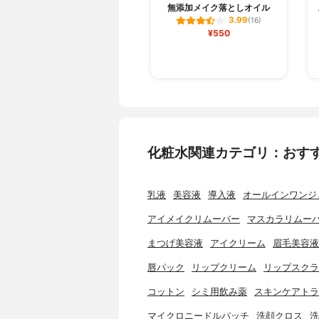
無添加メイク落としオイル
3.99
(16)
¥550
化粧水関連カテゴリ：おす
乳液
美容液
導入液
オールインワンジ
アイメイクリムーバー
マスカラリムー
まつげ美容液
アイクリーム
眉毛美容液
唇パック
リップクリーム
リップスクラ
コットン
シミ用飲み薬
スキンケアトラ
マイクロニードルパッチ
洗顔クロス
洗