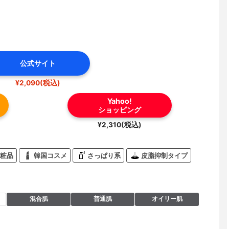
公式サイト
¥2,090(税込)
Yahoo!
ショッピング
¥2,310(税込)
粧品
韓国コスメ
さっぱり系
皮脂抑制タイプ
混合肌
普通肌
オイリー肌