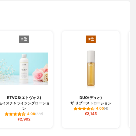
2位
3位
ETVOS(エトヴォス)
DUO(デュオ)
モイスチャライジングローショ
ザ リブーストローション
ン
4.05
(4)
¥2,145
4.08
(386)
¥2,992