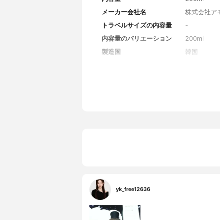
メーカー会社名
株式会社ア
トラベルサイズの内容量
-
内容量のバリエーション
200ml
製造国
韓国
香り
-
対象年代
全年代
薬用成分
-
全成分
水、プロパ
ル酸グリセ
山灰、(乳
ラン、PPG
エン酸、酸化
yk_free12636