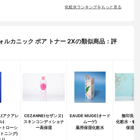
化粧水ランキングをもっと見る
) ヴォルカニック ポア トナー 2Xの類似商品：評
EL(アクアレ
CEZANNE(セザンヌ)
EAUDE MUGE(オード
無印良品(M
ル)
スキンコンディショナ
ムーゲ)
化粧水・敏
ントローシ
ー高保湿
薬用保湿化粧水
保湿タ
イトニング)
とり