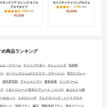
スキンクリア クレンズ オイル
モイスチャライジングセラム
アロマタイプ
3.96
(396)
¥3,828
4.50
(118)
¥1,529
すめ商品ランキング
ェル・クリーム
ナイトパウダー
クレンジング
洗顔料
バー
ピーリングジェル(スクラブ・ゴマージュ)
毛穴スプレー
眉毛育毛剤
アイシャンプー
唇美容液
リップバーム
ブ
くまとりシート(目元ケアシート・パック)
あぶらとり紙
ベルセット
ニキビパッチ
フェイスパック・シートマスク
顔ネット
洗顔ブラシ
繭玉
電動洗顔ブラシ
美白クリーム