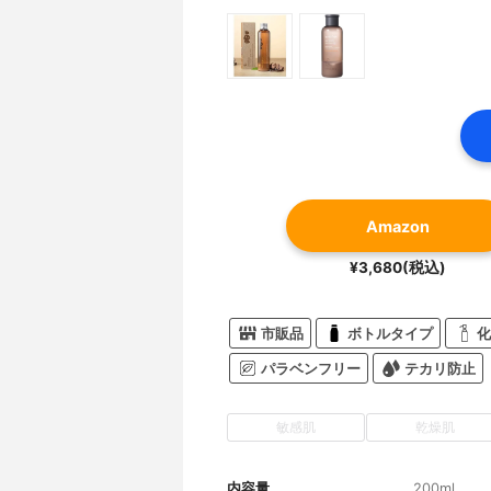
Amazon
¥3,680(税込)
市販品
ボトルタイプ
化
パラベンフリー
テカリ防止
敏感肌
乾燥肌
内容量
200ml