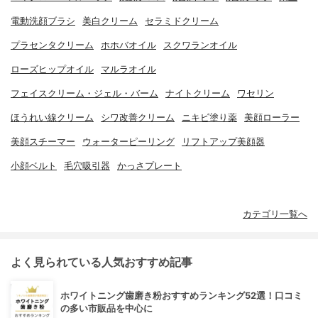
電動洗顔ブラシ
美白クリーム
セラミドクリーム
プラセンタクリーム
ホホバオイル
スクワランオイル
ローズヒップオイル
マルラオイル
フェイスクリーム・ジェル・バーム
ナイトクリーム
ワセリン
ほうれい線クリーム
シワ改善クリーム
ニキビ塗り薬
美顔ローラー
美顔スチーマー
ウォーターピーリング
リフトアップ美顔器
小顔ベルト
毛穴吸引器
かっさプレート
カテゴリ一覧へ
よく見られている人気おすすめ記事
ホワイトニング歯磨き粉おすすめランキング52選！口コミ
の多い市販品を中心に