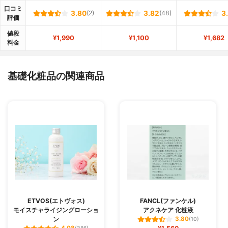
口コミ
3.80
(2)
3.82
(48)
3
評価
値段
¥1,990
¥1,100
¥1,682
料金
基礎化粧品の関連商品
ETVOS(エトヴォス)
FANCL(ファンケル)
モイスチャライジングローショ
アクネケア 化粧液
ン
3.80
(10)