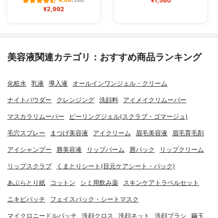
¥1,560
4.08
(386)
¥2,992
美容液関連カテゴリ：おすすめ商品ランキング
化粧水
乳液
導入液
オールインワンジェル・クリーム
ナイトパウダー
クレンジング
洗顔料
アイメイクリムーバー
マスカラリムーバー
ピーリングジェル(スクラブ・ゴマージュ)
毛穴スプレー
まつげ美容液
アイクリーム
眉毛美容液
眉毛育毛剤
アイシャンプー
唇美容液
リップバーム
唇パック
リップクリーム
リップスクラブ
くまとりシート(目元ケアシート・パック)
あぶらとり紙
コットン
シミ用飲み薬
スキンケアトラベルセット
ニキビパッチ
フェイスパック・シートマスク
マイクロニードルパッチ
洗顔クロス
洗顔ネット
洗顔ブラシ
繭玉