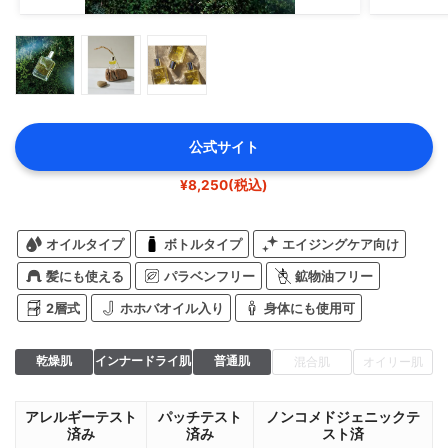
公式サイト
¥8,250(税込)
オイルタイプ
ボトルタイプ
エイジングケア向け
髪にも使える
パラベンフリー
鉱物油フリー
2層式
ホホバオイル入り
身体にも使用可
乾燥肌
インナードライ肌
普通肌
混合肌
オイリー肌
アレルギーテスト
パッチテスト
ノンコメドジェニックテ
済み
済み
スト済