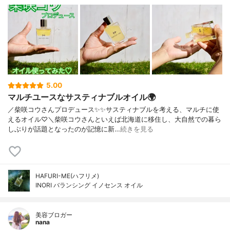
ル、レシチン、セルロースガム、ペンチレ
ングリコール、キサンタンガム、塩化Na、
炭酸水素Na、BG、フェノキシエタノール、
エタノール
5.00
マルチユースなサスティナブルオイル🌍
／柴咲コウさんプロデュース✨✨サスティナブルを考える、マルチに使
えるオイル♡＼柴咲コウさんといえば北海道に移住し、大自然での暮ら
しぶりが話題となったのが記憶に新…
続きを見る
HAFURI-ME(ハフリメ)
INORI バランシング イノセンス オイル
美容ブロガー
nana