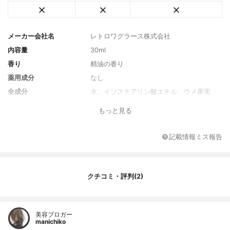
メーカー会社名
レトロワグラース株式会社
内容量
30ml
香り
精油の香り
薬用成分
なし
全成分
水、イソステアリン酸エチル、ウメ果実
水、グリセリン、オリーブ果実油、プロパ
もっと見る
ンジオール、（C13-15）アルカン、スクワ
ラン、ホホバ種子油、酒粕エキス、温泉
水、ハマナス花エキス、ハイブリッドロー
記載情報ミス報告
ズ花エキス、リンゴ果実培養細胞エキス、
白金、アルガニアスピノサ核油、コメヌカ
油、ダイズ種子エキス、ダイズ油、ユズ果
皮油、ヒノキ油、ヒバ油、ダマスクバラ花
クチコミ・評判(2)
油、イランイラン花油、ベルガモット果実
油、パルマローザ油、ニオイテンジクアオ
イ油、クスノキ樹皮油、エンピツビャクシ
ン油、オニサルビア油、ヒマワリ種子油、
美容ブロガー
ニンジン根エキス、トリへプタノイン、
manichiko
銀、クエン酸、クエン酸Na、トコフェロー