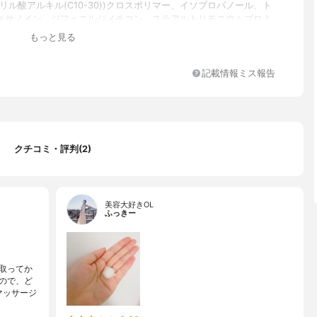
リル酸アルキル(C10-30))クロスポリマー、イソプロパノール、ト
キサノイン、ジフェニルジメチコン、ステアルトリモニウムブロミ
、オリザノール、コメヌカ油、コメヌカスフィンゴ糖脂質、乳酸、
もっと見る
、クエン酸、リンゴ酸、チャ葉エキス、サクラ葉エキス、シリカ、
ポリグリセリル-10、BG、EDTA、エタノール、オレイン酸ポリ
10、レシチン
記載情報ミス報告
クチコミ・評判(2)
美容大好きOL
ふっきー
取ってか
ので、ど
マッサージ