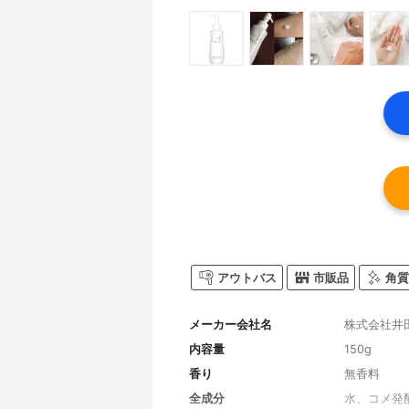
アウトバス
市販品
角質
メーカー会社名
株式会社井
内容量
150g
香り
無香料
全成分
水、コメ発