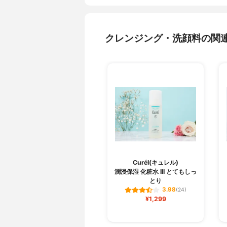
クレンジング・洗顔料の関
Curél(キュレル)
潤浸保湿 化粧水 III とてもしっ
とり
3.98
(24)
¥1,299