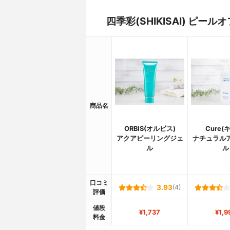
四季彩(SHIKISAI) ピ
商品名
ORBIS(オルビス)
Cure(
アクアピーリングジェ
ナチュラル
ル
ル
口コミ
3.93
(4)
評価
値段
¥1,737
¥1,9
料金