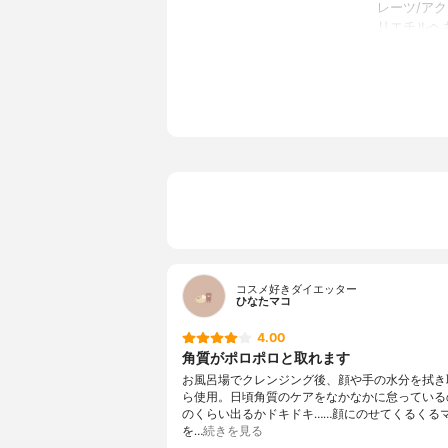
レーツ/アク
リエチルヘ
ド、コメ粉
グルコース
ミリスチン酸
グリセリル-
コスメ好きダイエッター
ひなたマコ
4.00
角質がポロポロと取れます
お風呂場でクレンジング後、顔や手の水分を拭き
ら使用。日頃角質のケアをなかなかに怠っている
のくらい出るかドキドキ……顔にのせてくるくる
を…
続きを見る