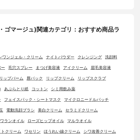
・ゴマージュ)関連カテゴリ：おすすめ商品ラ
ンワンジェル・クリーム
ナイトパウダー
クレンジング
洗顔料
バー
毛穴スプレー
まつげ美容液
アイクリーム
眉毛美容液
リップバーム
唇パック
リップクリーム
リップスクラブ
)
あぶらとり紙
コットン
シミ用飲み薬
チ
フェイスパック・シートマスク
マイクロニードルパッチ
玉
電動洗顔ブラシ
美白クリーム
セラミドクリーム
ワランオイル
ローズヒップオイル
マルラオイル
イトクリーム
ワセリン
ほうれい線クリーム
シワ改善クリーム