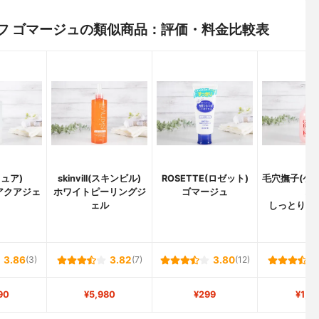
ールオフ ゴマージュの類似商品：評価・料金比較表
キュア)
skinvill(スキンビル)
ROSETTE(ロゼット)
毛穴撫子(ケ
アクアジェ
ホワイトピーリングジ
ゴマージュ
コ)
ェル
しっとりピ
3.86
(3)
3.82
(7)
3.80
(12)
90
¥5,980
¥299
¥1,3