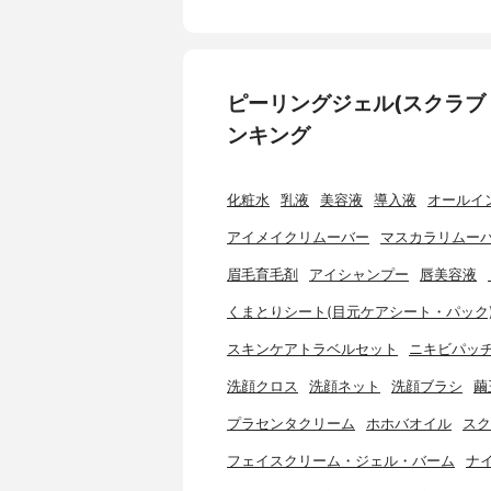
ピーリングジェル(スクラブ
ンキング
化粧水
乳液
美容液
導入液
オールイ
アイメイクリムーバー
マスカラリムー
眉毛育毛剤
アイシャンプー
唇美容液
くまとりシート(目元ケアシート・パック
スキンケアトラベルセット
ニキビパッ
洗顔クロス
洗顔ネット
洗顔ブラシ
繭
プラセンタクリーム
ホホバオイル
スク
フェイスクリーム・ジェル・バーム
ナ