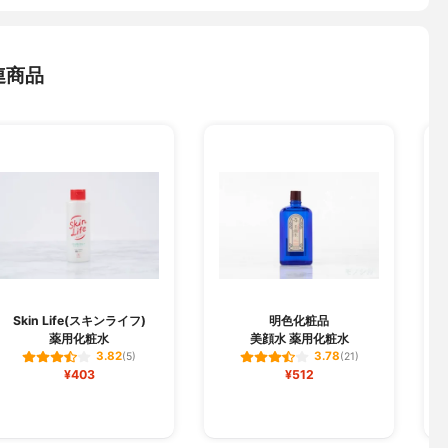
連商品
Skin Life(スキンライフ)
明色化粧品
薬用化粧水
美顔水 薬用化粧水
は
3.82
3.78
(5)
(21)
¥403
¥512