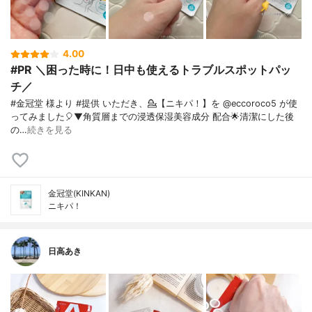
4.00
#PR ＼困った時に！日中も使えるトラブルスポットパッ
チ／
⁡#金冠堂 様より #提供 いただき、💁【ニキパ！】を @eccoroco5 が使
ってみました🎈⁡⁡⁡▼⁡角質層までの浸透保湿美容成分 配合🌟⁡清潔にした後
の…
続きを見る
金冠堂(KINKAN)
ニキパ！
日高あき