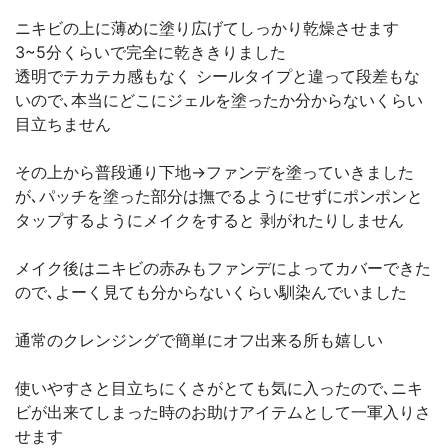
ニキビの上に薄めに塗り広げてしっかり乾燥させます
3~5分くらいで完全に乾ききりました
透明でテカテカ感もなく シールタイプと違って段差もな
いので､本当にどこにジェルを塗ったか分からないくらい
目立ちません
その上から普段通り下地→ファンデを塗っていきました
が､パッチを塗った部分は撫でるようにせずにポンポンと
タップするようにメイクをすると 剥がれたりしません
メイク後はニキビの赤みもファンデによってカバーできた
ので､よーく見ても分からないくらい馴染んでいました
通常のクレンジングで簡単にオフ出来る所も嬉しい
使いやすさと目立ちにくさがとても気に入ったので､ニキ
ビが出来てしまった時のお助けアイテムとして一軍入りさ
せます