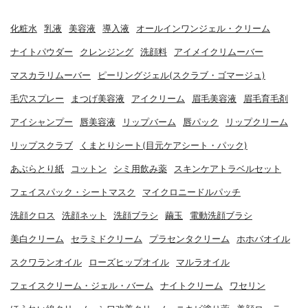
化粧水
乳液
美容液
導入液
オールインワンジェル・クリーム
ナイトパウダー
クレンジング
洗顔料
アイメイクリムーバー
マスカラリムーバー
ピーリングジェル(スクラブ・ゴマージュ)
毛穴スプレー
まつげ美容液
アイクリーム
眉毛美容液
眉毛育毛剤
アイシャンプー
唇美容液
リップバーム
唇パック
リップクリーム
リップスクラブ
くまとりシート(目元ケアシート・パック)
あぶらとり紙
コットン
シミ用飲み薬
スキンケアトラベルセット
フェイスパック・シートマスク
マイクロニードルパッチ
洗顔クロス
洗顔ネット
洗顔ブラシ
繭玉
電動洗顔ブラシ
美白クリーム
セラミドクリーム
プラセンタクリーム
ホホバオイル
スクワランオイル
ローズヒップオイル
マルラオイル
フェイスクリーム・ジェル・バーム
ナイトクリーム
ワセリン