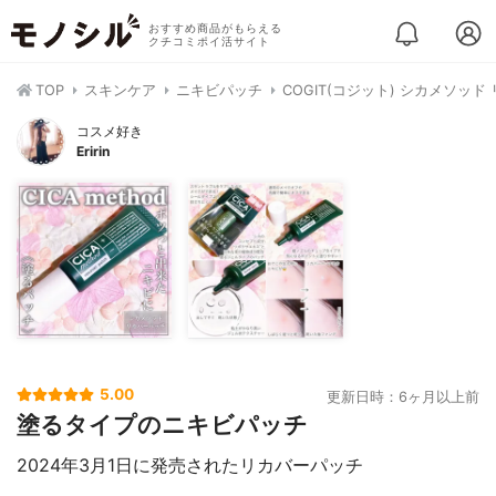
おすすめ商品がもらえる
クチコミポイ活サイト
TOP
スキンケア
ニキビパッチ
COGIT(コジット) シカメソッ
コスメ好き
Eririn
5.00
更新日時：6ヶ月以上前
塗るタイプのニキビパッチ
2024年3月1日に発売されたリカバーパッチ