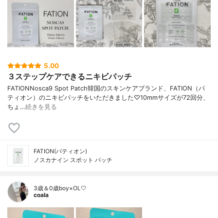
5.00
３ステップケアできるニキビパッチ
FATIONNosca9 Spot Patch韓国のスキンケアブランド、FATION（パ
ティオン）のニキビパッチをいただきました♡10mmサイズが72回分、
ちょ…
続きを見る
FATION(パティオン)
ノスカナイン スポット パッチ
3歳＆0歳boy×OL🤍
coala