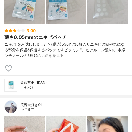
3.00
薄さ0.05mmのニキビパッチ
ニキパ をお試ししました✳︎(税込)550円/36枚入りニキビの跡や気にな
る部分を保護&保湿するパッチですビタミンE、ヒアルロン酸Na、水添
レチノールの3種類の…
続きを見る
金冠堂(KINKAN)
ニキパ！
美容大好きOL
ふっきー