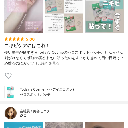
5.00
ニキビケアにはこれ！
使い勝手が良すぎるToday’s Cosmeのゼロスポットパッチ、ぜんっぜん
剥がれなくて感動❕✨寝るまえに貼ったのをすっかり忘れて日中日焼け止
め塗るのにガッツリ…
続きを見る
Today's Cosme(トゥデイズコスメ)
ゼロスポットパッチ
会社員 / 美容モニター
みこ