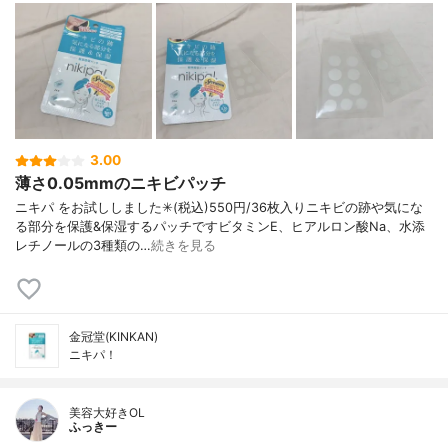
3.00
薄さ0.05mmのニキビパッチ
ニキパ をお試ししました✳︎(税込)550円/36枚入りニキビの跡や気にな
る部分を保護&保湿するパッチですビタミンE、ヒアルロン酸Na、水添
レチノールの3種類の…
続きを見る
金冠堂(KINKAN)
ニキパ！
美容大好きOL
ふっきー