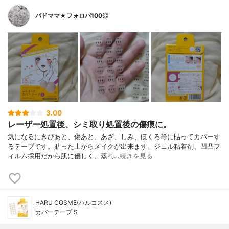
バドママ★フォロバ100◎
3.00
レーザー処置後、シミ取り処置後の傷痕に。
気になるにきびあと、傷あと、あざ、しみ、ほくろ等に貼ってカバーす
るテープです。貼った上からメイクが出来ます。ジェル粘着剤、凹凸フ
ィルム採用だから肌に優しく、蒸れ…
続きを見る
HARU COSME(ハルコスメ)
カバーテープ S