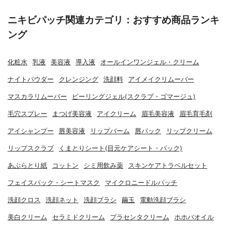
ニキビパッチ関連カテゴリ：おすすめ商品ランキ
ング
化粧水
乳液
美容液
導入液
オールインワンジェル・クリーム
ナイトパウダー
クレンジング
洗顔料
アイメイクリムーバー
マスカラリムーバー
ピーリングジェル(スクラブ・ゴマージュ)
毛穴スプレー
まつげ美容液
アイクリーム
眉毛美容液
眉毛育毛剤
アイシャンプー
唇美容液
リップバーム
唇パック
リップクリーム
リップスクラブ
くまとりシート(目元ケアシート・パック)
あぶらとり紙
コットン
シミ用飲み薬
スキンケアトラベルセット
フェイスパック・シートマスク
マイクロニードルパッチ
洗顔クロス
洗顔ネット
洗顔ブラシ
繭玉
電動洗顔ブラシ
美白クリーム
セラミドクリーム
プラセンタクリーム
ホホバオイル