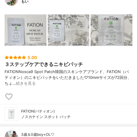
もい
5.00
３ステップケアできるニキビパッチ
FATIONNosca9 Spot Patch韓国のスキンケアブランド、FATION（パ
ティオン）のニキビパッチをいただきました♡10mmサイズが72回分、
ちょ…
続きを見る
FATION(パティオン)
ノスカナイン スポット パッチ
3歳＆0歳boy×OL🤍