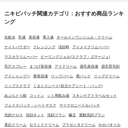
ニキビパッチ関連カテゴリ：おすすめ商品ランキ
ング
化粧水
乳液
美容液
導入液
オールインワンジェル・クリーム
ナイトパウダー
クレンジング
洗顔料
アイメイクリムーバー
マスカラリムーバー
ピーリングジェル(スクラブ・ゴマージュ)
毛穴スプレー
まつげ美容液
アイクリーム
眉毛美容液
眉毛育毛剤
アイシャンプー
唇美容液
リップバーム
唇パック
リップクリーム
リップスクラブ
くまとりシート(目元ケアシート・パック)
あぶらとり紙
コットン
シミ用飲み薬
スキンケアトラベルセット
フェイスパック・シートマスク
マイクロニードルパッチ
洗顔クロス
洗顔ネット
洗顔ブラシ
繭玉
電動洗顔ブラシ
美白クリーム
セラミドクリーム
プラセンタクリーム
ホホバオイル