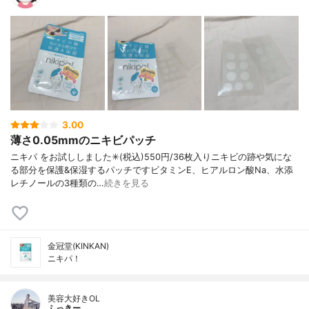
3.00
薄さ0.05mmのニキビパッチ
ニキパ をお試ししました✳︎(税込)550円/36枚入りニキビの跡や気にな
る部分を保護&保湿するパッチですビタミンE、ヒアルロン酸Na、水添
レチノールの3種類の…
続きを見る
金冠堂(KINKAN)
ニキパ！
美容大好きOL
ふっきー