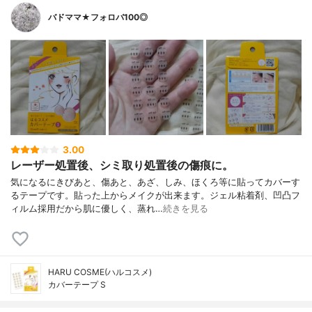
バドママ★フォロバ100◎
3.00
レーザー処置後、シミ取り処置後の傷痕に。
気になるにきびあと、傷あと、あざ、しみ、ほくろ等に貼ってカバーす
るテープです。貼った上からメイクが出来ます。ジェル粘着剤、凹凸フ
ィルム採用だから肌に優しく、蒸れ…
続きを見る
HARU COSME(ハルコスメ)
カバーテープ S