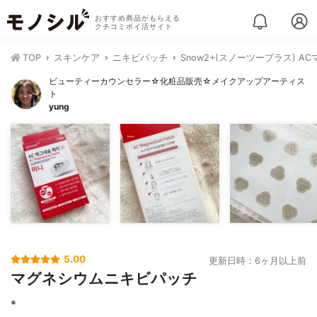
おすすめ商品がもらえる
クチコミポイ活サイト
TOP
スキンケア
ニキビパッチ
Snow2+(スノーツープラス) 
ビューティーカウンセラー☆化粧品販売☆メイクアップアーティス
ト
yung
5.00
更新日時：6ヶ月以上前
マグネシウムニキビパッチ
*