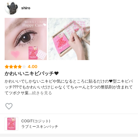
shiro
4.00
かわいいニキビパッチ❤︎
かわいいでしかない ニキビや気になるところに 貼るだけの❤︎型ニキビパ
ッチ??? でもかわいいだけじゃなくて ちゃーんと5つの整肌剤が含まれて
て ツボクサ葉…
続きを見る
COGIT(コジット)
ラブミースキンパッチ