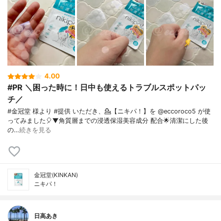
4.00
#PR ＼困った時に！日中も使えるトラブルスポットパッ
チ／
⁡#金冠堂 様より #提供 いただき、💁【ニキパ！】を @eccoroco5 が使
ってみました🎈⁡⁡⁡▼⁡角質層までの浸透保湿美容成分 配合🌟⁡清潔にした後
の…
続きを見る
金冠堂(KINKAN)
ニキパ！
日高あき