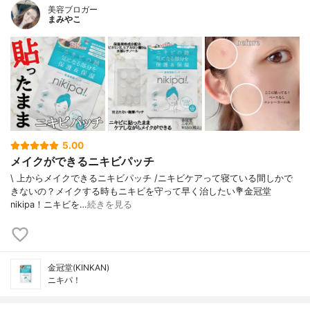
美容ブロガー
まみやこ
5.00
メイクができるニキビパッチ
\ 上からメイクできるニキビパッチ /⁡ニキビケアって寝ている間しかで
きないの？メイクする時もニキビを守って早く治したい⁡⁡💐金冠堂
nikipa！⁡⁡⁡ニキビを…
続きを見る
金冠堂(KINKAN)
ニキパ！