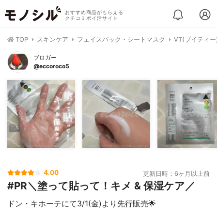
おすすめ商品がもらえる
クチコミポイ活サイト
TOP
スキンケア
フェイスパック・シートマスク
VT(ブイティー
ブロガー
@eccoroco5
4.00
更新日時：6ヶ月以上前
#PR＼塗って貼って！キメ & 保湿ケア／
ドン・キホーテにて3/1(金)より先行販売🌟