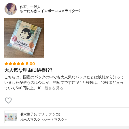
作家、一般人
ちーたん@レインボーコスメライター?
5.00
大人気な理由に納得⁉️?
こちらは、国産のパックの中でも大人気なパックだとは以前から知って
いましたが使うのは今回が、初めてです(*´∀｀*)枚数は、10枚ほど入っ
ていて500円以上、10…
続きを見る
毛穴撫子(ケアナナデシコ)
お米のマスク <シートマスク>