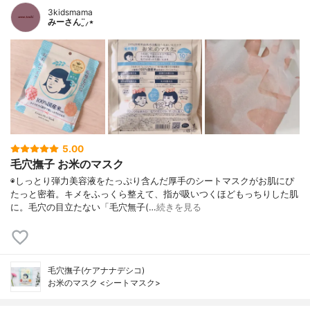
3kidsmama
みーさん¨̮⸝⋆
5.00
毛穴撫子 お米のマスク
◉しっとり弾力美容液をたっぷり含んだ厚手のシートマスクがお肌にぴ
たっと密着。キメをふっくら整えて、指が吸いつくほどもっちりした肌
に。毛穴の目立たない「毛穴無子(…
続きを見る
毛穴撫子(ケアナナデシコ)
お米のマスク <シートマスク>