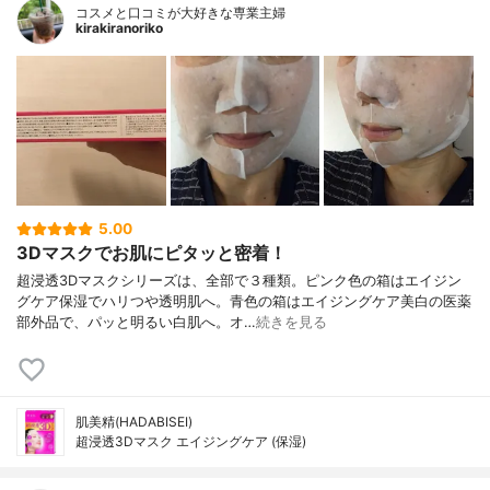
コスメと口コミが大好きな専業主婦
kirakiranoriko
5.00
3Dマスクでお肌にピタッと密着！
超浸透3Dマスクシリーズは、全部で３種類。ピンク色の箱はエイジン
グケア保湿でハリつや透明肌へ。青色の箱はエイジングケア美白の医薬
部外品で、パッと明るい白肌へ。オ…
続きを見る
肌美精(HADABISEI)
超浸透3Dマスク エイジングケア (保湿)