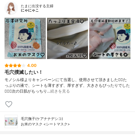
たまに出没する主婦
にゃにゃこ
4.00
毛穴撲滅したい！
モノシル様よりキャンペーンにて当選し、使用させて頂きました🙇‍♀️た
っぷりの液で、シートも薄すぎず、厚すぎず、大きさもぴったりでした
🙆🏻‍♀️次の日肌がもっちり…
続きを見る
毛穴撫子(ケアナナデシコ)
お米のマスク <シートマスク>