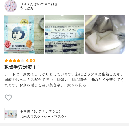
コスメ好きのカメラ好き
うにぽん
4.00
乾燥毛穴対策！！
シートは、厚めでしっかりとしています。顔にピッタリと密着します。
国産のお米エキス配合で潤い、肌弾力、肌の調子、肌のキメを整えてく
れます。お米を感じる白い美容液。…
続きを見る
毛穴撫子(ケアナナデシコ)
お米のマスク <シートマスク>