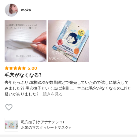
moka
5.00
毛穴がなくなる?
去年たっぷり28枚BOXが数量限定で発売していたので試しに購入して
みました?? 毛穴撫子という点に注目し、本当に毛穴がなくなるの…⁉︎と
疑いがありました? …
続きを見る
毛穴撫子(ケアナナデシコ)
お米のマスク <シートマスク>