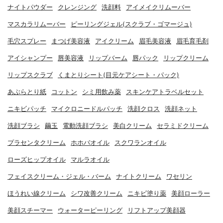
ナイトパウダー
クレンジング
洗顔料
アイメイクリムーバー
マスカラリムーバー
ピーリングジェル(スクラブ・ゴマージュ)
毛穴スプレー
まつげ美容液
アイクリーム
眉毛美容液
眉毛育毛剤
アイシャンプー
唇美容液
リップバーム
唇パック
リップクリーム
リップスクラブ
くまとりシート(目元ケアシート・パック)
あぶらとり紙
コットン
シミ用飲み薬
スキンケアトラベルセット
ニキビパッチ
マイクロニードルパッチ
洗顔クロス
洗顔ネット
洗顔ブラシ
繭玉
電動洗顔ブラシ
美白クリーム
セラミドクリーム
プラセンタクリーム
ホホバオイル
スクワランオイル
ローズヒップオイル
マルラオイル
フェイスクリーム・ジェル・バーム
ナイトクリーム
ワセリン
ほうれい線クリーム
シワ改善クリーム
ニキビ塗り薬
美顔ローラー
美顔スチーマー
ウォーターピーリング
リフトアップ美顔器