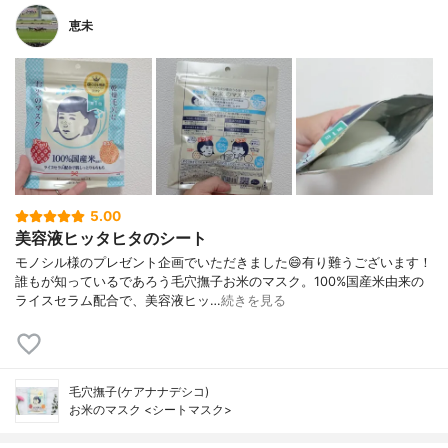
恵未
5.00
美容液ヒッタヒタのシート
モノシル様のプレゼント企画でいただきました😄有り難うございます！
誰もが知っているであろう毛穴撫子お米のマスク。100%国産米由来の
ライスセラム配合で、美容液ヒッ…
続きを見る
毛穴撫子(ケアナナデシコ)
お米のマスク <シートマスク>