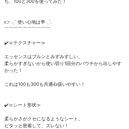
ち、100と300を使ってみた！
👉 ˗ˏˋ 使い心地は💬 ˎˊ˗
￣￣￣￣￣￣￣￣￣￣
✔️≪テクスチャー≫
エッセンスはプルンとみずみずしい。
柔らかすぎないから使い切り1回分のパウチから出しやす
かった！
これは100も300も共通👍扱いやすい！
✔️≪シート形状≫
柔らかさがクセになるようなシート。
ピタッと密着して、ズレない！