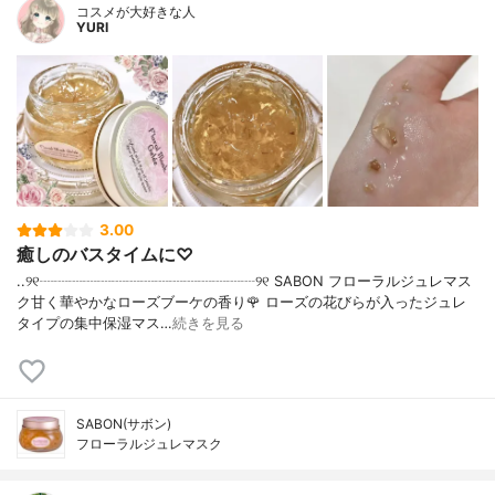
コスメが大好きな人
YURI
3.00
癒しのバスタイムに♡
..୨୧┈┈┈┈┈┈┈┈┈┈┈┈┈┈┈୨୧ SABON フローラルジュレマス
ク甘く華やかなローズブーケの香り🌹 ローズの花びらが入ったジュレ
タイプの集中保湿マス…
続きを見る
SABON(サボン)
フローラルジュレマスク