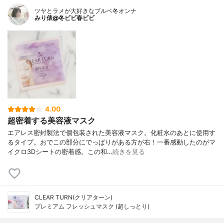
ツヤとラメが大好きなブルベ冬オンナ
みり俵@冬ビビ春ビビ
4.00
超密着する美容液マスク
エアレス密封製法で個包装された美容液マスク。化粧水のあとに使用す
るタイプ。おでこの部分にでっぱりがある方が右！一番感動したのがマ
イクロ3Dシートの密着感。この和…
続きを見る
CLEAR TURN(クリアターン)
プレミアム フレッシュマスク (超しっとり)