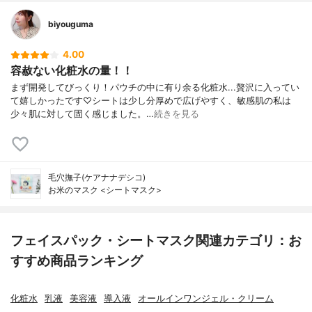
biyouguma
4.00
容赦ない化粧水の量！！
まず開発してびっくり！パウチの中に有り余る化粧水...贅沢に入ってい
て嬉しかったです♡シートは少し分厚めで広げやすく、敏感肌の私は
少々肌に対して固く感じました。…
続きを見る
毛穴撫子(ケアナナデシコ)
お米のマスク <シートマスク>
フェイスパック・シートマスク関連カテゴリ：お
すすめ商品ランキング
化粧水
乳液
美容液
導入液
オールインワンジェル・クリーム