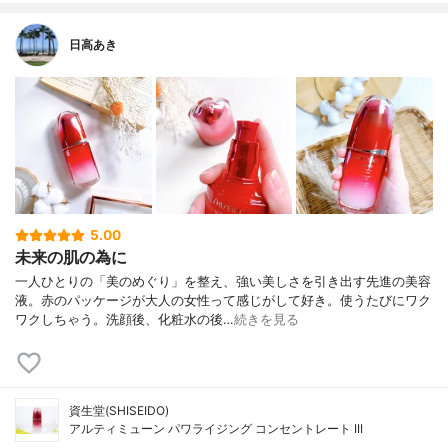
日高あき
5.00
未来の肌の為に
一人ひとりの「美のめぐり」を整え、強い美しさを引き出す先進の美容
液。赤のパッケージが大人の女性って感じがして好き。使うたびにワク
ワクしちゃう。洗顔後、化粧水の後…
続きを見る
資生堂(SHISEIDO)
アルティミューン パワライジング コンセントレート III