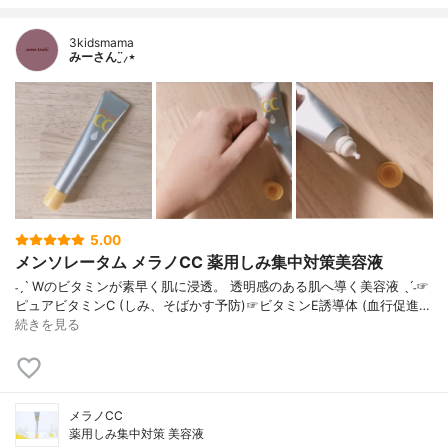
3kidsmama
みーさん¨̮⸝⋆
5.00
メンソレータム メラノCC 薬用しみ集中対策美容液
˗ˏˋ Wのビタミンが素早く肌に浸透。 透明感のある肌へ導く美容液 ˎˊ˗☞
ピュアビタミンC (しみ、そばかす予防)☞ビタミンE誘導体 (血行促進…
続きを見る
メラノCC
薬用しみ集中対策 美容液