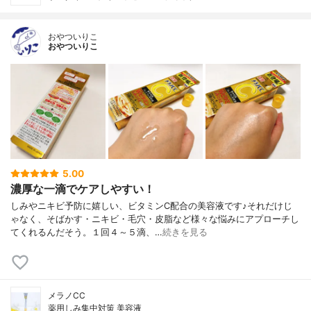
おやついりこ
おやついりこ
5.00
濃厚な一滴でケアしやすい！
しみやニキビ予防に嬉しい、ビタミンC配合の美容液です♪それだけじ
ゃなく、そばかす・ニキビ・毛穴・皮脂など様々な悩みにアプローチし
てくれるんだそう。１回４～５滴、…
続きを見る
メラノCC
薬用しみ集中対策 美容液