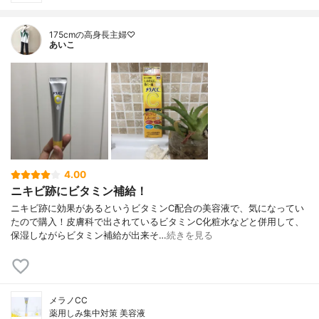
175cmの高身長主婦♡
あいこ
4.00
ニキビ跡にビタミン補給！
ニキビ跡に効果があるというビタミンC配合の美容液で、気になってい
たので購入！皮膚科で出されているビタミンC化粧水などと併用して、
保湿しながらビタミン補給が出来そ…
続きを見る
メラノCC
薬用しみ集中対策 美容液