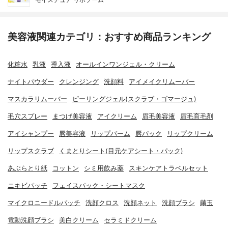
美容液関連カテゴリ：おすすめ商品ランキング
化粧水
乳液
導入液
オールインワンジェル・クリーム
ナイトパウダー
クレンジング
洗顔料
アイメイクリムーバー
マスカラリムーバー
ピーリングジェル(スクラブ・ゴマージュ)
毛穴スプレー
まつげ美容液
アイクリーム
眉毛美容液
眉毛育毛剤
アイシャンプー
唇美容液
リップバーム
唇パック
リップクリーム
リップスクラブ
くまとりシート(目元ケアシート・パック)
あぶらとり紙
コットン
シミ用飲み薬
スキンケアトラベルセット
ニキビパッチ
フェイスパック・シートマスク
マイクロニードルパッチ
洗顔クロス
洗顔ネット
洗顔ブラシ
繭玉
電動洗顔ブラシ
美白クリーム
セラミドクリーム