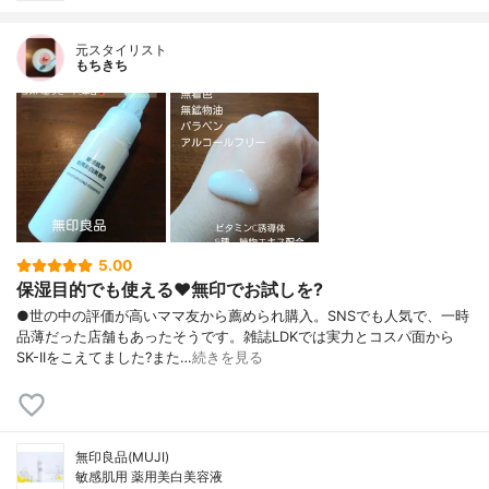
元スタイリスト
もちきち
5.00
保湿目的でも使える♥️無印でお試しを?
●世の中の評価が高いママ友から薦められ購入。SNSでも人気で、一時
品薄だった店舗もあったそうです。雑誌LDKでは実力とコスパ面から
SK-IIをこえてました?また…
続きを見る
無印良品(MUJI)
敏感肌用 薬用美白美容液