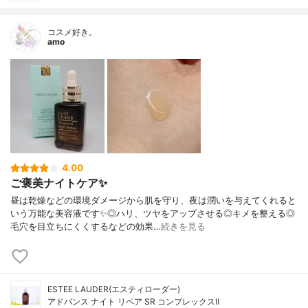
コスメ好き。
amo
4.00
ご褒美ナイトケア✨
昼は乾燥などの環境ダメージから肌を守り、夜は潤いを与えてくれると
いう万能な美容液です✨◎ハリ、ツヤをアップさせる◎キメを整える◎
毛穴を目立ちにくくするなどの効果…
続きを見る
ESTEE LAUDER(エスティローダー)
アドバンス ナイト リペア SR コンプレックスⅡ