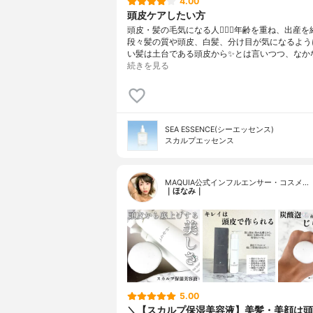
4.00
頭皮ケアしたい方
頭皮・髪の毛気になる人🙋🏻‍♀️年齢を重ね、出産
段々髪の質や頭皮、白髪、分け目が気になるように
い髪は土台である頭皮から✨とは言いつつ、なか
続きを見る
SEA ESSENCE(シーエッセンス)
スカルプエッセンス
MAQUIA公式インフルエンサー・コスメ…
｜ほなみ｜
5.00
＼【スカルプ保湿美容液】美髪・美顔は頭