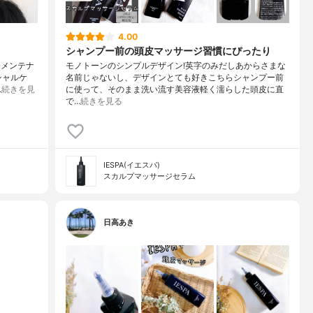
4.00
シャンプー前の頭皮マッサージ習慣にぴったり
分メンテナ
モノトーンのシンプルデザイン!英字のみだしあからさまな
シャルケ
名前じゃないし、デザインとても好きこちらシャンプー前
…
続きを見
に使って、そのまま洗い流す美容液軽く濡らした頭皮に直
で…
続きを見る
IESPA(イエスパ)
スカルプマッサージセラム
日高あき