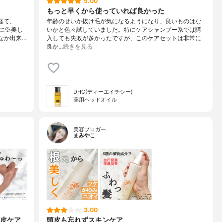
5.00
もっと早くから使っていれば良かった
を経て、
年齢のせいか抜け毛が気になるようになり、良いものはな
💦美し
いかと色々試していました。特にケアシャンプー系では購
なか出来…
入しても失敗が多かったですが、このケアセットは非常に
良か…
続きを見る
DHC(ディーエイチシー)
薬用ヘッドオイル
美容ブロガー
まみやこ
3.00
皮ケア
頭皮も忘れずスキンケア