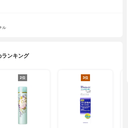
ナル
めランキング
2位
3位