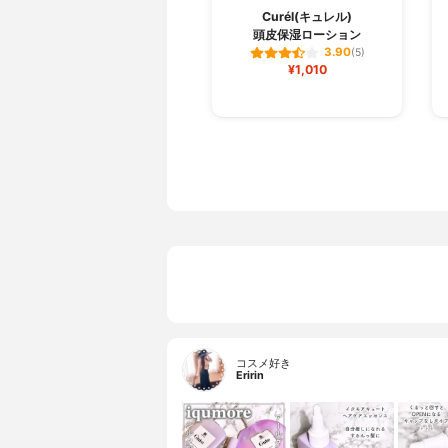
Curél(キュレル)
頭皮保湿ローション
3.90
(5)
¥1,010
コスメ好き
Eririn