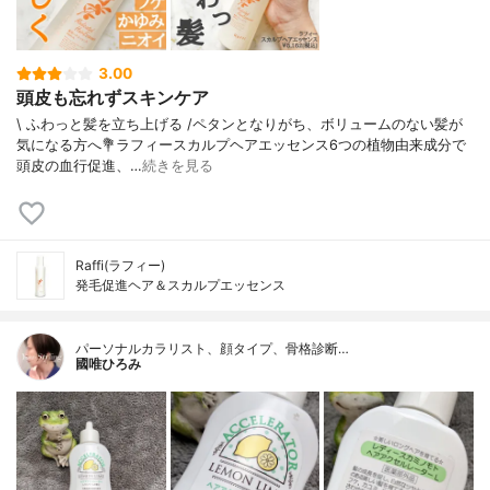
3.00
頭皮も忘れずスキンケア
\ ふわっと髪を立ち上げる /⁡ペタンとなりがち、ボリュームのない髪が
気になる方へ⁡⁡⁡💐ラフィースカルプヘアエッセンス⁡⁡6つの植物由来成分で
頭皮の血行促進、…
続きを見る
Raffi(ラフィー)
発毛促進ヘア＆スカルプエッセンス
パーソナルカラリスト、顔タイプ、骨格診断…
國唯ひろみ