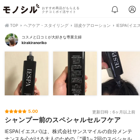
おすすめ商品がもらえる
クチコミポイ活サイト
TOP
ヘアケア・スタイリング
頭皮ケアローション
IESPA(イ
コスメと口コミが大好きな専業主婦
kirakiranoriko
5.00
更新日時：6ヶ月以上前
シャンプー前のスペシャルセルフケア
IESPA(イエスパ)は、株式会社サンスマイルの自分メンテ
ナンスを心がける大人のための「″週1～2回のスペシャル