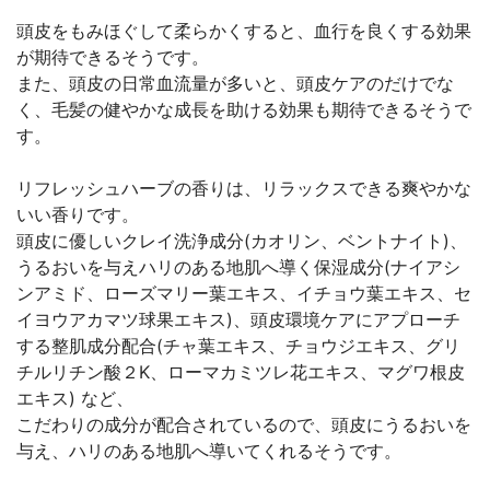
頭皮をもみほぐして柔らかくすると、血行を良くする効果
が期待できるそうです。
また、頭皮の日常血流量が多いと、頭皮ケアのだけでな
く、毛髪の健やかな成長を助ける効果も期待できるそうで
す。
リフレッシュハーブの香りは、リラックスできる爽やかな
いい香りです。
頭皮に優しいクレイ洗浄成分(カオリン、ベントナイト)、
うるおいを与えハリのある地肌へ導く保湿成分(ナイアシ
ンアミド、ローズマリー葉エキス、イチョウ葉エキス、セ
イヨウアカマツ球果エキス)、頭皮環境ケアにアプローチ
する整肌成分配合(チャ葉エキス、チョウジエキス、グリ
チルリチン酸２K、ローマカミツレ花エキス、マグワ根皮
エキス) など、
こだわりの成分が配合されているので、頭皮にうるおいを
与え、ハリのある地肌へ導いてくれるそうです。