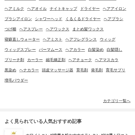
ヘアミルク
ヘアオイル
ナイトキャップ
ドライヤー
ヘアアイロン
ブラシアイロン
シャワーヘッド
くるくるドライヤー
ヘアブラシ
つげ櫛
ヘアスプレー
ヘアワックス
まとめ髪ワックス
寝癖直しウォーター
ヘアミスト
ヘアフレグランス
ウィッグ
ウィッグスプレー
パーマムース
ヘアカラー
白髪染め
白髪隠し
ブリーチ剤
カーラー
縮毛矯正剤
ヘアチョーク
ヘアマスカラ
黒染め
ヘナカラー
頭皮マッサージ器
育毛剤
発毛剤
育毛サプリ
増毛パウダー
カテゴリ一覧へ
よく見られている人気おすすめ記事