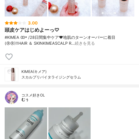
3.00
頭皮ケアはじめよーっ♡
#KIMEA Ꙭ꙳ / 28日間集中ケア♥︎ 地肌のターンオーバーに着目
(⦿⦿)!! HAIR ＆ SKIN KIMEA SCALP R…
続きを見る
KIMEA(キメア)
スカルプリバイタライジングセラム
コスメ好きOL
むぅ