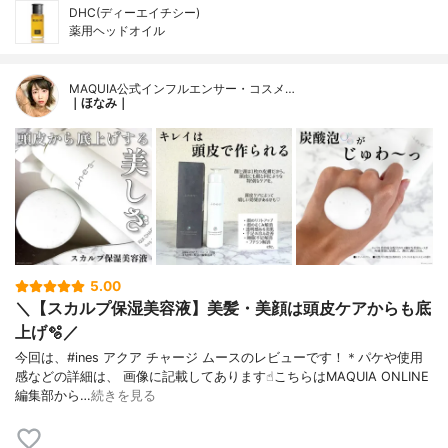
DHC(ディーエイチシー)
薬用ヘッドオイル
MAQUIA公式インフルエンサー・コスメ…
｜ほなみ｜
5.00
＼【スカルプ保湿美容液】美髪・美顔は頭皮ケアからも底
上げ🫧／
今回は、#ines アクア チャージ ムースのレビューです！＊パケや使用
感などの詳細は、 画像に記載してあります☝︎こちらはMAQUIA ONLINE
編集部から…
続きを見る