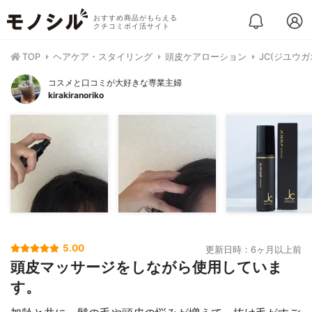
おすすめ商品がもらえる
クチコミポイ活サイト
TOP
ヘアケア・スタイリング
頭皮ケアローション
JC(ジユウ
コスメと口コミが大好きな専業主婦
kirakiranoriko
5.00
更新日時：6ヶ月以上前
頭皮マッサージをしながら使用していま
す。