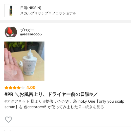
日清(NISSIN)
スカルプリッチプロフェッショナル
ブロガー
@eccoroco5
4.00
#PR ＼お風呂上り、ドライヤー前の日課✨／ ⁡
#アクアネット 様より #提供 いただき、⁡💁 hoLy_One【only you scalp
serum】を @eccoroco5 が使ってみました🎈⁡⁡⁡…
続きを見る