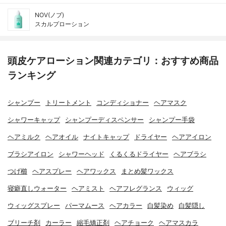
NOV(ノブ)
スカルプローション
頭皮ケアローション関連カテゴリ：おすすめ商品
ランキング
シャンプー
トリートメント
コンディショナー
ヘアマスク
シャワーキャップ
シャンプーディスペンサー
シャンプー手袋
ヘアミルク
ヘアオイル
ナイトキャップ
ドライヤー
ヘアアイロン
ブラシアイロン
シャワーヘッド
くるくるドライヤー
ヘアブラシ
つげ櫛
ヘアスプレー
ヘアワックス
まとめ髪ワックス
寝癖直しウォーター
ヘアミスト
ヘアフレグランス
ウィッグ
ウィッグスプレー
パーマムース
ヘアカラー
白髪染め
白髪隠し
ブリーチ剤
カーラー
縮毛矯正剤
ヘアチョーク
ヘアマスカラ