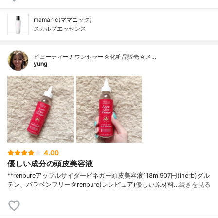
mamanic(ママニック)
スカルプエッセンス
ビューティーカウンセラー☆化粧品販売☆メ…
yung
4.00
優しい成分の頭皮美容液
**renpureアップルサイダービネガー頭皮美容液118ml907円(iherb)⁡グル
テン、パラベンフリー⁡⁡⁡☆renpure(レンピュア)⁡優しい原材料…
続きを見る